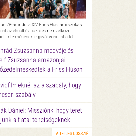
us 28-án indul a XIV. Friss Hús, ami szokás
rint az elmúlt év hazai és nemzetközi
idfilmtermésének legjavát vonultatja fel.
nrád Zsuzsanna medvéje és
eif Zsuzsanna amazonjai
őzedelmeskedtek a Friss Húson
vidfilmeknél az a szabály, hogy
ncsen szabály
ák Dániel: Missziónk, hogy teret
junk a fiatal tehetségeknek
A TELJES DOSSZIÉ