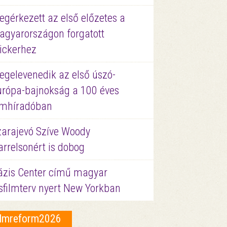
gérkezett az első előzetes a
agyarországon forgatott
ickerhez
egelevenedik az első úszó-
urópa-bajnokság a 100 éves
ilmhíradóban
zarajevó Szíve Woody
rrelsonért is dobog
ázis Center című magyar
sfilmterv nyert New Yorkban
ilmreform2026