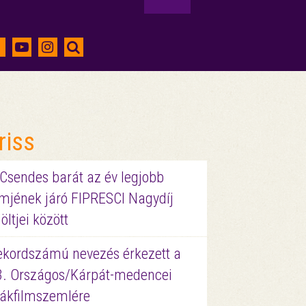
riss
 Csendes barát az év legjobb
lmjének járó FIPRESCI Nagydíj
löltjei között
ekordszámú nevezés érkezett a
3. Országos/Kárpát-medencei
iákfilmszemlére