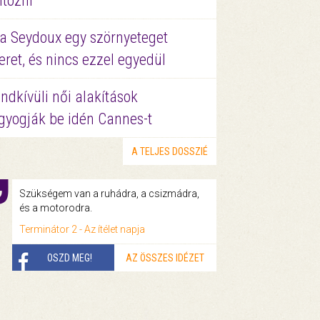
ltözni
a Seydoux egy szörnyeteget
eret, és nincs ezzel egyedül
ndkívüli női alakítások
gyogják be idén Cannes-t
A TELJES DOSSZIÉ
Szükségem van a ruhádra, a csizmádra,
és a motorodra.
Terminátor 2 - Az ítélet napja
OSZD MEG!
AZ ÖSSZES IDÉZET