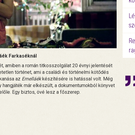
kö
Lé
sz
Re
ra
láék Farkaséknál
t, amiben a román titkosszolgálat 20 évnyi jelentését
hetetlen történet, ami a családi és történelmi kötődés
ukkanása az
Ernelláék
készítésére is hatással volt. Még
egy hangjáték már elkészült, a dokumentumokból könyvet
előle. Egy biztos, övé lesz a főszerep.