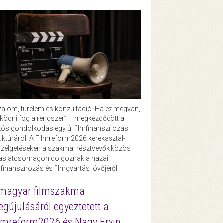
zalom, türelem és konzultáció. Ha ez megvan,
ödni fog a rendszer” – megkezdődött a
ös gondolkodás egy új filmfinanszírozási
uktúráról. A Filmreform2026 kerekasztal-
zélgetéseken a szakmai résztvevők közös
vaslatcsomagon dolgoznak a hazai
mfinanszírozás és filmgyártás jövőjéről.
magyar filmszakma
gújulásáról egyeztetett a
lmreform2026 és Nagy Ervin