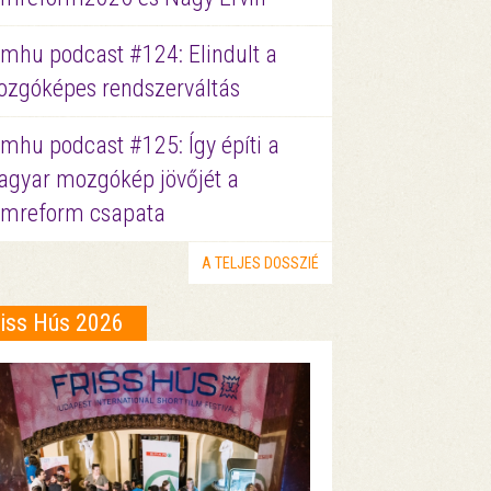
lmhu podcast #124: Elindult a
zgóképes rendszerváltás
lmhu podcast #125: Így építi a
gyar mozgókép jövőjét a
lmreform csapata
A TELJES DOSSZIÉ
riss Hús 2026