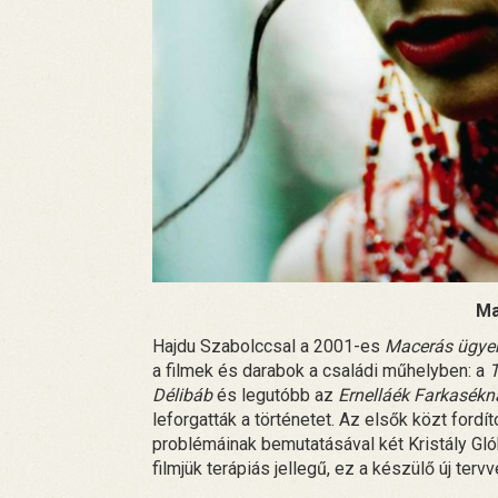
Ma
Hajdu Szabolccsal a 2001-es
Macerás ügye
a filmek és darabok a családi műhelyben: a
Délibáb
és legutóbb az
Ernelláék Farkasékn
leforgatták a történetet. Az elsők közt fordí
problémáinak bemutatásával két Kristály Gl
filmjük terápiás jellegű, ez a készülő új ter