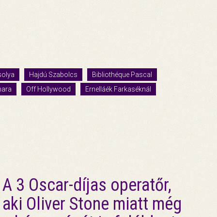
solya
Hajdú Szabolcs
Bibliothéque Pascal
mara
Off Hollywood
Ernelláék Farkaséknál
A 3 Oscar-díjas operatőr,
aki Oliver Stone miatt még