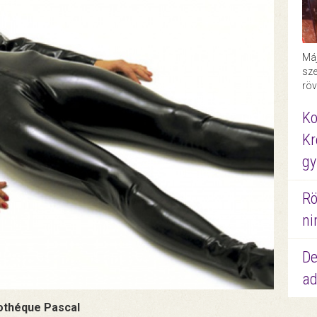
Máj
sze
röv
Ko
Kr
gy
Rö
ni
De
ad
iothéque Pascal