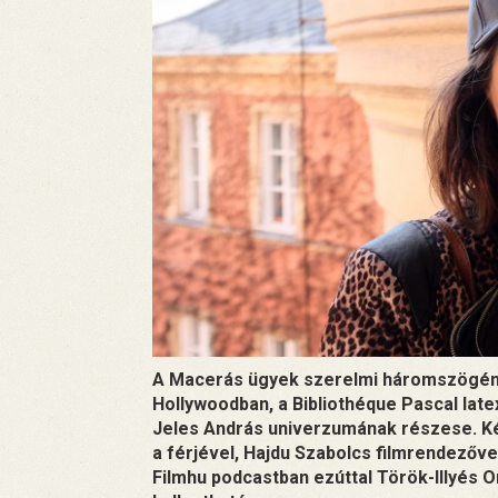
A Macerás ügyek szerelmi háromszögéne
Hollywoodban, a Bibliothéque Pascal lat
Jeles András univerzumának részese. Két
a férjével, Hajdu Szabolcs filmrendezőve
Filmhu podcastban ezúttal Török-Illyés Or