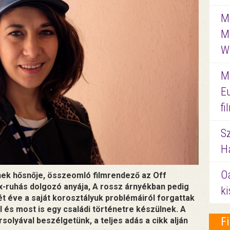
Me
M
W
M
E
f
S
Ha
O
k hősnője, összeomló filmrendező az Off
ex-ruhás dolgozó anyája, A rossz árnyékban pedig
ki
 éve a saját korosztályuk problémáiról forgattak
l és most is egy családi történetre készülnek. A
F
solyával beszélgetünk, a teljes adás a cikk alján