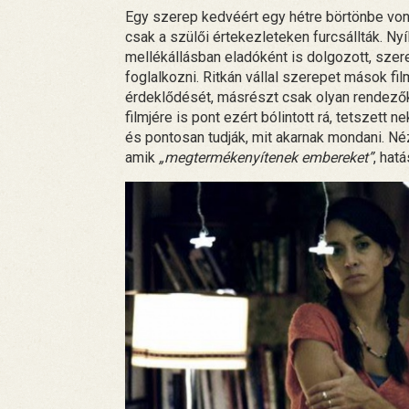
Egy szerep kedvéért egy hétre börtönbe vonul
csak a szülői értekezleteken furcsállták. Nyí
mellékállásban eladóként is dolgozott, szer
foglalkozni. Ritkán vállal szerepet mások fil
érdeklődését, másrészt csak olyan rendezők
filmjére is pont ezért bólintott rá, tetszett
és pontosan tudják, mit akarnak mondani. Néz
amik
„megtermékenyítenek embereket”
, hat