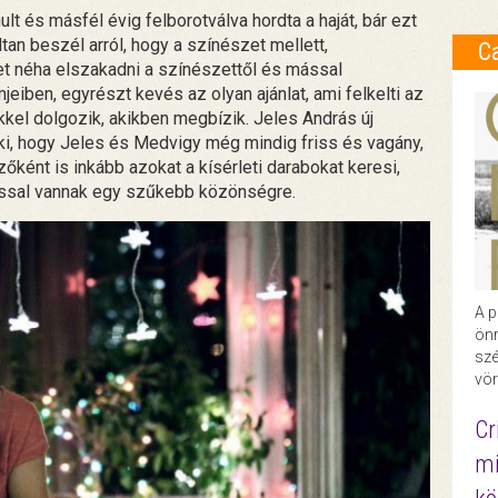
t és másfél évig felborotválva hordta a haját, bár ezt
ltan beszél arról, hogy a színészet mellett,
C
et néha elszakadni a színészettől és mással
mjeiben, egyrészt kevés az olyan ajánlat, ami felkelti az
kel dolgozik, akikben megbízik. Jeles András új
 neki, hogy Jeles és Medvigy még mindig friss és vagány,
őként is inkább azokat a kísérleti darabokat keresi,
ással vannak egy szűkebb közönségre.
A p
önr
szé
vör
Cr
mi