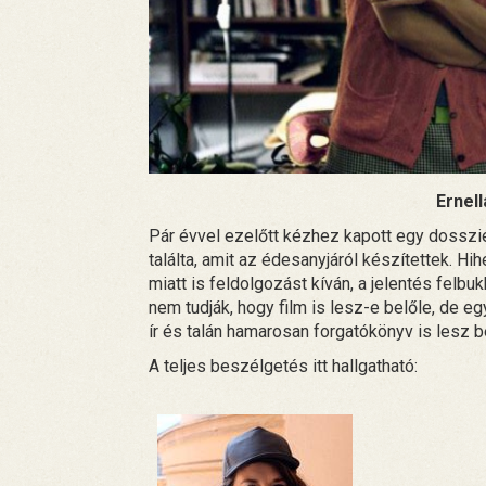
Ernel
Pár évvel ezelőtt kézhez kapott egy dosszié
találta, amit az édesanyjáról készítettek. Hi
miatt is feldolgozást kíván, a jelentés felb
nem tudják, hogy film is lesz-e belőle, de 
ír és talán hamarosan forgatókönyv is lesz b
A teljes beszélgetés itt hallgatható: