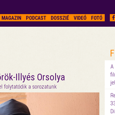
MAGAZIN
PODCAST
DOSSZIÉ
VIDEÓ
FOTÓ
F
A
fi
rök-Illyés Orsolya
je
l folytatódik a sorozatunk
R
3
D