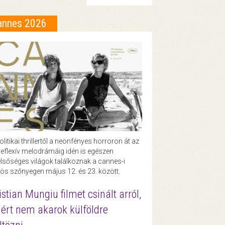
annes 2026
olitikai thrillertől a neonfényes horroron át az
eflexív melodrámáig idén is egészen
lsőséges világok találkoznak a cannes-i
ös szőnyegen május 12. és 23. között.
istian Mungiu filmet csinált arról,
ért nem akarok külföldre