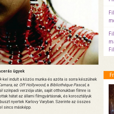
Fi
mo
Fi
ma
Fi
cerás ügyek
F
k
-kel indult a közös munka és azóta is sorra készülnek
Tamara
, az
Off Hollywood
, a
Bibliothéque Pascal
, a
ál
színpadi verziója után, saját otthonukban filmre is
tottak hátat az állami filmgyártásnak, és korosztályuk
óbuszt nyertek Karlovy Varyban. Szerinte az összes
vvel sincs másképp.