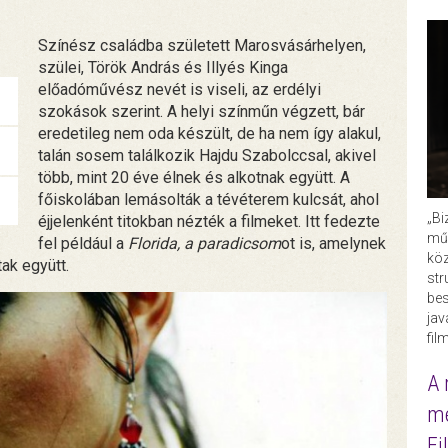
Színész családba született Marosvásárhelyen,
szülei, Török András és Illyés Kinga
előadóművész nevét is viseli, az erdélyi
szokások szerint. A helyi színműn végzett, bár
eredetileg nem oda készült, de ha nem így alakul,
talán sosem találkozik Hajdu Szabolccsal, akivel
több, mint 20 éve élnek és alkotnak együtt. A
főiskolában lemásolták a tévéterem kulcsát, ahol
„Bi
éjjelenként titokban nézték a filmeket. Itt fedezte
műk
fel például a
Florida, a paradicsom
ot is, amelynek
köz
ak együtt.
str
bes
ja
fil
A 
me
Fi