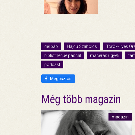
délibáb
Hajdu Szabolcs
Török-Illyés Or
bibliotheque pascal
macerás ügyek
ta
podcast
Megosztás
Még több magazin
magazin