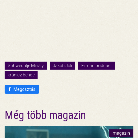
Schwechtje Mihály
Jakab Juli
Filmhu podcast
kránicz bence
Megosztás
Még több magazin
magazin