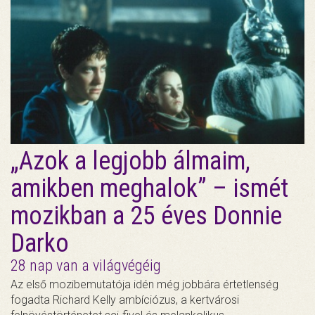
„Azok a legjobb álmaim,
amikben meghalok” – ismét
mozikban a 25 éves Donnie
Darko
28 nap van a világvégéig
Az első mozibemutatója idén még jobbára értetlenség
fogadta Richard Kelly ambíciózus, a kertvárosi