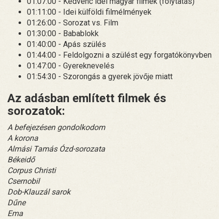
01:07:00 - Kedvenc idei magyar filmek (folytatás)
01:11:00 - Idei külföldi filmélmények
01:26:00 - Sorozat vs. Film
01:30:00 - Babablokk
01:40:00 - Apás szülés
01:44:00 - Feldolgozni a szülést egy forgatókönyvben
01:47:00 - Gyereknevelés
01:54:30 - Szorongás a gyerek jövője miatt
Az adásban említett filmek és
sorozatok:
A befejezésen gondolkodom
A korona
Almási Tamás Ózd-sorozata
Békeidő
Corpus Christi
Csernobil
Dob-Klauzál sarok
Dűne
Ema