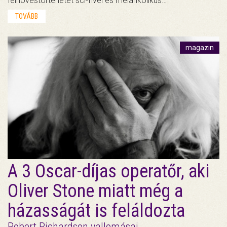
felnövéstörténetet sci-fivel és melankolikus…
TOVÁBB
magazin
A 3 Oscar-díjas operatőr, aki
Oliver Stone miatt még a
házasságát is feláldozta
Robert Richardson vallomásai