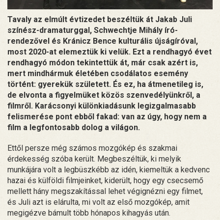
Tavaly az elmúlt évtizedet beszéltük át Jakab Juli
színész-dramaturggal, Schwechtje Mihály író-
rendezővel és Kránicz Bence kulturális újságíróval,
most 2020-at elemeztük ki velük. Ezt a rendhagyó évet
rendhagyó módon tekintettük át, már csak azért is,
mert mindhármuk életében csodálatos esemény
történt: gyerekük született. És ez, ha átmenetileg is,
de elvonta a figyelmüket közös szenvedélyünkről, a
filmről. Karácsonyi különkiadásunk legizgalmasabb
felismerése pont ebből fakad: van az úgy, hogy nem a
film a legfontosabb dolog a világon.
Ettől persze még számos mozgókép és szakmai
érdekesség szóba került. Megbeszéltük, ki melyik
munkájára volt a legbüszkébb az idén, kiemeltük a kedvenc
hazai és külföldi filmjeinket, kiderült, hogy egy csecsemő
mellett hány megszakítással lehet végignézni egy filmet,
és Juli azt is elárulta, mi volt az első mozgókép, amit
megigézve bámult több hónapos kihagyás után.