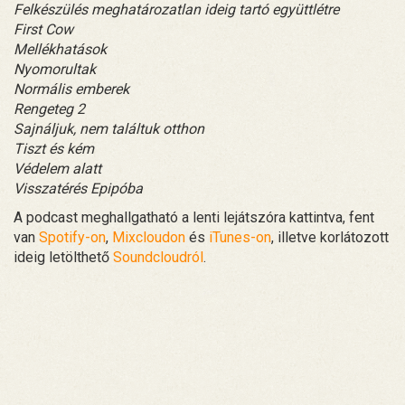
Felkészülés meghatározatlan ideig tartó együttlétre
First Cow
Mellékhatások
Nyomorultak
Normális emberek
Rengeteg 2
Sajnáljuk, nem találtuk otthon
Tiszt és kém
Védelem alatt
Visszatérés Epipóba
A podcast meghallgatható a lenti lejátszóra kattintva, fent
van
Spotify-on
,
Mixcloudon
és
iTunes-on
, illetve korlátozott
ideig letölthető
Soundcloudról
.