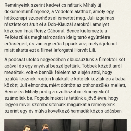
Reményeink szerint kedvet csináltunk Mihály új
dokumentumfilmjéhez, a Védelem alatthoz, amely egy
hétköznapi szuperhőssel ismertet meg. Juli izgalmas
részleteket árult el a Dob-Klauzál sarokról, amelyet
közösen írnak Reisz Gáborral. Bence kielemezte a
Felkészülés meghatározatlan ideig tartó együttlétre
erősségeit, és van egy erős tippünk arra, melyik jelenet
miatt akarta ezt a filmet leforgatni Horvát Lili.
A podcast utolsó negyedében elbúcsúztunk a filmektől, két
apával és egy anyával beszélgettünk. Többek között arról
meséltek, volt-e bennük félelem az elején attól, hogy
szülők lesznek, rögtön kialakult-e kötelék köztük és a baba
között, Juli elmondta, miért döntött az otthonszülés mellett,
Bence és Mihály pedig a szülőszobai élményeikről
számoltak be. Fogadalmakat is tettünk a jövő évre, hogy
legyen mivel szembesítenünk magunkat a reményeink
szerint egy év múlva következő harmadik közös adásban.