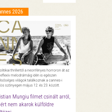
annes 2026
olitikai thrillertől a neonfényes horroron át az
eflexív melodrámáig idén is egészen
lsőséges világok találkoznak a cannes-i
ös szőnyegen május 12. és 23. között.
istian Mungiu filmet csinált arról,
ért nem akarok külföldre