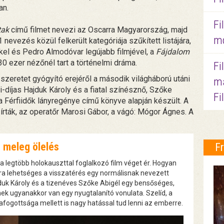
an.
Fi
tak
című filmet nevezi az Oscarra Magyarország, majd
mo
nevezés közül felkerült kategóriája szűkített listájára,
kel és Pedro Almodóvar legújabb filmjével, a
Fájdalom
0 ezer nézőnél tart a történelmi dráma.
Fi
szeretet gyógyító erejéről a második világháború utáni
ma
-díjas Hajduk Károly és a fiatal színésznő, Szőke
Fi
 Férfiidők lányregénye című könyve alapján készült. A
írták, az operatőr Marosi Gábor, a vágó: Mógor Ágnes. A
, meleg ölelés
F
 a legtöbb holokauszttal foglalkozó film véget ér. Hogyan
ra lehetséges a visszatérés egy normálisnak nevezett
uk Károly és a tizenéves Szőke Abigél egy bensőséges,
inek ugyanakkor van egy nyugtalanító vonulata. Szelíd, a
fogottsága mellett is nagy hatással tud lenni az emberre.