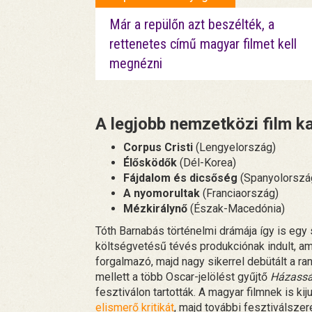
Már a repülőn azt beszélték, a
rettenetes című magyar filmet kell
megnézni
A legjobb nemzetközi film kat
Corpus Cristi
(Lengyelország)
Élősködők
(Dél-Korea)
Fájdalom és dicsőség
(Spanyolorszá
A nyomorultak
(Franciaország)
Mézkirálynő
(Észak-Macedónia)
Tóth Barnabás történelmi drámája így is egy
költségvetésű tévés produkciónak indult, am
forgalmazó, majd nagy sikerrel debütált a ran
mellett a több Oscar-jelölést gyűjtő
Házassá
fesztiválon tartották. A magyar filmnek is kij
elismerő kritikát
, majd további fesztiválsze