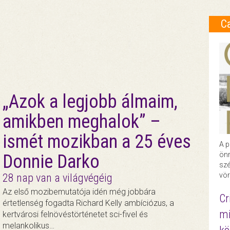
C
„Azok a legjobb álmaim,
amikben meghalok” –
ismét mozikban a 25 éves
A p
önr
Donnie Darko
szé
vör
28 nap van a világvégéig
Az első mozibemutatója idén még jobbára
Cr
értetlenség fogadta Richard Kelly ambíciózus, a
mi
kertvárosi felnövéstörténetet sci-fivel és
melankolikus…