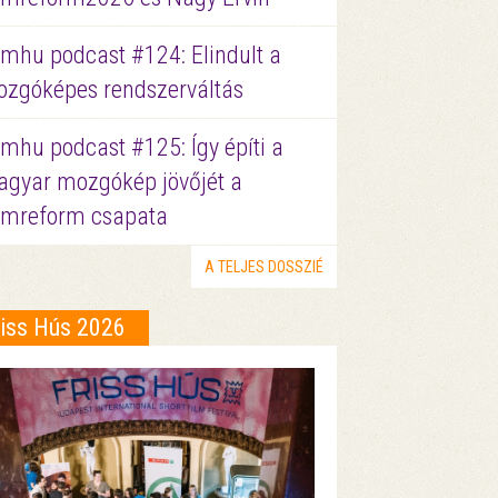
lmhu podcast #124: Elindult a
zgóképes rendszerváltás
lmhu podcast #125: Így építi a
gyar mozgókép jövőjét a
lmreform csapata
A TELJES DOSSZIÉ
riss Hús 2026