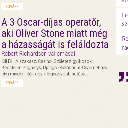
kö
TOVÁBB
Lé
A 3 Oscar-díjas operatőr,
sz
aki Oliver Stone miatt még
Re
a házasságát is feláldozta
ra
Robert Richardson vallomásai
Kill Bill, A szakasz, Casino, Született gyilkosok,
Becstelen Brigantyk, Django elszabadul. Csak néhány
cím minden idők egyik legnagyobb hatású…
TOVÁBB