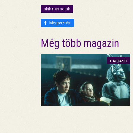
akik maradtak
Megosztás
Még több magazin
magazin