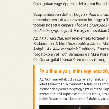
Chicagóban vagy éppen a dél-koreai Busanb
Szeptemberben dőlt el, hogy az
Akik marad
decemberben jött a szenzációs hír, hogy a 91 
többek között a cannes-i fődíjas
Élősködők
-
és dicsőség
-gel együtt. A magyar mozikban 3
Az
Akik maradtak
egy lélekemelő történet a 
Budapesten. A film főszereplői a Jászai Mari
Abigél. Az
Akik maradtak
F. Várkonyi Zsuzsa
forgatókönyvet Tóth Barnabás és Muhi Klára 
92. Oscar-gálát február 9-én rendezik meg.
Ez a film olyan, mint egy hosszú
Az Akik maradtak ott veszi fel a fonalat, ahol
lehet feldolgozni a traumát? A túlélők számá
életbe? Negyvenes nőgyógyászt eljátszó Hajd
szeretettel teli kapcsolatot tárnak elénk, am
belső folyamatokra koncentráló dráma, vissza