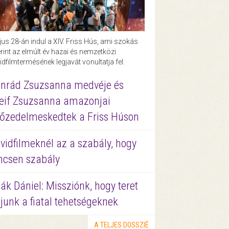
us 28-án indul a XIV. Friss Hús, ami szokás
rint az elmúlt év hazai és nemzetközi
idfilmtermésének legjavát vonultatja fel.
nrád Zsuzsanna medvéje és
eif Zsuzsanna amazonjai
őzedelmeskedtek a Friss Húson
vidfilmeknél az a szabály, hogy
ncsen szabály
ák Dániel: Missziónk, hogy teret
junk a fiatal tehetségeknek
A TELJES DOSSZIÉ