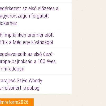
gérkezett az első előzetes a
agyarországon forgatott
ickerhez
Filmpikniken premier előtt
títik a Még egy kívánságot
egelevenedik az első úszó-
urópa-bajnokság a 100 éves
ilmhíradóban
zarajevó Szíve Woody
rrelsonért is dobog
ilmreform2026