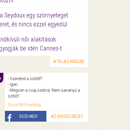
ltözni
a Seydoux egy szörnyeteget
eret, és nincs ezzel egyedül
ndkívüli női alakítások
gyogják be idén Cannes-t
A TELJES DOSSZIÉ
- Szereted a szőlőt?
- Igen.
- Megvan a csaj száma. Nem savanyú a
szőlő?
Good Will Hunting
OSZD MEG!
AZ ÖSSZES IDÉZET