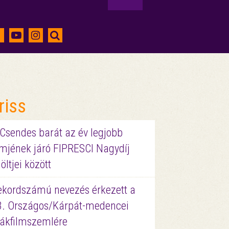
riss
 Csendes barát az év legjobb
lmjének járó FIPRESCI Nagydíj
löltjei között
ekordszámú nevezés érkezett a
3. Országos/Kárpát-medencei
iákfilmszemlére