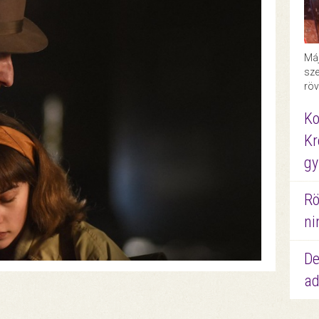
Máj
sze
röv
Ko
Kr
gy
Rö
ni
De
ad