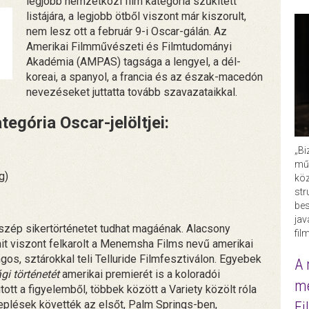
legjobb nemzetközi film kategória szűkített
listájára, a legjobb ötből viszont már kiszorult,
nem lesz ott a február 9-i Oscar-gálán. Az
Amerikai Filmművészeti és Filmtudományi
Akadémia (AMPAS) tagsága a lengyel, a dél-
koreai, a spanyol, a francia és az észak-macedón
nevezéseket juttatta tovább szavazataikkal.
egória Oscar-jelöltjei:
„Bi
műk
g)
köz
str
bes
ja
 szép sikertörténetet tudhat magáénak. Alacsony
fil
it viszont felkarolt a Menemsha Films nevű amerikai
gos, sztárokkal teli Telluride Filmfesztiválon. Egyebek
A 
gi
történetét
amerikai premierét is a koloradói
me
utott a figyelemből, többek között a Variety közölt róla
replések követték az elsőt, Palm Springs-ben,
Fi