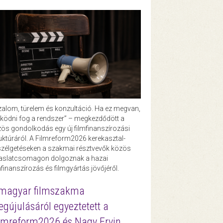
zalom, türelem és konzultáció. Ha ez megvan,
ödni fog a rendszer” – megkezdődött a
ös gondolkodás egy új filmfinanszírozási
uktúráról. A Filmreform2026 kerekasztal-
zélgetéseken a szakmai résztvevők közös
vaslatcsomagon dolgoznak a hazai
mfinanszírozás és filmgyártás jövőjéről.
magyar filmszakma
gújulásáról egyeztetett a
lmreform2026 és Nagy Ervin