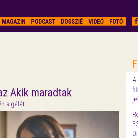
MAGAZIN
PODCAST
DOSSZIÉ
VIDEÓ
FOTÓ
F
A
fi
 az Akik maradtak
je
én a gálát
R
3
D