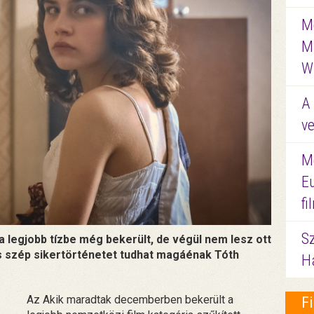
Me
M
W
A 
ve
M
E
f
S
 a legjobb tízbe még bekerült, de végül nem lesz ott
is szép sikertörténetet tudhat magáénak Tóth
Ha
Az Akik maradtak decemberben bekerült a
F