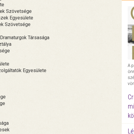
te
ek Szövetsége
zek Egyesülete
ek Szövetsége
 Dramaturgok Társasága
ztálya
ssége
ülete
A p
olgáltatók Egyesülete
önr
szé
vör
Cr
ége
ége
mi
kö
sága
mesek
Lé