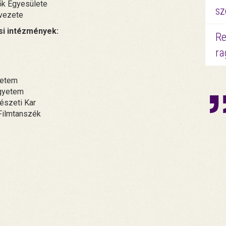
ők Egyesülete
sz
vezete
i intézmények:
Re
ra
yetem
Egyetem
szeti Kar
Filmtanszék