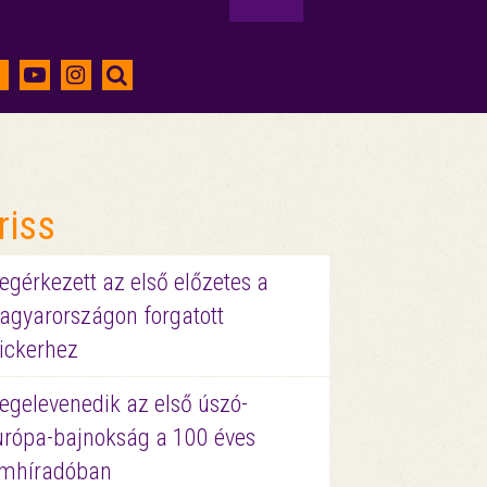
riss
gérkezett az első előzetes a
agyarországon forgatott
ickerhez
egelevenedik az első úszó-
urópa-bajnokság a 100 éves
ilmhíradóban