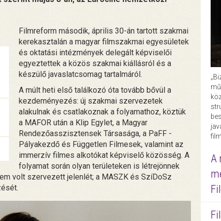
Filmreform második, április 30-án tartott szakmai
kerekasztalán a magyar filmszakmai egyesületek
és oktatási intézmények delegált képviselői
egyeztettek a közös szakmai kiállásról és a
készülő javaslatcsomag tartalmáról.
„Bi
műk
A múlt heti első találkozó óta tovább bővül a
köz
kezdeményezés: új szakmai szervezetek
str
alakulnak és csatlakoznak a folyamathoz, köztük
bes
a MAFOR után a Klip Egylet, a Magyar
ja
Rendezőasszisztensek Társasága, a PaFF -
fil
Pályakezdő és Független Filmesek, valamint az
immerzív filmes alkotókat képviselő közösség. A
A 
folyamat során olyan területeken is létrejönnek
me
em volt szervezett jelenlét; a MASZK és SzíDoSz
Fi
ését.
Fi