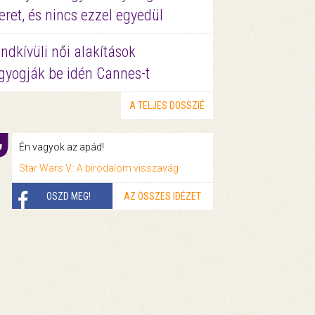
eret, és nincs ezzel egyedül
ndkívüli női alakítások
gyogják be idén Cannes-t
A TELJES DOSSZIÉ
Én vagyok az apád!
Star Wars V.: A birodalom visszavág
OSZD MEG!
AZ ÖSSZES IDÉZET