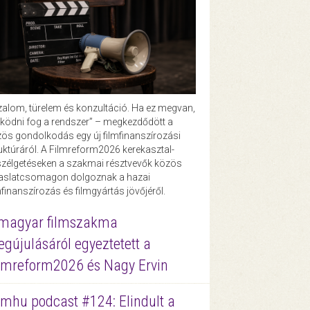
zalom, türelem és konzultáció. Ha ez megvan,
ödni fog a rendszer” – megkezdődött a
ös gondolkodás egy új filmfinanszírozási
uktúráról. A Filmreform2026 kerekasztal-
zélgetéseken a szakmai résztvevők közös
vaslatcsomagon dolgoznak a hazai
mfinanszírozás és filmgyártás jövőjéről.
magyar filmszakma
gújulásáról egyeztetett a
lmreform2026 és Nagy Ervin
lmhu podcast #124: Elindult a