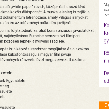
Máj
szülő „white paper” rövid-, közép- és hosszú távú
sze
kma közös álláspontját. A munka jelenleg is zajlik: a
röv
tt dokumentum létrehozása, amely világos irányokat
rozás és az intézményi működés jövőjéről.
Ko
n is folytatódnak: az első konszenzusos javaslatokat
Kr
, sajtónyilvános Eurocine nemzetközi filmipari
gy
ek közösen lépnek a nyilvánosság elé.
epét is: a képzési rendszer megújítása és a szakma
Rö
sa kulcsfontosságú a magyar film jövője
 intézmények részvételével megszervezett szakmai
ni
De
zetek:
ad
ek Egyesülete
etség
esülete
ete
C
yesülete