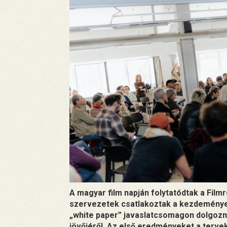
A magyar film napján folytatódtak a Fil
szervezetek csatlakoztak a kezdeménye
„white paper” javaslatcsomagon dolgozna
jövőjéről. Az első eredményeket a terve