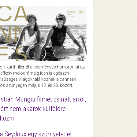
olitikai thrillertől a neonfényes horroron át az
eflexív melodrámáig idén is egészen
lsőséges világok találkoznak a cannes-i
ös szőnyegen május 12. és 23. között.
istian Mungiu filmet csinált arról,
ért nem akarok külföldre
ltözni
a Seydoux egy szörnyeteget