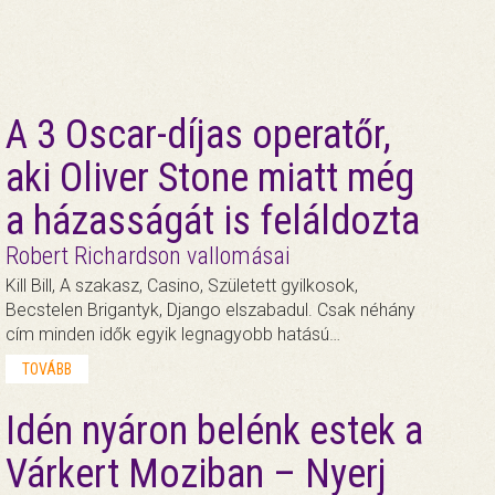
A 3 Oscar-díjas operatőr,
aki Oliver Stone miatt még
a házasságát is feláldozta
Robert Richardson vallomásai
Kill Bill, A szakasz, Casino, Született gyilkosok,
Becstelen Brigantyk, Django elszabadul. Csak néhány
cím minden idők egyik legnagyobb hatású…
TOVÁBB
Idén nyáron belénk estek a
Várkert Moziban – Nyerj