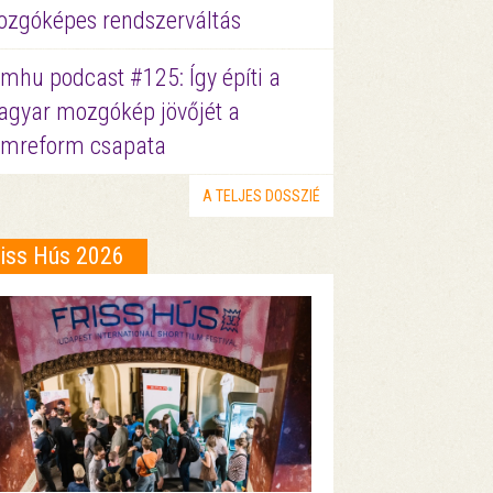
zgóképes rendszerváltás
lmhu podcast #125: Így építi a
gyar mozgókép jövőjét a
lmreform csapata
A TELJES DOSSZIÉ
riss Hús 2026