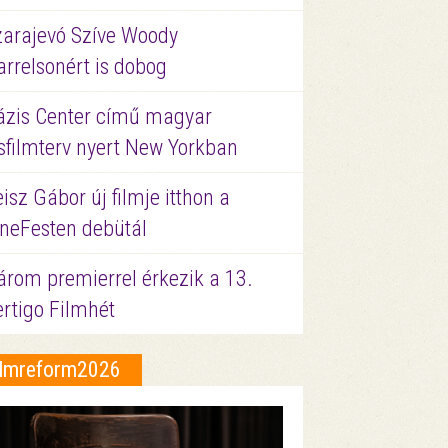
zarajevó Szíve Woody
rrelsonért is dobog
ázis Center című magyar
sfilmterv nyert New Yorkban
isz Gábor új filmje itthon a
ineFesten debütál
árom premierrel érkezik a 13.
ertigo Filmhét
ilmreform2026