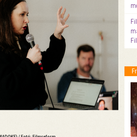
mo
Fi
ma
Fi
F
MADOKE) / Fotó: Filmreform