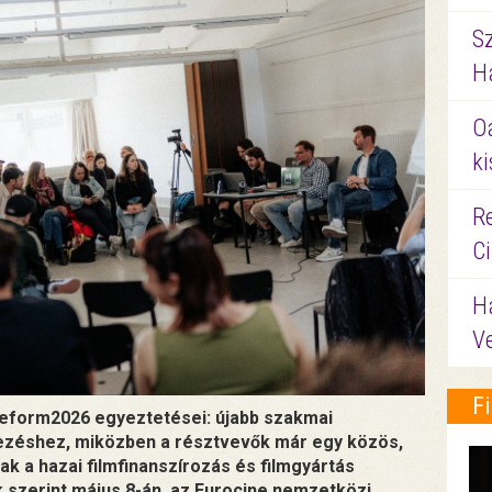
S
Ha
O
ki
Re
C
H
V
F
mreform2026 egyeztetései: újabb szakmai
zéshez, miközben a résztvevők már egy közös,
k a hazai filmfinanszírozás és filmgyártás
k szerint május 8-án, az Eurocine nemzetközi