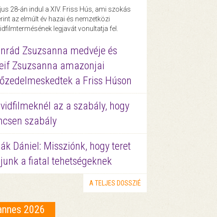
us 28-án indul a XIV. Friss Hús, ami szokás
rint az elmúlt év hazai és nemzetközi
idfilmtermésének legjavát vonultatja fel.
nrád Zsuzsanna medvéje és
eif Zsuzsanna amazonjai
őzedelmeskedtek a Friss Húson
vidfilmeknél az a szabály, hogy
ncsen szabály
ák Dániel: Missziónk, hogy teret
junk a fiatal tehetségeknek
A TELJES DOSSZIÉ
annes 2026