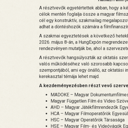
A résztvevők egyetértettek abban, hogy a ké
célok mentén foglalja össze a magyar filmsza
cél egy konstruktív, szakmailag megalapozo
adhat a döntéshozók számára a filmfinanszí
A szakmai egyeztetések a következő hetekbe
2026. május 8-án, a HungExpón megrendezett
rendezvényen mutatják be, ahol a szervezet
A résztvevők hangsúlyozták az oktatás szer
valós működéséhez való szorosabb kapcsolá
szempontjából, ami egy önálló, az oktatási
kerekasztal témája lehet majd.
A kezdeményezésben részt vevő szerve
MADOKE – Magyar Dokumentumfilmes
Magyar Független Film és Video Szöv
AHD – Magyar Játékfilmrendezők Egy
HCA – Magyar Filmoperatőrök Egyesül
HSC – Magyar Operatőrök Társasága
HSE – Magyar Film- és Videóvágók Eg