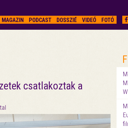
MAGAZIN
PODCAST
DOSSZIÉ
VIDEÓ
FOTÓ
F
Me
M
zetek csatlakoztak a
W
M
tal
E
f