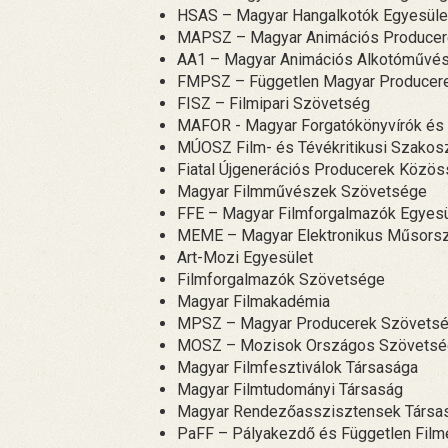
HSAS – Magyar Hangalkotók Egyesüle
MAPSZ – Magyar Animációs Producer
AA1 – Magyar Animációs Alkotóművés
FMPSZ – Független Magyar Producer
FISZ – Filmipari Szövetség
MAFOR - Magyar Forgatókönyvírók és
MÚOSZ Film- és Tévékritikusi Szakos
Fiatal Újgenerációs Producerek Közö
Magyar Filmművészek Szövetsége
FFE – Magyar Filmforgalmazók Egyes
MEME – Magyar Elektronikus Műsorsz
Art-Mozi Egyesület
Filmforgalmazók Szövetsége
Magyar Filmakadémia
MPSZ – Magyar Producerek Szövets
MOSZ – Mozisok Országos Szövets
Magyar Filmfesztiválok Társasága
Magyar Filmtudományi Társaság
Magyar Rendezőasszisztensek Társa
PaFF – Pályakezdő és Független Fil