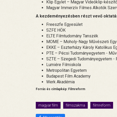
Klip Egylet – Magyar Videóklip-készít
Magyar Immerzív Filmes Alkotók Szer
A kezdeményezésben részt vevő oktatás
Freeszfe Egyesület
SZFE HÖK
ELTE Filmtudomány Tanszék
MOME – Moholy-Nagy Művészeti Eg
EKKE – Eszterházy Károly Katolikus 
PTE – Pécsi Tudományegyetem - Művé
SZTE – Szegedi Tudományegyetem - 
Lumiére Filmiskola
Metropolitan Egyetem
Budapest Film Academy
Werk Akadémia
Forrás és címlapkép: Filmreform
magyar film
filmszakma
filmreform