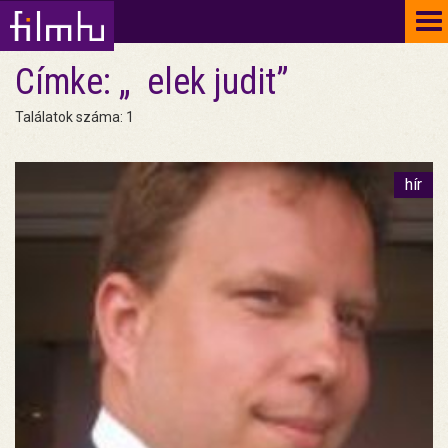
To
na
Címke: „ elek judit”
Találatok száma: 1
hír