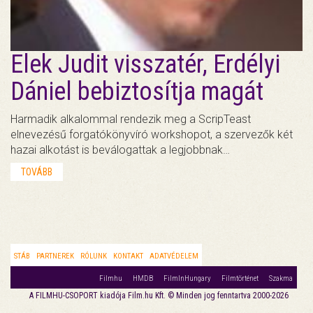
Elek Judit visszatér, Erdélyi
Dániel bebiztosítja magát
Harmadik alkalommal rendezik meg a ScripTeast
elnevezésű forgatókönyvíró workshopot, a szervezők két
hazai alkotást is beválogattak a legjobbnak…
TOVÁBB
STÁB
PARTNEREK
RÓLUNK
KONTAKT
ADATVÉDELEM
Filmhu
HMDB
FilmInHungary
Filmtörténet
Szakma
A FILMHU-CSOPORT kiadója Film.hu Kft. © Minden jog fenntartva 2000-2026