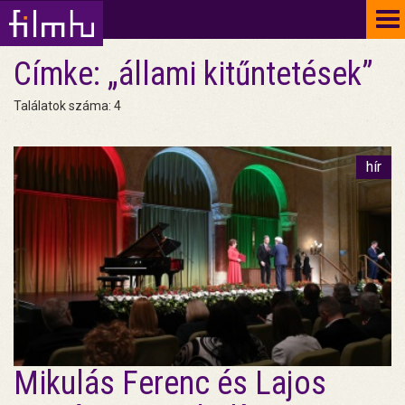
To
na
Címke: „állami kitűntetések”
Találatok száma: 4
hír
Mikulás Ferenc és Lajos