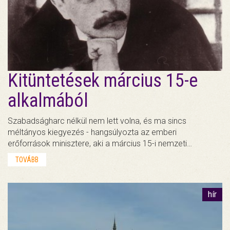
Kitüntetések március 15-e
alkalmából
Szabadságharc nélkül nem lett volna, és ma sincs
méltányos kiegyezés - hangsúlyozta az emberi
erőforrások minisztere, aki a március 15-i nemzeti…
TOVÁBB
hír