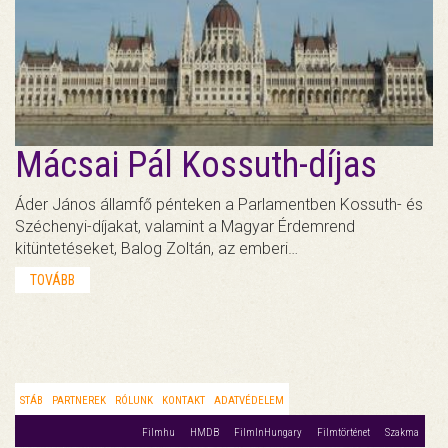
Mácsai Pál Kossuth-díjas
Áder János államfő pénteken a Parlamentben Kossuth- és
Széchenyi-díjakat, valamint a Magyar Érdemrend
kitüntetéseket, Balog Zoltán, az emberi…
TOVÁBB
STÁB
PARTNEREK
RÓLUNK
KONTAKT
ADATVÉDELEM
Filmhu
HMDB
FilmInHungary
Filmtörténet
Szakma