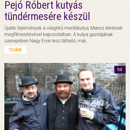
Pejó Róbert kutyás
tündérmesére készül
Újabb fejlemények a világhírű mentőkutya, Mancs életének
megfilmesítésével kapcsolatban. A kutya gazdájának
szerepében Nagy Ervin lesz látható, már…
TOVÁBB
hír