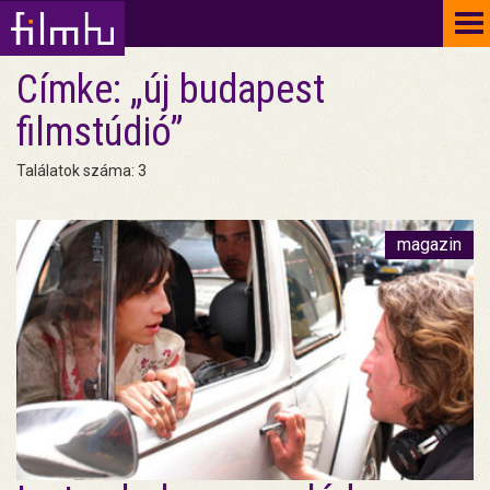
To
na
Címke: „új budapest
filmstúdió”
Találatok száma: 3
magazin