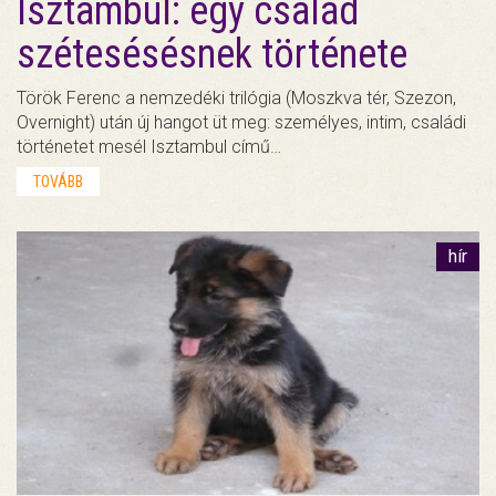
Isztambul: egy család
szétesésésnek története
Török Ferenc a nemzedéki trilógia (Moszkva tér, Szezon,
Overnight) után új hangot üt meg: személyes, intim, családi
történetet mesél Isztambul című…
TOVÁBB
hír