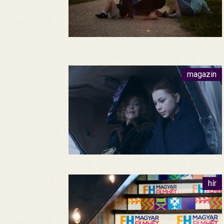
magazin
hír