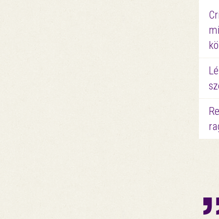
Cr
mi
kö
Lé
sz
Re
ra