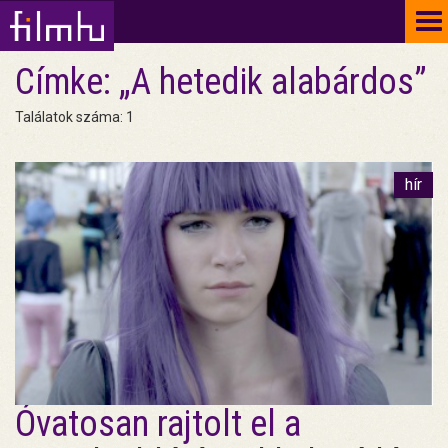
To
na
Címke: „A hetedik alabárdos”
Találatok száma: 1
hír
Óvatosan rajtolt el a