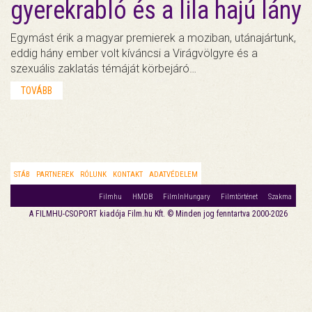
gyerekrabló és a lila hajú lány
Egymást érik a magyar premierek a moziban, utánajártunk,
eddig hány ember volt kíváncsi a Virágvölgyre és a
szexuális zaklatás témáját körbejáró…
TOVÁBB
STÁB
PARTNEREK
RÓLUNK
KONTAKT
ADATVÉDELEM
Filmhu
HMDB
FilmInHungary
Filmtörténet
Szakma
A FILMHU-CSOPORT kiadója Film.hu Kft. © Minden jog fenntartva 2000-2026