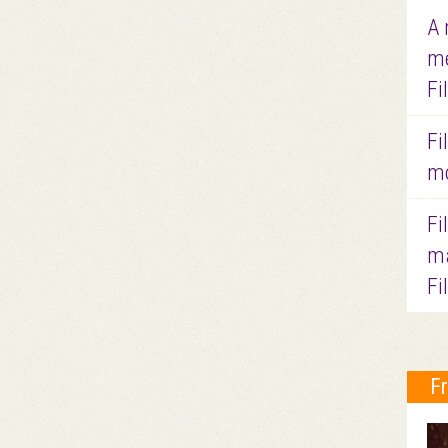
A 
me
Fi
Fi
mo
Fi
ma
Fi
F