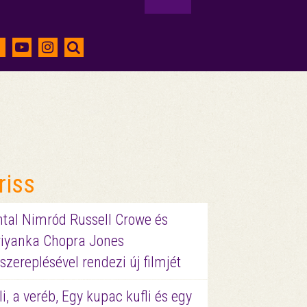
riss
ntal Nimród Russell Crowe és
riyanka Chopra Jones
szereplésével rendezi új filmjét
li, a veréb, Egy kupac kufli és egy