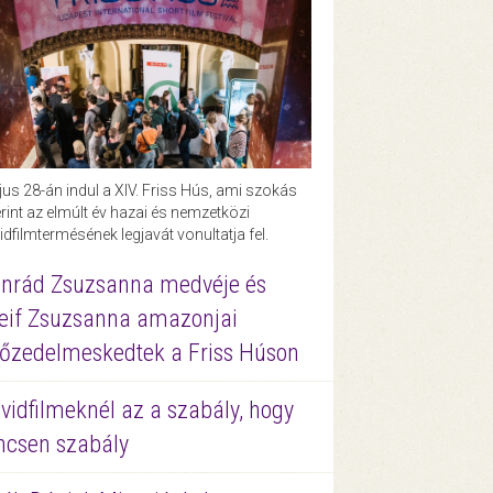
us 28-án indul a XIV. Friss Hús, ami szokás
rint az elmúlt év hazai és nemzetközi
idfilmtermésének legjavát vonultatja fel.
nrád Zsuzsanna medvéje és
eif Zsuzsanna amazonjai
őzedelmeskedtek a Friss Húson
vidfilmeknél az a szabály, hogy
ncsen szabály