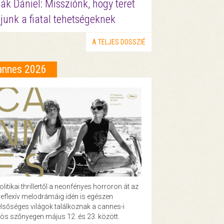
ák Dániel: Missziónk, hogy teret
junk a fiatal tehetségeknek
A TELJES DOSSZIÉ
annes 2026
olitikai thrillertől a neonfényes horroron át az
eflexív melodrámáig idén is egészen
lsőséges világok találkoznak a cannes-i
ös szőnyegen május 12. és 23. között.