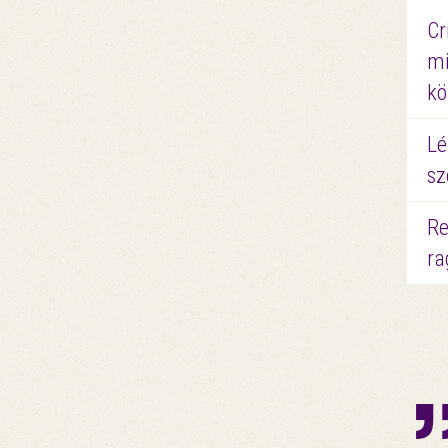
Cr
mi
kö
Lé
sz
Re
ra