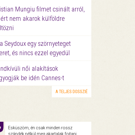
istian Mungiu filmet csinált arról,
ért nem akarok külföldre
ltözni
a Seydoux egy szörnyeteget
eret, és nincs ezzel egyedül
ndkívüli női alakítások
gyogják be idén Cannes-t
A TELJES DOSSZIÉ
Esküszöm, én csak minden rossz
szándék nélkül meg akartalak fojtani.