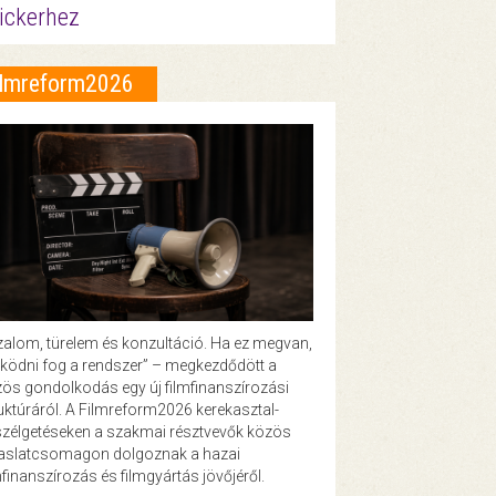
ickerhez
ilmreform2026
zalom, türelem és konzultáció. Ha ez megvan,
ödni fog a rendszer” – megkezdődött a
ös gondolkodás egy új filmfinanszírozási
uktúráról. A Filmreform2026 kerekasztal-
zélgetéseken a szakmai résztvevők közös
vaslatcsomagon dolgoznak a hazai
mfinanszírozás és filmgyártás jövőjéről.