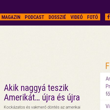
MAGAZIN
PODCAST
DOSSZIÉ
VIDEÓ
FOTÓ
F
A
Akik naggyá teszik
P
fő
Amerikát… újra és újra
Vi
Kockázatos és vakmerő döntés az amerikai