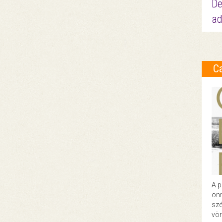
De
ad
C
A p
önr
szé
vör