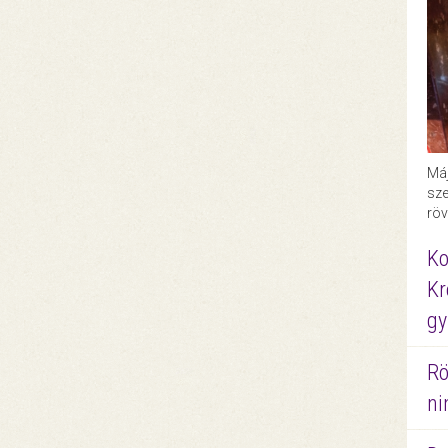
Máj
sze
röv
Ko
Kr
gy
Rö
ni