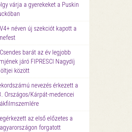
lgy várja a gyerekeket a Puskin
uckóban
V4+ néven új szekciót kapott a
nefest
 Csendes barát az év legjobb
lmjének járó FIPRESCI Nagydíj
löltjei között
ekordszámú nevezés érkezett a
3. Országos/Kárpát-medencei
iákfilmszemlére
gérkezett az első előzetes a
agyarországon forgatott