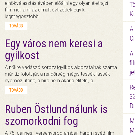
elnökválasztás évében előállni egy olyan életrajzi
Tö
filmmel, ami az elmúlt évtizedek egyik
K
legmegosztóbb…
TOVÁBB
A 
Ci
Egy város nem keresi a
gyilkost
A
fi
A nőkre vadászó sorozatgyilkos áldozatainak száma
je
már tíz fölött jár, a rendőrség mégis tessék-lássék
nyomoz utána, a bíró nem akarja elítélni, a…
R
TOVÁBB
3
D
Ruben Östlund nálunk is
szomorkodni fog
Me
M
A 75. cannes-i versenyprogramban három svéd film