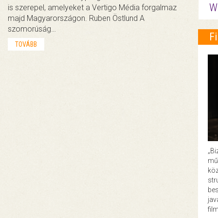
W
is szerepel, amelyeket a Vertigo Média forgalmaz
majd Magyarországon. Ruben Östlund A
szomorúság…
F
TOVÁBB
„Bi
műk
köz
str
bes
ja
fil