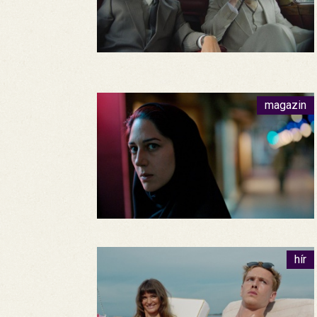
magazin
hír