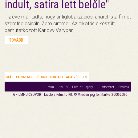
indult, satíra lett belőle"
Tíz éve már tudta, hogy antiglobalizációs, anarchista filmet
szeretne csinálni Zero címmel. Az alkotás elkészült,
bemutatkozott Karlovy Varyban,…
TOVÁBB
STÁB
PARTNEREK
RÓLUNK
KONTAKT
ADATVÉDELEM
Filmhu
HMDB
FilmInHungary
Filmtörténet
Szakma
A FILMHU-CSOPORT kiadója Film.hu Kft. © Minden jog fenntartva 2000-2026