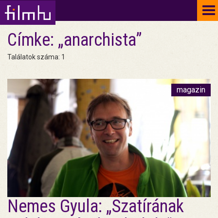
To
na
Címke: „anarchista”
Találatok száma: 1
magazin
Nemes Gyula: „Szatírának