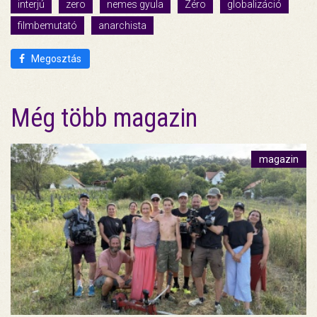
interjú
zero
nemes gyula
Zéro
globalizáció
filmbemutató
anarchista
Megosztás
Még több magazin
magazin