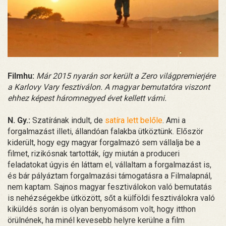
Filmhu:
Már 2015 nyarán sor került a Zero világpremierjére
a Karlovy Vary fesztiválon. A magyar bemutatóra viszont
ehhez képest háromnegyed évet kellett várni.
N. Gy.:
Szatírának indult, de
satíra lett belőle
. Ami a
forgalmazást illeti, állandóan falakba ütköztünk. Először
kiderült, hogy egy magyar forgalmazó sem vállalja be a
filmet, rizikósnak tartották, így miután a produceri
feladatokat úgyis én láttam el, vállaltam a forgalmazást is,
és bár pályáztam forgalmazási támogatásra a Filmalapnál,
nem kaptam. Sajnos magyar fesztiválokon való bemutatás
is nehézségekbe ütközött, sőt a külföldi fesztiválokra való
kiküldés során is olyan benyomásom volt, hogy itthon
örülnének, ha minél kevesebb helyre kerülne a film