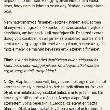
teljesen ellentétesen. Ha egy nyelven instruáltam volna,
lehet, hogy nem is lehetett volna egy filmben szerepeltetni
őket.
Nem hagyományos filmeket készítek, hanem elsősorban
filmnyelven megszólaló képeket, asszociációkat nyújtok a
nézőknek, amiket nekik kell megfejteniük. Ez természetes
dolog volt korábban, ezért jártak az emberek moziba, mert
nem a szöveg, vagy a történet az izgalmas, hanem az igazi
moziélmény, de ma már kevesen értik ezeket a filmeket.
Filmhu:
A hős különböző életfázisait külön stílussal és
különböző képi világgal jelzed. Mi alapján alkalmaztad
egyik, vagy másik megoldást?
N. Gy.:
Alap koncepció volt, hogy szeretnék egy olyan filmet
készíteni, amely a mesélés közben radikálisan műfajt vált,
olyat, ami hatalmas ugrásokkal halad, ami teljesen más film
lesz egyik pillanatról a másikra. A négy alapműfajt
szerettem volna belerakni a Zeroba: az egyetlen tiszta
filmes műfajt, a burleszket, továbbá a szerelmi történetet,