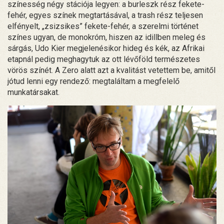
színesség négy stációja legyen: a burleszk rész fekete-
fehér, egyes színek megtartásával, a trash rész teljesen
elfényelt, „zsizsikes” fekete-fehér, a szerelmi történet
színes ugyan, de monokróm, hiszen az idillben meleg és
sárgás, Udo Kier megjelenésikor hideg és kék, az Afrikai
etapnál pedig meghagytuk az ott lévőföld természetes
vörös színét. A Zero alatt azt a kvalitást vetettem be, amitől
jótud lenni egy rendező: megtaláltam a megfelelő
munkatársakat.