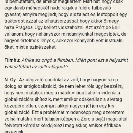
is bemutattam, de amikor megkértem Martinát, hogy csak
egy darab méhecskét hadd rakjak a fülére fülbevaló
gyanánt, annyira megijedt, hogy elszaladt és lestoppolt egy
traktorost azzal az elhatásorzással, hogy akkor ő megy
haza Prágába. Úgy kellett visszahozni. Azt azért be kell
vallanom, hogy néhányszor mindannyiunkat megcsíptek, de
nagyon értelmes lények, sokszor könnyebb volt instruálni
őket, mint a színészeket.
Filmhu:
Afrika az origó a filmben. Miért pont ezt a helyszínt
választottad az idilli világnak?
N. Gy.:
Az alapvető gondolat az volt, hogy nagyon szép
dolog az antiglobalizáció, de nem lehet róla úgy beszélni,
hogy nem mutatjuk meg a másik világot, ahol mindenki a
globalizációra áhítozik, mert amikor odakerülsz a sivatag
közepére étlen, szomjan, akkor nagyon jól jön egy kis
globalizáció. Ezt a problémát mindenképp meg szerettem
volna mutatni, mert tulajdonképpen a Zero a saját maga által
felvetett kérdést kérdőjelezi meg akkor, amikor Afrikába
érkezünk.