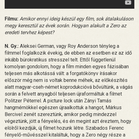
Filmu:
Amikor ennyi ideig készül egy film, sok átalakuláson
megy keresztül az évek során. Hogyan alakult a Zero az
eredeti tervhez képest?
N. Gy.:
Aleksei German, vagy Roy Anderson tényleg a
filmmel foglalkozik évekig, de ebben az esetben ez az idő
inkább bürokratikus stresszel telt. Ettől függetlenül
komolyan gondolom, hogy a film minden egyes fázisában
teljesen más alkotássá vált: a forgatókönyv írásakor
először még nem is voltak benne méhek, az előkészítés
alatt magyar-cseh-német koprodukcióvá bővültünk, a vágás
során a felvett anyagból teljesen újraformáltuk a filmet
Politzer Péterrel. A picture lock után Zányi Tamás
hangmérnökkel egészen újraalkottuk a hangot, Márkus
Bercivel zenét szereztünk, amikor pedig mindezzel
végeztünk, jött a fényelés, és én megint azt éreztem, hogy
elölről kezdjük, új filmet hozunk létre. Szabados Ferenc
fényelő-művésszel kitaláltuk, hogy a Zero négy része a