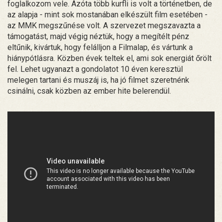
foglalkozom vele. Azóta több kurfli is volt a történetben, de
az alapja - mint sok mostanában elkészült film esetében -
az MMK megszűnése volt. A szervezet megszavazta a
támogatást, majd végig néztük, hogy a megítélt pénz
eltűnik, kivártuk, hogy felálljon a Filmalap, és vártunk a
hiánypótlásra. Közben évek teltek el, ami sok energiát őrölt
fel. Lehet ugyanazt a gondolatot 10 éven keresztül
melegen tartani és muszáj is, ha jó filmet szeretnénk
csinálni, csak közben az ember hite belerendül.