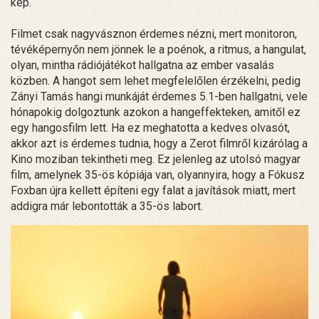
kép.
Filmet csak nagyvásznon érdemes nézni, mert monitoron,
tévéképernyőn nem jönnek le a poénok, a ritmus, a hangulat,
olyan, mintha rádiójátékot hallgatna az ember vasalás
közben. A hangot sem lehet megfelelőlen érzékelni, pedig
Zányi Tamás hangi munkáját érdemes 5.1-ben hallgatni, vele
hónapokig dolgoztunk azokon a hangeffekteken, amitől ez
egy hangosfilm lett. Ha ez meghatotta a kedves olvasót,
akkor azt is érdemes tudnia, hogy a Zerot filmről kizárólag a
Kino moziban tekintheti meg. Ez jelenleg az utolsó magyar
film, amelynek 35-ös kópiája van, olyannyira, hogy a Fókusz
Foxban újra kellett építeni egy falat a javítások miatt, mert
addigra már lebontották a 35-ös labort.