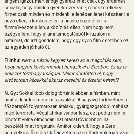
engem igazol, mert ahogy gyerekfilmet csak úgy érdemes
csinálni, hogy minden gyerek szeresse, rendszerellenes
filmet csak minden és mindenki ellenében lehet készíteni: a
néző ellen, a kritikus ellen, a finanszírozó ellen, a
filmművészet ellen, a közízlés ellen. Nem hogy nem
szégyellem, hogy állami támogatásból kritizálom a
hatalmat, de azt gondolom, hogy egy ilyen film esetében ez
az egyetlen járható út.
Filmhu:
Nem a nézők kegyeit keresi az a megoldás sem,
hogy nagyon kevés mondat hangzik el a Zeroban, és az is
sokszor törtmagyarsággal. Mikor döntötted el, hogy
elsősorban képekkel akarsz mesélni és érzetet kelteni?
N. Gy.:
Sokkal több dolog történik ebben a filmben, mint
amit el lehetne mesélni szavakkal. A nagyívű történetben a
főszereplő folyamatosan átalakul, gyárigazgatóból méhész,
majd terrorista, végül afrikai vándor lesz, ezt pedig nem is
lehetett volna elmondani hat óránál rövidebben, ha
beszélőfilmet forgatunk. Amikor kiderült, hogy a Zero
nemzetközi film lesz kifejezetten szerettünk volna játszani