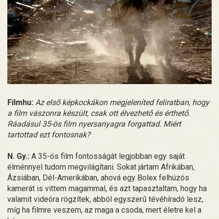
Filmhu:
Az első képkockákon megjeleníted feliratban, hogy
a film vászonra készült, csak ott élvezhető és érthető.
Ráadásul 35-ös film nyersanyagra forgattad. Miért
tartottad ezt fontosnak?
N. Gy.:
A 35-ös film fontosságát legjobban egy saját
élménnyel tudom megvilágítani. Sokat jártam Afrikában,
Ázsiában, Dél-Amerikában, ahová egy Bolex felhúzós
kamerát is vittem magammal, és azt tapasztaltam, hogy ha
valamit videóra rögzítek, abból egyszerű tévéhíradó lesz,
míg ha filmre veszem, az maga a csoda, mert életre kel a