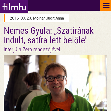
To
na
2016. 03. 23. Molnár Judit Anna
Nemes Gyula: „Szatírának
indult, satíra lett belőle"
Interjú a Zero rendezőjével