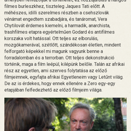
filmes burleszkhez, tiszteleg Jaques Tati előtt. A
méhészes, idilli szerelmes részben a csehszlovák
vénámat engedtem szabadjára, és tanáromat, Vera
Chytilovát érdemes kiemelni, a harmadik, anarchista,
trashfilmes etapra egyértelműen Godard és antifilmes
korszaka volt hatással. Ott teljes az elborulás,
mozgókamerával, szétlőtt, szándékosan életlen, mindent
felforgató képekkel mi magunk vagyunk benne a
forradalomban és a terrorban. Ott teljes dekonstrukció
történik, maga a film leépül, kilépünk belőle. Talán az afrikai
rész az egyetlen, ami szerves folytatása az előző
filmjeimnek, egyfajta afrikai Egyetleneim vagy Letűnt világ.
De az is érdekes, hogy ennek ellenére a Zero egy-egy
etapjában felfedezhető az előző filmjeim világa.