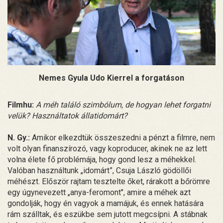
Nemes Gyula Udo Kierrel a forgatáson
Filmhu:
A méh találó szimbólum, de hogyan lehet forgatni
velük? Használtatok állatidomárt?
N. Gy.:
Amikor elkezdtük összeszedni a pénzt a filmre, nem
volt olyan finanszírozó, vagy koproducer, akinek ne az lett
volna élete fő problémája, hogy gond lesz a méhekkel.
Valóban használtunk „idomárt”, Csuja László gödöllői
méhészt. Először rajtam tesztelte őket, rárakott a bőrömre
egy úgynevezett „anya-feromont", amire a méhek azt
gondolják, hogy én vagyok a mamájuk, és ennek hatására
rám szálltak, és eszükbe sem jutott megcsípni. A stábnak