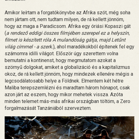
Amikor leírtam a forgatókönyvbe az Afrika szót, még soha
nem jártam ott, nem tudtam milyen, de rá kellett jönnöm,
hogy az maga a Paradicsom. Afrika egy óriási Kopaszi gát
(
a rendező eddigi összes filmjében szerepel ez a helyszín,
filmet is készített róla A mulandóság gátja, majd Letűnt
világ címmel - a szerk.
), ahol maradékokból építenek fel egy
számomra idilli világot. Először úgy szerettem volna
bemutatni a kontinenst, hogy megmutatom azokat a
szörnyű dolgokat, amiket a globalizáció és a kapitalizmus
okoz, de rá kellett jönnöm, hogy mindezek ellenére mégis a
legcsodálatosabb helye a Földnek. Elmentem két hétre
Maliba terepszemlézni és maradtam három hónapot, csak
azon járt az eszem, hogy mikor mehetek vissza. Azóta
minden telemet más-más afrikai országban töltöm, a Zero
forgalmazását Tanzániából szerveztem.