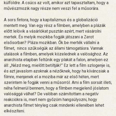
külföldre. A csúcs az volt, amikor azt tapasztaltam, hogy a
művészmozik nagy része nem veszi fel a műsorára.
A sors fintora, hogy a kapitalizmus és a globalizáció
mentett meg. Van egy rész a filmben, amelyben a plázák
előtt lelövik a vásárlókat pusztán azért, mert vásárolni
mertek. És melyik mozikba fogják játszani a Zerot
elsősorban? Pláza mozikban. Ők be merték vállalni a
filmet, nincs szűkségük az állami támogatásra. Vannak
utalások a filmben, amelyek közelednek a valósághoz. Az
anarchista etapban feltűnik egy plakát a falon, amelyen ez
áll: „Nézd meg, mielőtt betiltják!” Ez lett a film szlogenje is,
és azt javaslom azoknak a nézőknek, hogy ha kíváncsiak a
filmre, menjenek el a moziba már az első héten, mert
szerintem le fogják venni a műsorról. Ami a film sorsát illeti,
néha felmerül bennem, hogy a filmben megjelenő jóslatom
valósággá válhat? De valóban számítottam a negatív
reakciókra is, mert nem győzöm hangsúlyozni, hogy
anarchista filmet tényleg csak mindenki ellenében lehet
elkészíteni.