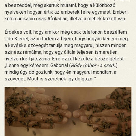
a beszéddel, meg akartuk mutatni, hogy a különböző
nyelveken hogyan értik az emberek félre egymást. Emberi
kommunikáció csak Afrikában, illetve a méhek között van.
Érdekes volt, hogy amikor még csak telefonon beszéltem
Udo Kierrel, azon törtem a fejem, hogy hogyan kérjem meg,
a kevéske szövegét tanulja meg magyarul, hiszen minden
színész rémálma, hogy egy általa teljesen ismeretlen
nyelven kell játszania. Erre ezzel kezdte a beszélgetést:
„Lenne egy kérésem. Gáborral (
Bódy Gábor - a szerk.
)
mindig úgy dolgoztunk, hogy én magyarul mondtam a
szöveget. Most is szeretnék így dolgozni.”