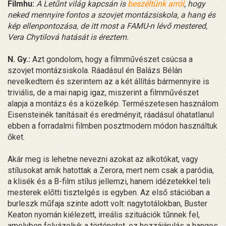
Filmhu:
A Letűnt világ kapcsán is
beszéltünk arról
, hogy
neked mennyire fontos a szovjet montázsiskola, a hang és
kép ellenpontozása, de itt most a FAMU-n lévő mestered,
Vera Chytilová hatását is éreztem.
N. Gy.:
Azt gondolom, hogy a filmművészet csúcsa a
szovjet montázsiskola. Ráadásul én Balázs Bélán
nevelkedtem és szerintem az a két állítás bármennyire is
triviális, de a mai napig igaz, miszerint a filmművészet
alapja a montázs és a közelkép. Természetesen használom
Eisensteinék tanításait és eredményit, ráadásul óhatatlanul
ebben a forradalmi filmben posztmodern módon használtuk
őket.
Akár meg is lehetne nevezni azokat az alkotókat, vagy
stílusokat amik hatottak a Zerora, mert nem csak a paródia,
a klisék és a B-film stílus jellemzi, hanem idézetekkel teli
mesterek előtti tisztelgés is egyben. Az első stációban a
burleszk műfaja szinte adott volt: nagytotálokban, Buster
Keaton nyomán kiélezett, irreális szituációk tűnnek fel,
amelyben felvázoljuk a történetet, ez hozzájárulás a hangos