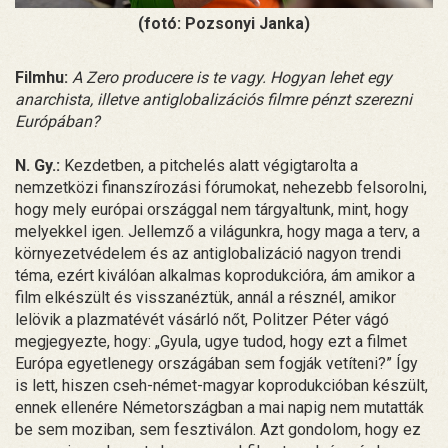
(fotó: Pozsonyi Janka)
Filmhu:
A Zero producere is te vagy. Hogyan lehet egy
anarchista, illetve antiglobalizációs filmre pénzt szerezni
Európában?
N. Gy.:
Kezdetben, a pitchelés alatt végigtarolta a
nemzetközi finanszírozási fórumokat, nehezebb felsorolni,
hogy mely európai országgal nem tárgyaltunk, mint, hogy
melyekkel igen. Jellemző a világunkra, hogy maga a terv, a
környezetvédelem és az antiglobalizáció nagyon trendi
téma, ezért kiválóan alkalmas koprodukcióra, ám amikor a
film elkészült és visszanéztük, annál a résznél, amikor
lelövik a plazmatévét vásárló nőt, Politzer Péter vágó
megjegyezte, hogy: „Gyula, ugye tudod, hogy ezt a filmet
Európa egyetlenegy országában sem fogják vetíteni?” Így
is lett, hiszen cseh-német-magyar koprodukcióban készült,
ennek ellenére Németországban a mai napig nem mutatták
be sem moziban, sem fesztiválon. Azt gondolom, hogy ez