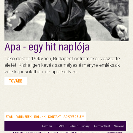
Apa - egy hit naplója
Takó doktor 1945-ben, Budapest ostromakor vesztette
életét. Kisfia igen kevés személyes élményre emlékszik
vele kapcsolatban, de apja kedves…
TOVÁBB
STÁB
PARTNEREK
RÓLUNK
KONTAKT
ADATVÉDELEM
Filmhu
HMDB
FilmInHungary
Filmtörténet
Szakma