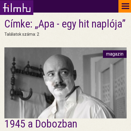
To
na
Címke: „Apa - egy hit naplója”
Találatok száma: 2
magazin
1945 a Dobozban