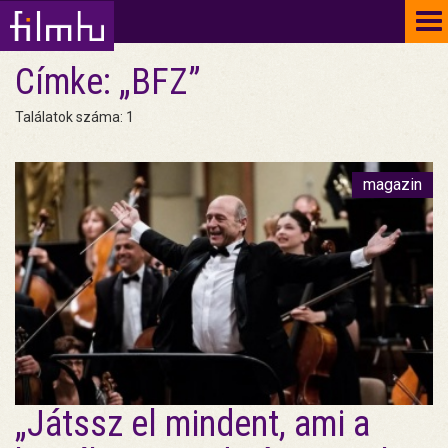
To
na
Címke: „BFZ”
Találatok száma: 1
magazin
„Játssz el mindent, ami a