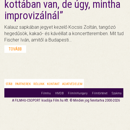
kottában van, de úgy, mintha
improvizálnál”
Kalauz sapkában jegyet kezelő Kocsis Zoltán, tangózó
hegedűsök, kakaó- és kávéillat a koncertteremben. Mit tud
Fischer Iván, amitől a Budapesti…
TOVÁBB
STÁB
PARTNEREK
RÓLUNK
KONTAKT
ADATVÉDELEM
Filmhu
HMDB
FilmInHungary
Filmtörténet
Szakma
A FILMHU-CSOPORT kiadója Film.hu Kft. © Minden jog fenntartva 2000-2026