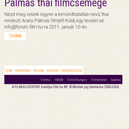
Pálmás thai filmcsemege
Nézd meg velünk ingyen a kimondhatatlan nevű thai
rendező Arany Pálmás filmjét! Küldj egy levelet az
info@forum.film.hu-ra 2011. január 10-én…
TOVÁBB
STÁB
PARTNEREK
RÓLUNK
KONTAKT
ADATVÉDELEM
Filmhu
HMDB
FilmInHungary
Filmtörténet
Szakma
A FILMHU-CSOPORT kiadója Film.hu Kft. © Minden jog fenntartva 2000-2026