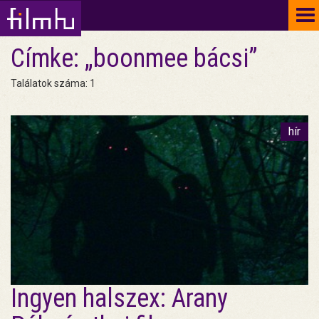
To
na
Címke: „boonmee bácsi”
Találatok száma: 1
hír
Ingyen halszex: Arany