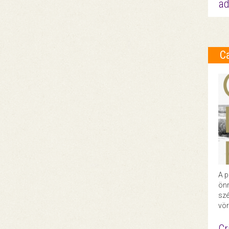
ad
C
A p
önr
szé
vör
Cr