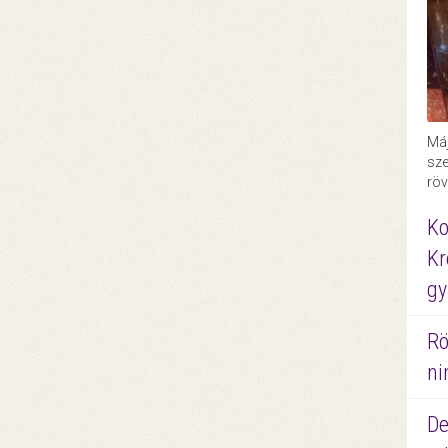
Máj
sze
röv
Ko
Kr
gy
Rö
ni
De