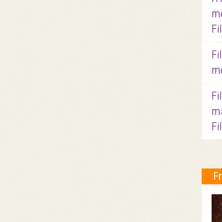
me
Fi
Fi
mo
Fi
ma
Fi
F