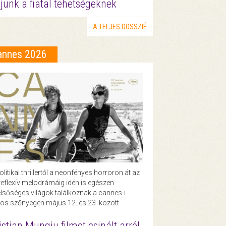
junk a fiatal tehetségeknek
A TELJES DOSSZIÉ
annes 2026
olitikai thrillertől a neonfényes horroron át az
eflexív melodrámáig idén is egészen
lsőséges világok találkoznak a cannes-i
ös szőnyegen május 12. és 23. között.
istian Mungiu filmet csinált arról,