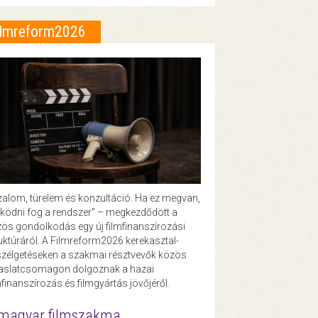
ilmreform2026
zalom, türelem és konzultáció. Ha ez megvan,
ödni fog a rendszer” – megkezdődött a
ös gondolkodás egy új filmfinanszírozási
uktúráról. A Filmreform2026 kerekasztal-
zélgetéseken a szakmai résztvevők közös
vaslatcsomagon dolgoznak a hazai
mfinanszírozás és filmgyártás jövőjéről.
magyar filmszakma