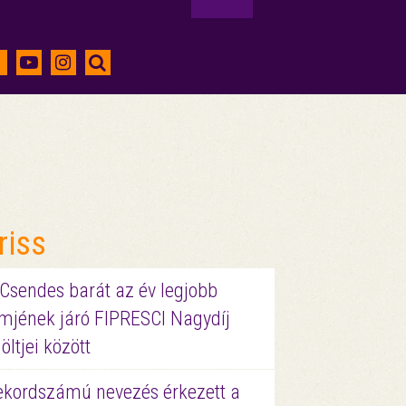
riss
 Csendes barát az év legjobb
lmjének járó FIPRESCI Nagydíj
löltjei között
ekordszámú nevezés érkezett a