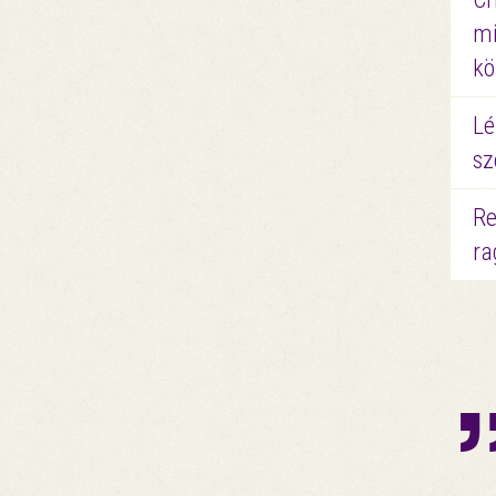
mi
kö
Lé
sz
Re
ra