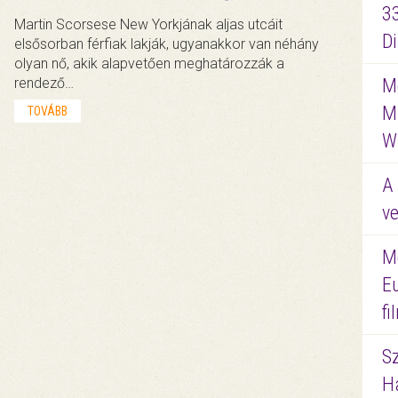
3
Martin Scorsese New Yorkjának aljas utcáit
D
elsősorban férfiak lakják, ugyanakkor van néhány
olyan nő, akik alapvetően meghatározzák a
rendező…
Me
M
TOVÁBB
W
A 
ve
M
E
f
S
Ha