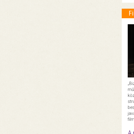
F
„Bi
műk
köz
str
bes
ja
fil
A 