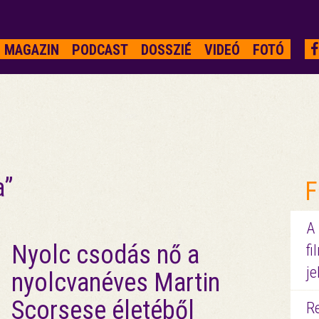
MAGAZIN
PODCAST
DOSSZIÉ
VIDEÓ
FOTÓ
a”
F
A
Nyolc csodás nő a
fi
je
nyolcvanéves Martin
Scorsese életéből
R