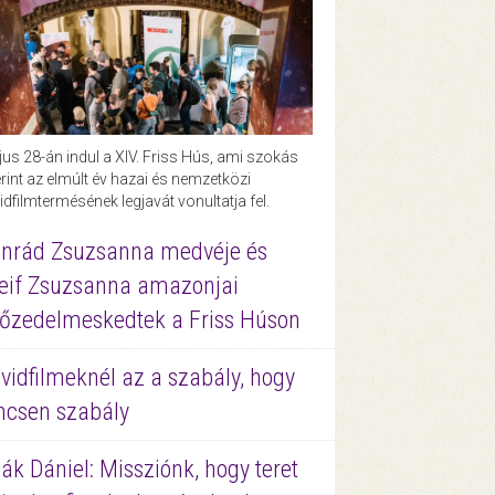
us 28-án indul a XIV. Friss Hús, ami szokás
rint az elmúlt év hazai és nemzetközi
idfilmtermésének legjavát vonultatja fel.
nrád Zsuzsanna medvéje és
eif Zsuzsanna amazonjai
őzedelmeskedtek a Friss Húson
vidfilmeknél az a szabály, hogy
ncsen szabály
ák Dániel: Missziónk, hogy teret