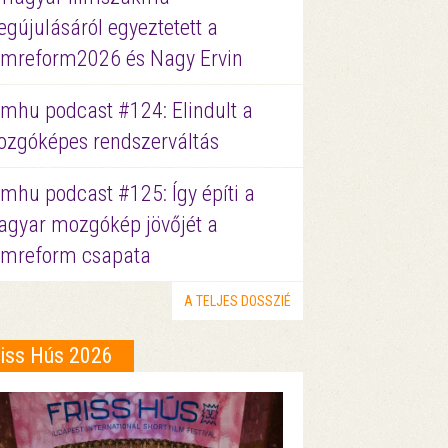
gújulásáról egyeztetett a
lmreform2026 és Nagy Ervin
lmhu podcast #124: Elindult a
zgóképes rendszerváltás
lmhu podcast #125: Így építi a
gyar mozgókép jövőjét a
lmreform csapata
A TELJES DOSSZIÉ
riss Hús 2026