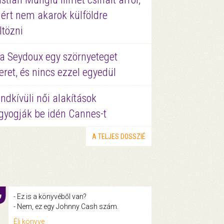
ért nem akarok külföldre
ltözni
a Seydoux egy szörnyeteget
eret, és nincs ezzel egyedül
ndkívüli női alakítások
gyogják be idén Cannes-t
A TELJES DOSSZIÉ
- Ez is a könyvéből van?
- Nem, ez egy Johnny Cash szám.
Éli könyve