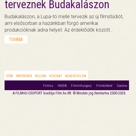
terveznek Budakalászon
Budakalászon, a Lupa-tó mellé tervezik az új filmstúdiót,
ami elsősorban a hazánkban forgó amerikai
produkcióknak adna helyet. Az érdeklődők között…
TOVÁBB
STÁB
PARTNEREK
RÓLUNK
KONTAKT
ADATVÉDELEM
Filmhu
HMDB
FilmInHungary
Filmtörténet
Szakma
A FILMHU-CSOPORT kiadója Film.hu Kft. © Minden jog fenntartva 2000-2026