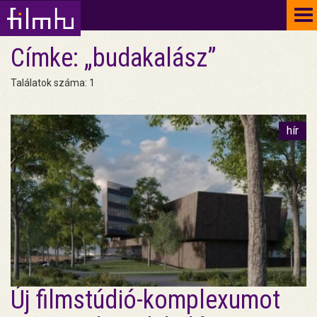
To
na
Címke: „budakalász”
Találatok száma: 1
hír
Új filmstúdió-komplexumot