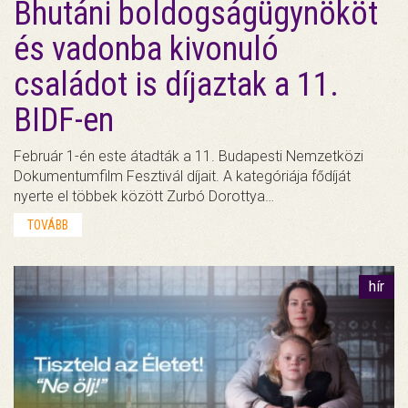
Bhutáni boldogságügynököt
és vadonba kivonuló
családot is díjaztak a 11.
BIDF-en
Február 1-én este átadták a 11. Budapesti Nemzetközi
Dokumentumfilm Fesztivál díjait. A kategóriája fődíját
nyerte el többek között Zurbó Dorottya…
TOVÁBB
hír