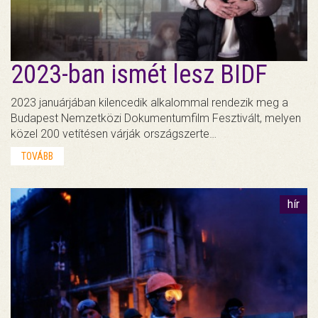
2023-ban ismét lesz BIDF
2023 januárjában kilencedik alkalommal rendezik meg a
Budapest Nemzetközi Dokumentumfilm Fesztivált, melyen
közel 200 vetítésen várják országszerte…
TOVÁBB
hír