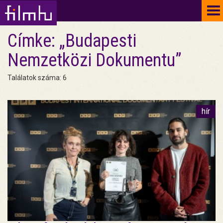
To
na
Címke: „Budapesti
Nemzetközi Dokumentu”
Találatok száma: 6
hír