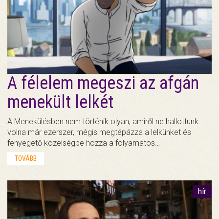
A félelem megeszi az afgán
menekült lelkét
A Menekülésben nem történik olyan, amiről ne hallottunk
volna már ezerszer, mégis megtépázza a lelkünket és
fenyegető közelségbe hozza a folyamatos…
TOVÁBB
hír