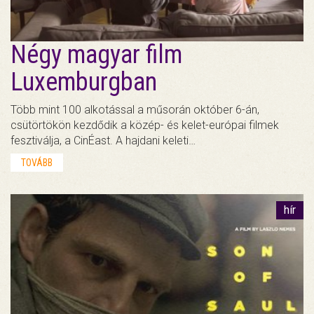
Négy magyar film
Luxemburgban
Több mint 100 alkotással a műsorán október 6-án,
csütörtökön kezdődik a közép- és kelet-európai filmek
fesztiválja, a CinÉast. A hajdani keleti…
TOVÁBB
hír