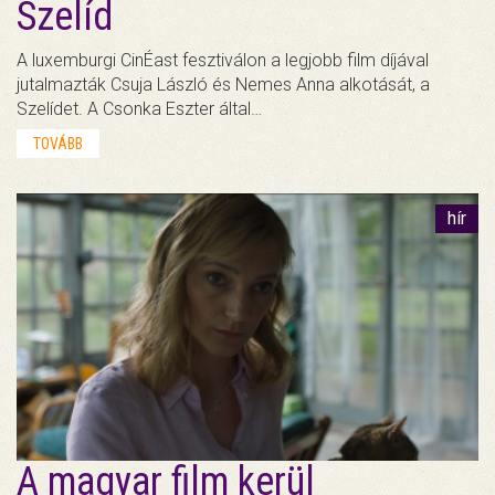
Szelíd
A luxemburgi CinÉast fesztiválon a legjobb film díjával
jutalmazták Csuja László és Nemes Anna alkotását, a
Szelídet. A Csonka Eszter által…
TOVÁBB
hír
A magyar film kerül