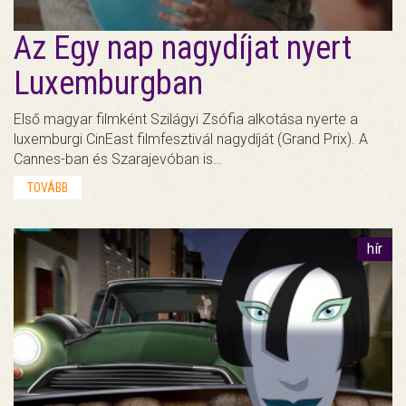
Az Egy nap nagydíjat nyert
Luxemburgban
Első magyar filmként Szilágyi Zsófia alkotása nyerte a
luxemburgi CinEast filmfesztivál nagydíját (Grand Prix). A
Cannes-ban és Szarajevóban is…
TOVÁBB
hír