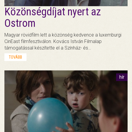
Közönségdíjat nyert az
Ostrom
Magyar rövidfilm lett a közönség kedvence a luxemburgi
CinEast filmfesztiválon. Kovács István Filmalap
támogatással készítette el a Színház- és…
TOVÁBB
hír