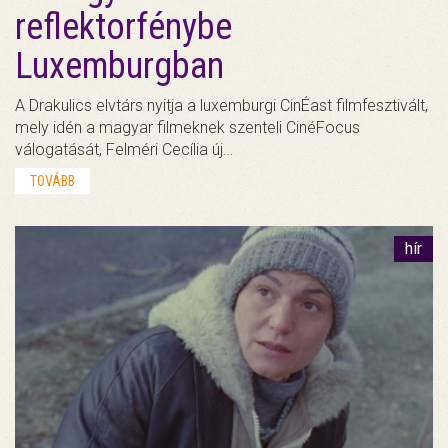
reflektorfénybe
Luxemburgban
A Drakulics elvtárs nyitja a luxemburgi CinÉast filmfesztivált,
mely idén a magyar filmeknek szenteli CinéFocus
válogatását, Felméri Cecília új…
TOVÁBB
hír