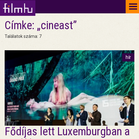
To
na
Címke: „cineast”
Találatok száma: 7
hír
Fődíjas lett Luxemburgban a