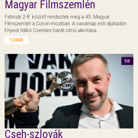
Magyar Filmszemlén
Február 2-8. között rendezték meg a 45. Magyar
Filmszemlét a Corvin moziban. A vasárnap esti díjátadón
Enyedi Ildikó Csendes barát című alkotása…
TOVÁBB
hír
Cseh-szlovák