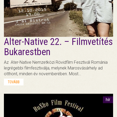
Alter-Native 22. – Filmvetítés
Bukarestben
Az Ater-Native Nemzetközi Rövidfilm Fesztivál Románia
legrégebbi filmfesztiválja, melynek Marosvásárhely ad
otthont, minden év novemberében. Most…
TOVÁBB
hír