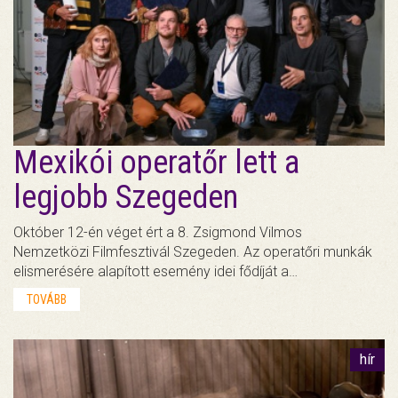
Mexikói operatőr lett a
legjobb Szegeden
Október 12-én véget ért a 8. Zsigmond Vilmos
Nemzetközi Filmfesztivál Szegeden. Az operatőri munkák
elismerésére alapított esemény idei fődíját a…
TOVÁBB
hír