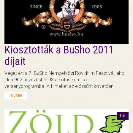
Kiosztották a BuSho 2011
díjait
Véget ért a 7. BuSho Nemzetközi Rövidfilm Fesztivál, ahol
idén 962 nevezésből 93 alkotás került a
versenyprogramba. A filmeket az előzsűrit követően…
TOVÁBB
hír