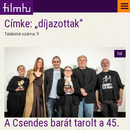
To
na
Címke: „díjazottak”
Találatok száma: 9
hír
A Csendes barát tarolt a 45.