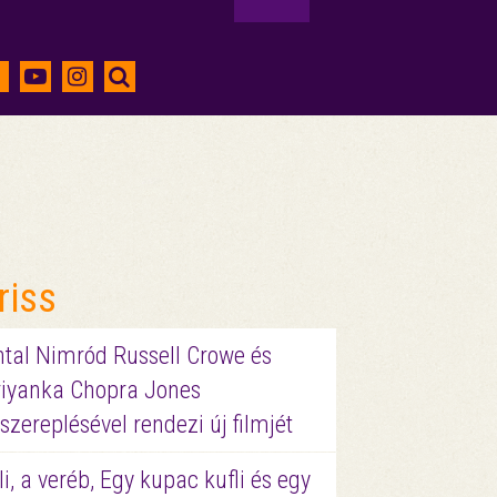
riss
ntal Nimród Russell Crowe és
riyanka Chopra Jones
szereplésével rendezi új filmjét
li, a veréb, Egy kupac kufli és egy