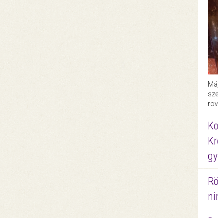
Máj
sze
röv
Ko
Kr
gy
Rö
ni