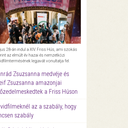
us 28-án indul a XIV. Friss Hús, ami szokás
rint az elmúlt év hazai és nemzetközi
idfilmtermésének legjavát vonultatja fel.
nrád Zsuzsanna medvéje és
eif Zsuzsanna amazonjai
őzedelmeskedtek a Friss Húson
vidfilmeknél az a szabály, hogy
ncsen szabály