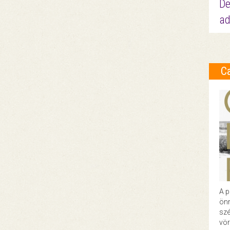
De
ad
C
A p
önr
szé
vör