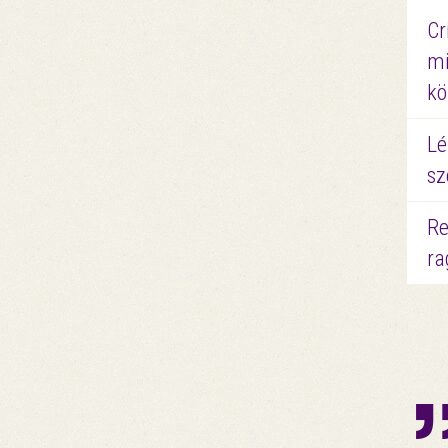
Cr
mi
kö
Lé
sz
Re
ra