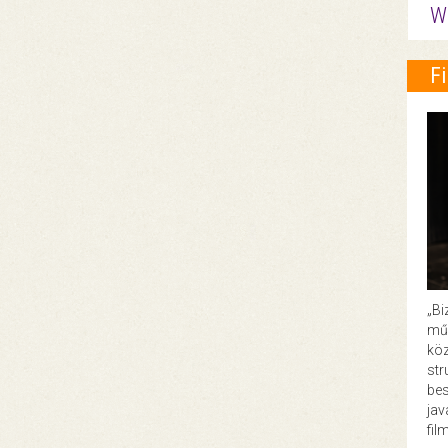
W
F
„Bi
műk
köz
str
bes
ja
fil