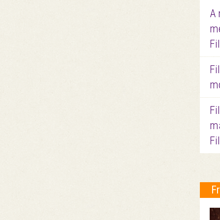
A 
me
Fi
Fi
mo
Fi
ma
Fi
F