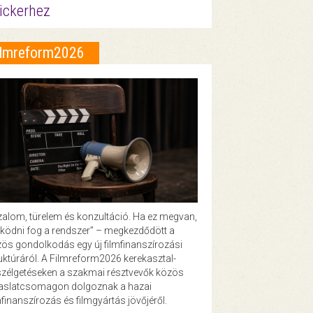
ickerhez
ilmreform2026
zalom, türelem és konzultáció. Ha ez megvan,
ödni fog a rendszer” – megkezdődött a
ös gondolkodás egy új filmfinanszírozási
uktúráról. A Filmreform2026 kerekasztal-
zélgetéseken a szakmai résztvevők közös
vaslatcsomagon dolgoznak a hazai
mfinanszírozás és filmgyártás jövőjéről.