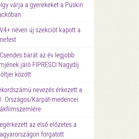
lgy várja a gyerekeket a Puskin
uckóban
V4+ néven új szekciót kapott a
nefest
 Csendes barát az év legjobb
lmjének járó FIPRESCI Nagydíj
löltjei között
ekordszámú nevezés érkezett a
3. Országos/Kárpát-medencei
iákfilmszemlére
gérkezett az első előzetes a
agyarországon forgatott