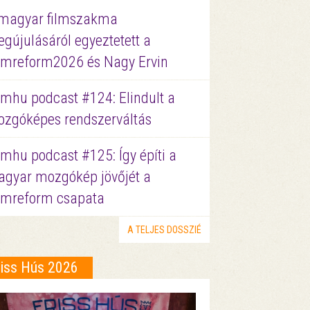
magyar filmszakma
gújulásáról egyeztetett a
lmreform2026 és Nagy Ervin
lmhu podcast #124: Elindult a
zgóképes rendszerváltás
lmhu podcast #125: Így építi a
gyar mozgókép jövőjét a
lmreform csapata
A TELJES DOSSZIÉ
riss Hús 2026