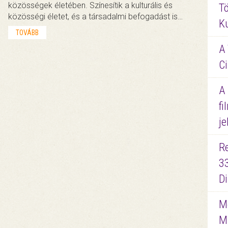
közösségek életében. Színesítik a kulturális és
Tö
közösségi életet, és a társadalmi befogadást is…
K
TOVÁBB
A 
Ci
A
fi
je
R
3
D
Me
M