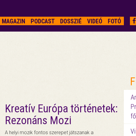
MAGAZIN
PODCAST
DOSSZIÉ
VIDEÓ
FOTÓ
F
A
Kreatív Európa történetek:
P
fő
Rezonáns Mozi
Vi
A helyi mozik fontos szerepet játszanak a