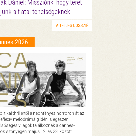
ák Dániel: Missziónk, hogy teret
junk a fiatal tehetségeknek
A TELJES DOSSZIÉ
annes 2026
olitikai thrillertől a neonfényes horroron át az
eflexív melodrámáig idén is egészen
lsőséges világok találkoznak a cannes-i
ös szőnyegen május 12. és 23. között.