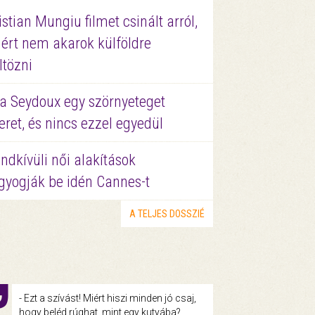
istian Mungiu filmet csinált arról,
ért nem akarok külföldre
ltözni
a Seydoux egy szörnyeteget
eret, és nincs ezzel egyedül
ndkívüli női alakítások
gyogják be idén Cannes-t
A TELJES DOSSZIÉ
- Ezt a szívást! Miért hiszi minden jó csaj,
hogy beléd rúghat, mint egy kutyába?