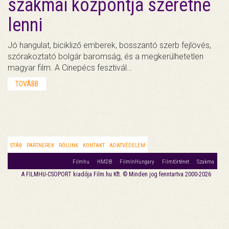
szakmai központja szeretne
lenni
Jó hangulat, bicikliző emberek, bosszantó szerb fejlövés,
szórakoztató bolgár baromság, és a megkerülhetetlen
magyar film. A Cinepécs fesztivál…
TOVÁBB
STÁB
PARTNEREK
RÓLUNK
KONTAKT
ADATVÉDELEM
Filmhu
HMDB
FilmInHungary
Filmtörténet
Szakma
A FILMHU-CSOPORT kiadója Film.hu Kft. © Minden jog fenntartva 2000-2026