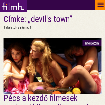
To
na
Címke: „devil's town”
Találatok száma: 1
magazin
Pécs a kezdő filmesek