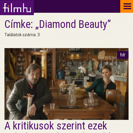
To
na
Címke: „Diamond Beauty”
Találatok száma: 3
hír
A kritikusok szerint ezek