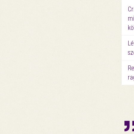
Cr
mi
kö
Lé
sz
Re
ra