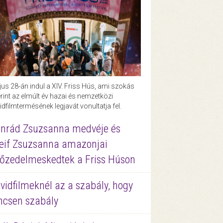
us 28-án indul a XIV. Friss Hús, ami szokás
rint az elmúlt év hazai és nemzetközi
idfilmtermésének legjavát vonultatja fel.
nrád Zsuzsanna medvéje és
eif Zsuzsanna amazonjai
őzedelmeskedtek a Friss Húson
vidfilmeknél az a szabály, hogy
ncsen szabály