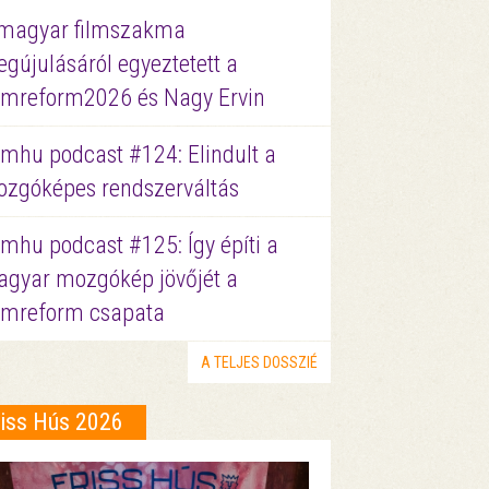
magyar filmszakma
gújulásáról egyeztetett a
lmreform2026 és Nagy Ervin
lmhu podcast #124: Elindult a
zgóképes rendszerváltás
lmhu podcast #125: Így építi a
gyar mozgókép jövőjét a
lmreform csapata
A TELJES DOSSZIÉ
riss Hús 2026