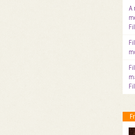
A 
me
Fi
Fi
mo
Fi
ma
Fi
F