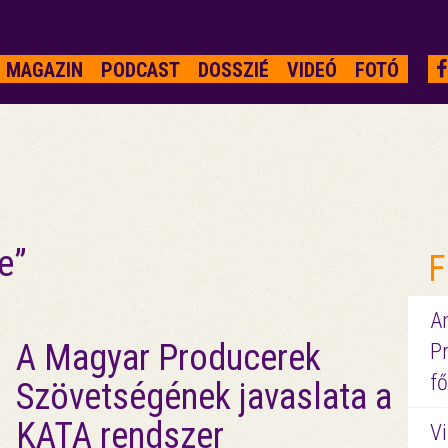
MAGAZIN
PODCAST
DOSSZIÉ
VIDEÓ
FOTÓ
e”
F
A
A Magyar Producerek
P
fő
Szövetségének javaslata a
KATA rendszer
Vi