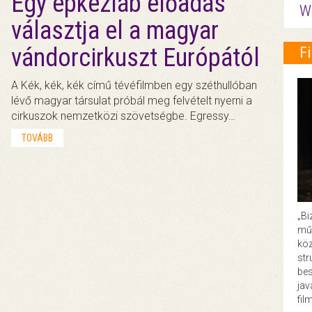
Egy épkézláb előadás
W
választja el a magyar
vándorcirkuszt Európától
F
A Kék, kék, kék című tévéfilmben egy széthullóban
lévő magyar társulat próbál meg felvételt nyerni a
cirkuszok nemzetközi szövetségbe. Egressy…
TOVÁBB
„Bi
műk
köz
str
bes
ja
fil