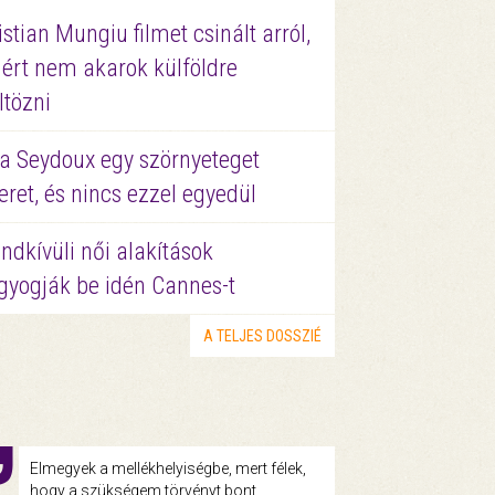
istian Mungiu filmet csinált arról,
ért nem akarok külföldre
ltözni
a Seydoux egy szörnyeteget
eret, és nincs ezzel egyedül
ndkívüli női alakítások
gyogják be idén Cannes-t
A TELJES DOSSZIÉ
Elmegyek a mellékhelyiségbe, mert félek,
hogy a szükségem törvényt bont.