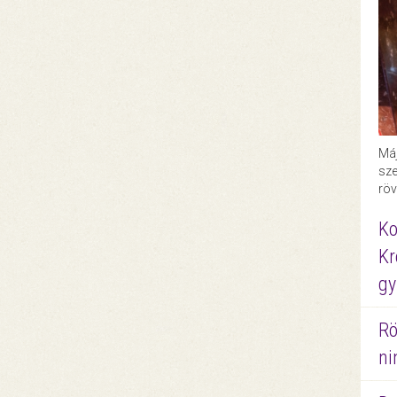
Máj
sze
röv
Ko
Kr
gy
Rö
ni