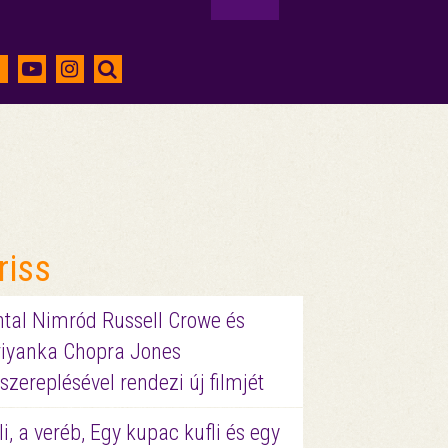
riss
ntal Nimród Russell Crowe és
riyanka Chopra Jones
szereplésével rendezi új filmjét
li, a veréb, Egy kupac kufli és egy