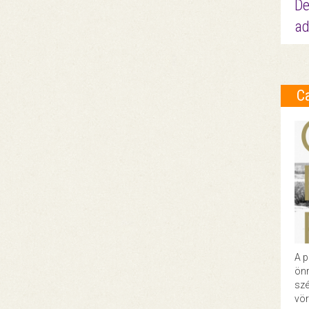
De
ad
C
A p
önr
szé
vör