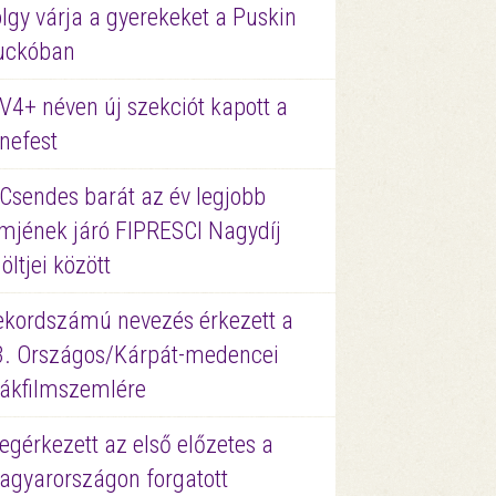
lgy várja a gyerekeket a Puskin
uckóban
V4+ néven új szekciót kapott a
nefest
 Csendes barát az év legjobb
lmjének járó FIPRESCI Nagydíj
löltjei között
ekordszámú nevezés érkezett a
3. Országos/Kárpát-medencei
iákfilmszemlére
gérkezett az első előzetes a
agyarországon forgatott