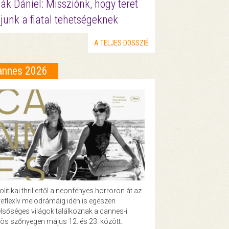
ák Dániel: Missziónk, hogy teret
junk a fiatal tehetségeknek
A TELJES DOSSZIÉ
annes 2026
olitikai thrillertől a neonfényes horroron át az
eflexív melodrámáig idén is egészen
lsőséges világok találkoznak a cannes-i
ös szőnyegen május 12. és 23. között.