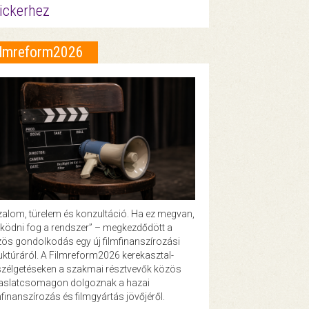
ickerhez
ilmreform2026
zalom, türelem és konzultáció. Ha ez megvan,
ödni fog a rendszer” – megkezdődött a
ös gondolkodás egy új filmfinanszírozási
uktúráról. A Filmreform2026 kerekasztal-
zélgetéseken a szakmai résztvevők közös
vaslatcsomagon dolgoznak a hazai
mfinanszírozás és filmgyártás jövőjéről.