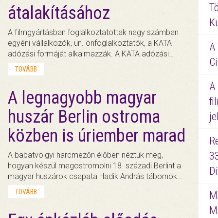
Tö
átalakításához
K
A filmgyártásban foglalkoztatottak nagy számban
egyéni vállalkozók, un. önfoglalkoztatók, a KATA
A 
adózási formáját alkalmazzák. A KATA adózási…
Ci
TOVÁBB
A
A legnagyobb magyar
fi
huszár Berlin ostroma
je
közben is úriember marad
R
3
A babatvölgyi harcmezőn élőben néztük meg,
hogyan készül megostromolni 18. századi Berlint a
D
magyar huszárok csapata Hadik András tábornok…
TOVÁBB
Me
M