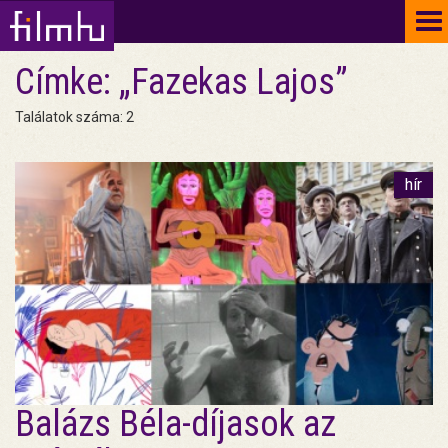
To
na
Címke: „Fazekas Lajos”
Találatok száma: 2
hír
Balázs Béla-díjasok az