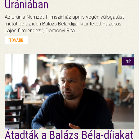
Urániában
Az Uránia Nemzeti Filmszínház április végén válogatást
mutat be az idén Balázs Béla-díjjal kitüntetett Fazekas
Lajos filmrendező, Domonyi Rita…
TOVÁBB
hír
Átadták a Balázs Béla-díjakat