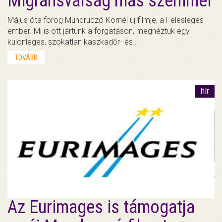
Migránsválság más szemmel
Május óta forog Mundruczó Kornél új filmje, a Felesleges
ember. Mi is ott jártunk a forgatáson, megnéztük egy
különleges, szokatlan kaszkadőr- és…
TOVÁBB
hír
Az Eurimages is támogatja