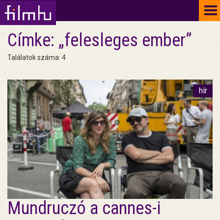
To
na
Címke: „felesleges ember”
Találatok száma: 4
hír
Mundruczó a cannes-i