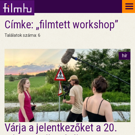
To
na
Címke: „filmtett workshop”
Találatok száma: 6
hír
Várja a jelentkezőket a 20.