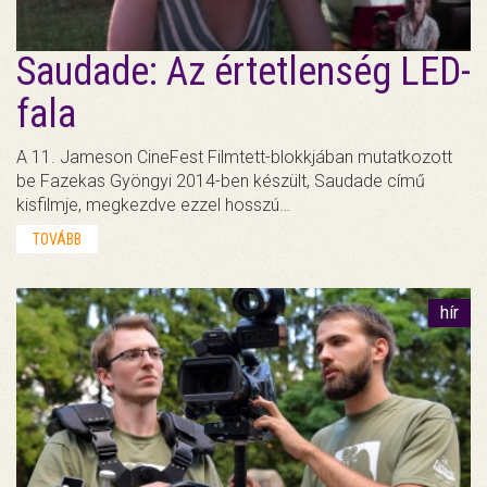
Saudade: Az értetlenség LED-
fala
A 11. Jameson CineFest Filmtett-blokkjában mutatkozott
be Fazekas Gyöngyi 2014-ben készült, Saudade című
kisfilmje, megkezdve ezzel hosszú…
TOVÁBB
hír