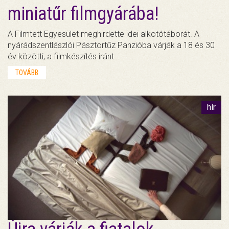
miniatűr filmgyárába!
A Filmtett Egyesület meghirdette idei alkotótáborát. A
nyárádszentlászlói Pásztortűz Panzióba várják a 18 és 30
év közötti, a filmkészítés iránt…
TOVÁBB
hír