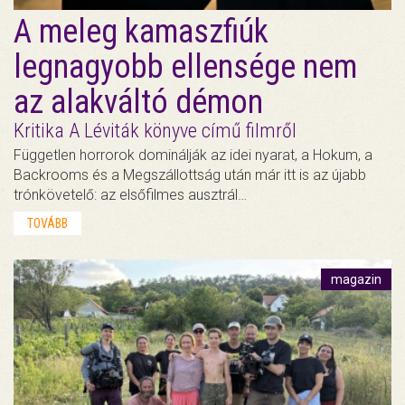
A meleg kamaszfiúk
legnagyobb ellensége nem
az alakváltó démon
Kritika A Léviták könyve című filmről
Független horrorok dominálják az idei nyarat, a Hokum, a
Backrooms és a Megszállottság után már itt is az újabb
trónkövetelő: az elsőfilmes ausztrál…
TOVÁBB
magazin