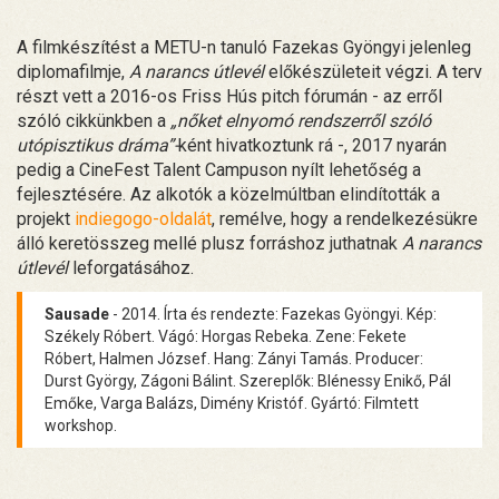
A filmkészítést a METU-n tanuló Fazekas Gyöngyi jelenleg
diplomafilmje,
A narancs útlevél
előkészületeit végzi. A terv
részt vett a 2016-os Friss Hús pitch fórumán - az erről
szóló cikkünkben a
„nőket elnyomó rendszerről szóló
utópisztikus dráma”-
ként hivatkoztunk rá -, 2017 nyarán
pedig a CineFest Talent Campuson nyílt lehetőség a
fejlesztésére. Az alkotók a közelmúltban elindították a
projekt
indiegogo-oldalát
, remélve, hogy a rendelkezésükre
álló keretösszeg mellé plusz forráshoz juthatnak
A narancs
útlevél
leforgatásához.
Sausade
- 2014. Írta és rendezte: Fazekas Gyöngyi. Kép:
Székely Róbert. Vágó: Horgas Rebeka. Zene: Fekete
Róbert, Halmen József. Hang: Zányi Tamás. Producer:
Durst György, Zágoni Bálint. Szereplők: Blénessy Enikő, Pál
Emőke, Varga Balázs, Dimény Kristóf. Gyártó: Filmtett
workshop.