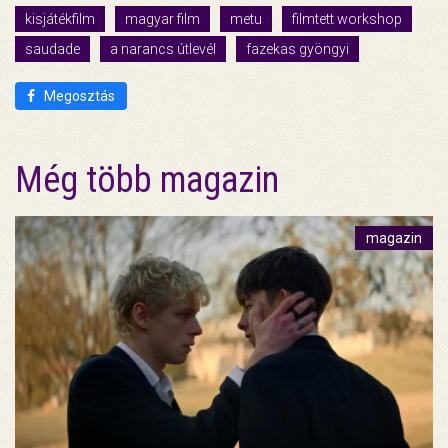
kisjátékfilm
magyar film
metu
filmtett workshop
saudade
a narancs útlevél
fazekas gyöngyi
Megosztás
Még több magazin
magazin