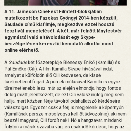
A 11. Jameson CineFest Filmtett-blokkjában
mutatkozott be Fazekas Gyöngyi 2014-ben készült,
Saudade című kisfilmje, megkezdve ezzel hosszú
fesztivál-menetelését. A két, már felnőtt lánytestvér
egymástól való eltávolodását egy Skype-
beszélgetésen keresztül bemutató alkotás most
online elérhető.
A
Saudade
két főszereplője Blénessy Enikő (Kamilla) és
Pál Emőke (Cili). A film Kamilla Skype-hívásával indul,
amelyet a külföldön élő Cili kedvesen, de kissé
türelmetlenül fogad. A percek múlásával Kamilla is egyre
türelmetlenebb lesz: már az elején elmondja, hogy fontos
dolog miatt jelentkezett, de ezt Cili valószínűleg meg sem
hallja, mert közben férje távolról odahallatszó kérdéseire
válaszolgat. Egyszer csak a férj is megjelenik a képernyőn
(Kamillának persze mosolyogva kell őt üdvözölnie), aki nem
beszél magyarul, Cili fordít neki. Nő a hangzavar, mindenki
folyton a másik szavába vág, és csak idő kérdése, hogy az