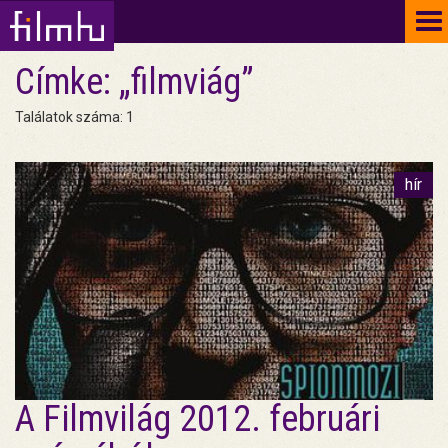
To
na
Címke: „filmviág”
Találatok száma: 1
hír
A Filmvilág 2012. februári