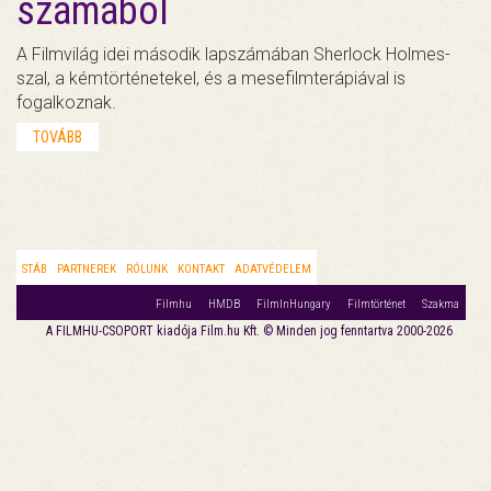
számából
A Filmvilág idei második lapszámában Sherlock Holmes-
szal, a kémtörténetekel, és a mesefilmterápiával is
fogalkoznak.
TOVÁBB
STÁB
PARTNEREK
RÓLUNK
KONTAKT
ADATVÉDELEM
Filmhu
HMDB
FilmInHungary
Filmtörténet
Szakma
A FILMHU-CSOPORT kiadója Film.hu Kft. © Minden jog fenntartva 2000-2026