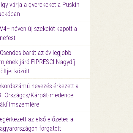
lgy várja a gyerekeket a Puskin
uckóban
V4+ néven új szekciót kapott a
nefest
 Csendes barát az év legjobb
lmjének járó FIPRESCI Nagydíj
löltjei között
ekordszámú nevezés érkezett a
3. Országos/Kárpát-medencei
iákfilmszemlére
gérkezett az első előzetes a
agyarországon forgatott