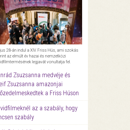
us 28-án indul a XIV. Friss Hús, ami szokás
rint az elmúlt év hazai és nemzetközi
idfilmtermésének legjavát vonultatja fel.
nrád Zsuzsanna medvéje és
eif Zsuzsanna amazonjai
őzedelmeskedtek a Friss Húson
vidfilmeknél az a szabály, hogy
ncsen szabály