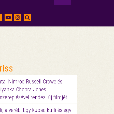
riss
ntal Nimród Russell Crowe és
riyanka Chopra Jones
szereplésével rendezi új filmjét
li, a veréb, Egy kupac kufli és egy