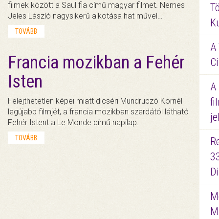
filmek között a Saul fia című magyar filmet. Nemes
Tö
Jeles László nagysikerű alkotása hat művel…
K
TOVÁBB
A 
Francia mozikban a Fehér
Ci
Isten
A
fi
Felejthetetlen képei miatt dicséri Mundruczó Kornél
legújabb filmjét, a francia mozikban szerdától látható
je
Fehér Istent a Le Monde című napilap.
TOVÁBB
R
3
D
Me
M