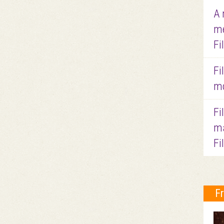
A 
me
Fi
Fi
mo
Fi
ma
Fi
F