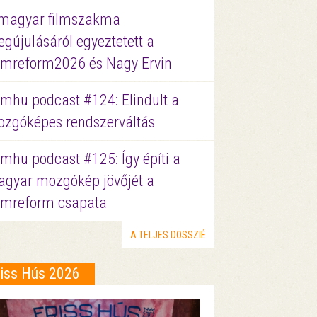
magyar filmszakma
gújulásáról egyeztetett a
lmreform2026 és Nagy Ervin
lmhu podcast #124: Elindult a
zgóképes rendszerváltás
lmhu podcast #125: Így építi a
gyar mozgókép jövőjét a
lmreform csapata
A TELJES DOSSZIÉ
riss Hús 2026