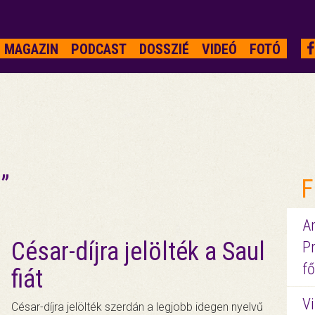
MAGAZIN
PODCAST
DOSSZIÉ
VIDEÓ
FOTÓ
”
F
A
César-díjra jelölték a Saul
P
fő
fiát
Vi
César-díjra jelölték szerdán a legjobb idegen nyelvű