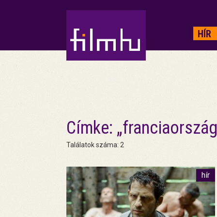
HIRDETÉS
HÍR
Címke: „franciaország
Találatok száma: 2
hír