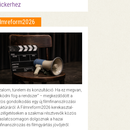
ickerhez
ilmreform2026
zalom, türelem és konzultáció. Ha ez megvan,
ödni fog a rendszer” – megkezdődött a
ös gondolkodás egy új filmfinanszírozási
uktúráról. A Filmreform2026 kerekasztal-
zélgetéseken a szakmai résztvevők közös
vaslatcsomagon dolgoznak a hazai
mfinanszírozás és filmgyártás jövőjéről.