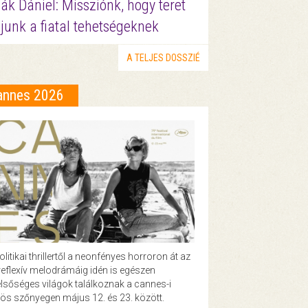
ák Dániel: Missziónk, hogy teret
junk a fiatal tehetségeknek
A TELJES DOSSZIÉ
annes 2026
olitikai thrillertől a neonfényes horroron át az
eflexív melodrámáig idén is egészen
lsőséges világok találkoznak a cannes-i
ös szőnyegen május 12. és 23. között.