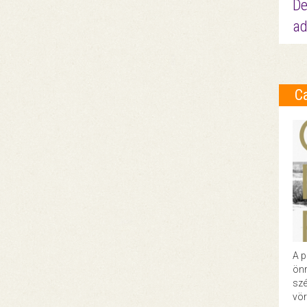
De
ad
C
A p
önr
szé
vör