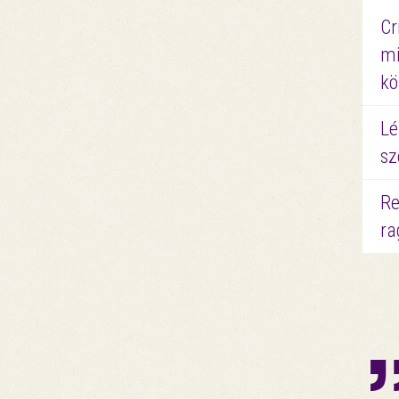
Cr
mi
kö
Lé
sz
Re
ra