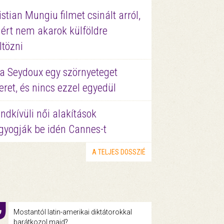
istian Mungiu filmet csinált arról,
ért nem akarok külföldre
ltözni
a Seydoux egy szörnyeteget
eret, és nincs ezzel egyedül
ndkívüli női alakítások
gyogják be idén Cannes-t
A TELJES DOSSZIÉ
Mostantól latin-amerikai diktátorokkal
barátkozol majd?