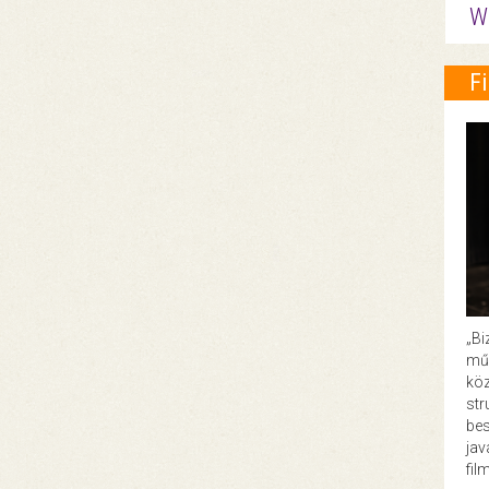
W
F
„Bi
műk
köz
str
bes
ja
fil