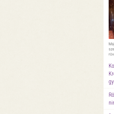
Máj
sze
röv
Ko
Kr
gy
Rö
ni