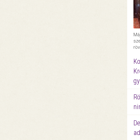
Máj
sze
röv
Ko
Kr
gy
Rö
ni
De
ad