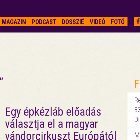
MAGAZIN
PODCAST
DOSSZIÉ
VIDEÓ
FOTÓ
”
F
R
Egy épkézláb előadás
3
D
választja el a magyar
vándorcirkuszt Európától
Me