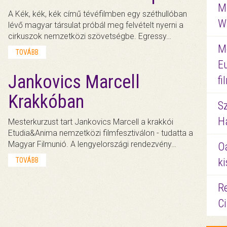
M
A Kék, kék, kék című tévéfilmben egy széthullóban
W
lévő magyar társulat próbál meg felvételt nyerni a
cirkuszok nemzetközi szövetségbe. Egressy…
M
TOVÁBB
E
Jankovics Marcell
f
Krakkóban
S
Ha
Mesterkurzust tart Jankovics Marcell a krakkói
Etudia&Anima nemzetközi filmfesztiválon - tudatta a
Magyar Filmunió. A lengyelországi rendezvény…
O
TOVÁBB
ki
Re
C