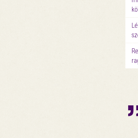
kö
Lé
sz
Re
ra