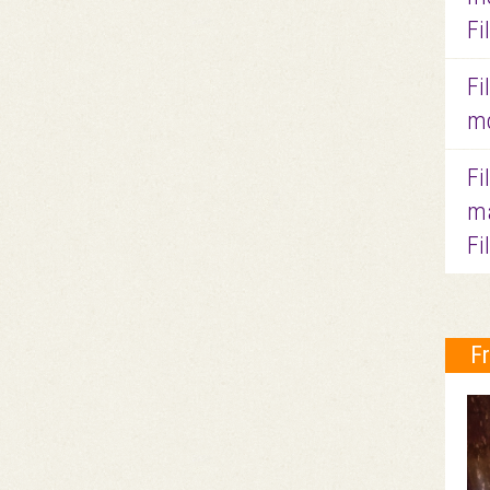
Fi
Fi
mo
Fi
ma
Fi
F