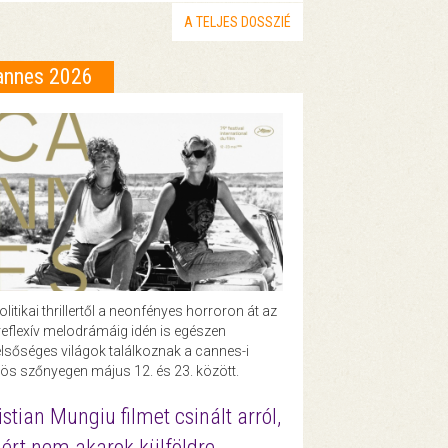
A TELJES DOSSZIÉ
annes 2026
olitikai thrillertől a neonfényes horroron át az
eflexív melodrámáig idén is egészen
lsőséges világok találkoznak a cannes-i
ös szőnyegen május 12. és 23. között.
istian Mungiu filmet csinált arról,
ért nem akarok külföldre