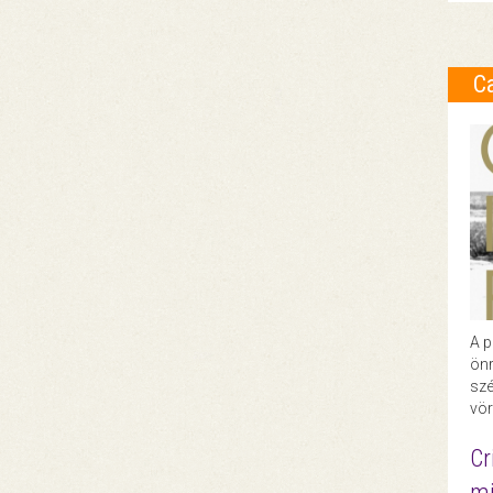
C
A p
önr
szé
vör
Cr
mi