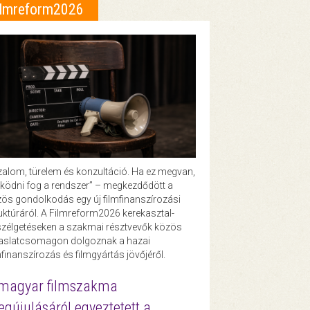
ilmreform2026
zalom, türelem és konzultáció. Ha ez megvan,
ödni fog a rendszer” – megkezdődött a
ös gondolkodás egy új filmfinanszírozási
uktúráról. A Filmreform2026 kerekasztal-
zélgetéseken a szakmai résztvevők közös
vaslatcsomagon dolgoznak a hazai
mfinanszírozás és filmgyártás jövőjéről.
magyar filmszakma
gújulásáról egyeztetett a