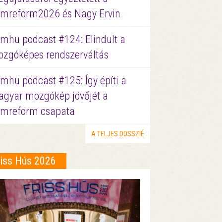
lmreform2026 és Nagy Ervin
lmhu podcast #124: Elindult a
zgóképes rendszerváltás
lmhu podcast #125: Így építi a
gyar mozgókép jövőjét a
lmreform csapata
A TELJES DOSSZIÉ
riss Hús 2026