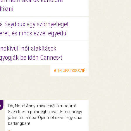
ltözni
a Seydoux egy szörnyeteget
eret, és nincs ezzel egyedül
ndkívüli női alakítások
gyogják be idén Cannes-t
A TELJES DOSSZIÉ
Oh, Nora! Annyi mindenről álmodom!
Szeretnék repülni léghajóval. Elmenni egy
jó kis mulatóba. Ópiumot szívni egy kínai
barlangban!