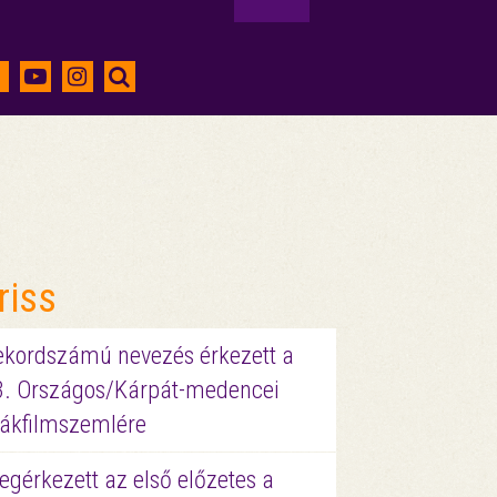
riss
ekordszámú nevezés érkezett a
3. Országos/Kárpát-medencei
iákfilmszemlére
gérkezett az első előzetes a