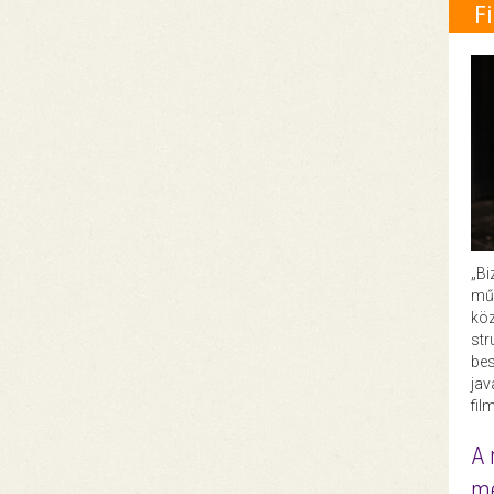
F
„Bi
műk
köz
str
bes
ja
fil
A 
me