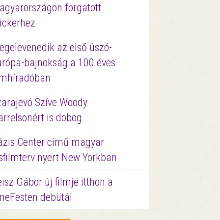
agyarországon forgatott
ickerhez
egelevenedik az első úszó-
urópa-bajnokság a 100 éves
ilmhíradóban
zarajevó Szíve Woody
rrelsonért is dobog
ázis Center című magyar
sfilmterv nyert New Yorkban
isz Gábor új filmje itthon a
ineFesten debütál