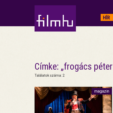
HIRDETÉS
HÍR
Címke: „frogács péter
Találatok száma: 2
magazin