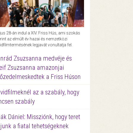
us 28-án indul a XIV. Friss Hús, ami szokás
rint az elmúlt év hazai és nemzetközi
idfilmtermésének legjavát vonultatja fel.
nrád Zsuzsanna medvéje és
eif Zsuzsanna amazonjai
őzedelmeskedtek a Friss Húson
vidfilmeknél az a szabály, hogy
ncsen szabály
ák Dániel: Missziónk, hogy teret
junk a fiatal tehetségeknek