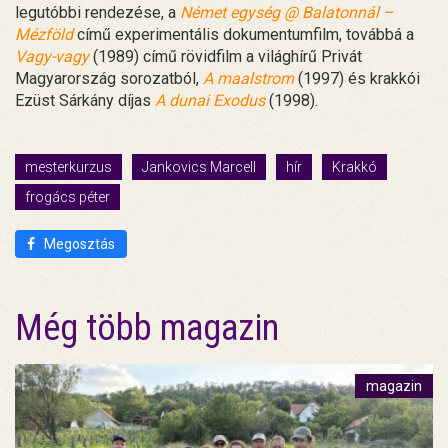
legutóbbi rendezése, a
Német egység @ Balatonnál –
Mézföld
című experimentális dokumentumfilm, továbbá a
Vagy-vagy
(1989) című rövidfilm a világhírű Privát
Magyarország sorozatból,
A maalstrom
(1997) és krakkói
Ezüst Sárkány díjas
A dunai Exodus
(1998).
mesterkurzus
Jankovics Marcell
hír
Krakkó
frogács péter
Megosztás
Még több magazin
magazin