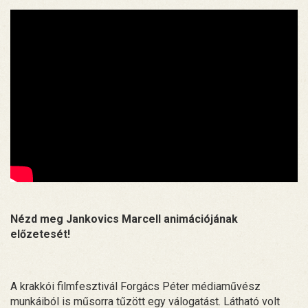
Nézd meg Jankovics Marcell animációjának
előzetesét!
A krakkói filmfesztivál Forgács Péter médiaművész
munkáiból is műsorra tűzött egy válogatást. Látható volt