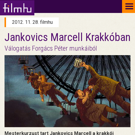
To
na
2012. 11. 28. filmhu
Jankovics Marcell Krakkóban
Válogatás Forgács Péter munkáiból
Mesterkurzust tart Jankovics Marcell a krakkói