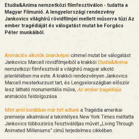
Etudia&Anima nemzetközi filmfesztiválon - tudatta a
Magyar Filmunió. A lengyelországi rendezvény
Jankovics világhírű rövidfilmjei mellett műsorra tűzi Az
ember tragédiáját és válogatást mutat be Forgács
Péter munkáiból.
Animációs alkotók önarcképei
címmel mutat be válogatást
Jankovics Marcell rövidfilmjeiből a krakkói
Etudia&Anima
nemzetközi filmfesztivál a világhírű magyar alkotó
jelenlétében ma este. A krakkói rendezvényen Jankovics
Marcell mesterkurzust tart, és Lengyelországban először
lesz látható monumentális műve,
Az ember tragédiája
animációs feldolgozása.
Mint arról korábban már hírt adtunk
a Tragédia amerikai
premierje alkalmával a tekintélyes New York Times méltatta
Jankovics többszörös fesztiváldíjas művét „Living Through
Animated Milleniums” című terjedelmes cikkében.