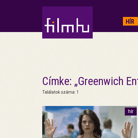
HIRDETÉS
HÍR
Címke: „Greenwich En
Találatok száma: 1
hír