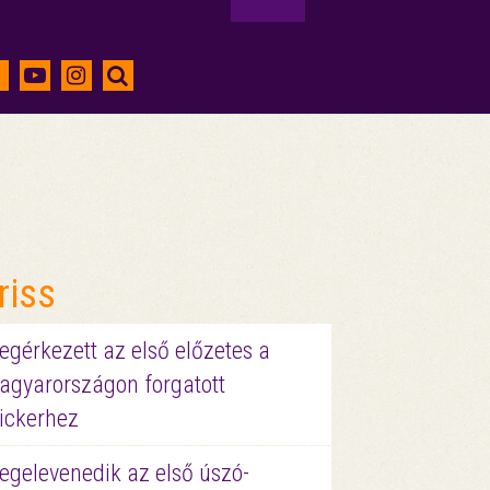
riss
gérkezett az első előzetes a
agyarországon forgatott
ickerhez
egelevenedik az első úszó-