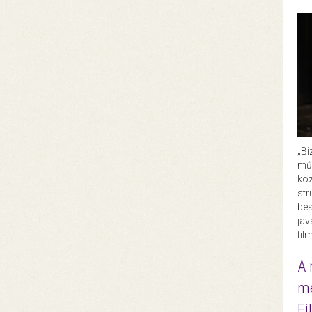
„Bi
műk
köz
str
bes
ja
fil
A 
me
Fi