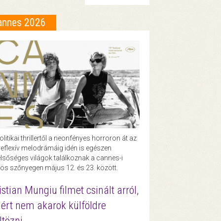
annes 2026
olitikai thrillertől a neonfényes horroron át az
eflexív melodrámáig idén is egészen
lsőséges világok találkoznak a cannes-i
ös szőnyegen május 12. és 23. között.
istian Mungiu filmet csinált arról,
ért nem akarok külföldre
ltözni