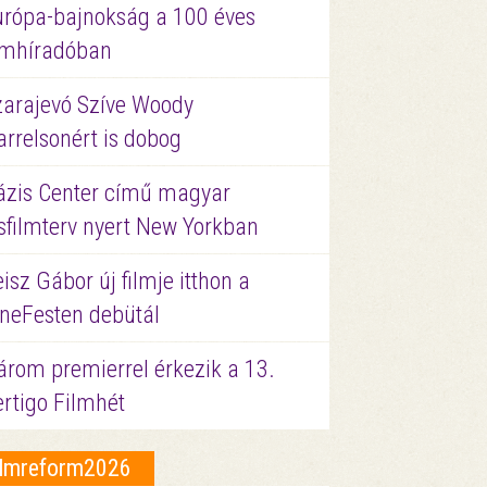
urópa-bajnokság a 100 éves
ilmhíradóban
zarajevó Szíve Woody
rrelsonért is dobog
ázis Center című magyar
sfilmterv nyert New Yorkban
isz Gábor új filmje itthon a
ineFesten debütál
árom premierrel érkezik a 13.
ertigo Filmhét
ilmreform2026