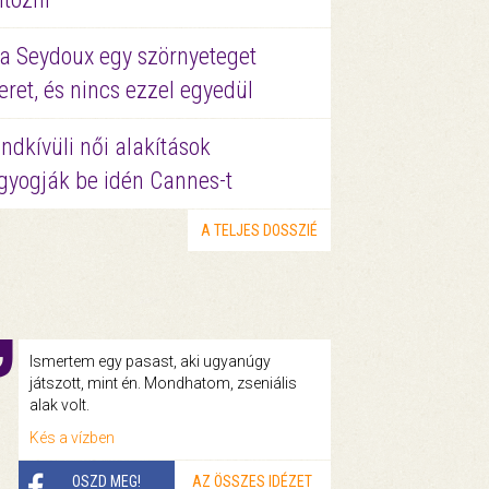
a Seydoux egy szörnyeteget
eret, és nincs ezzel egyedül
ndkívüli női alakítások
gyogják be idén Cannes-t
A TELJES DOSSZIÉ
Ismertem egy pasast, aki ugyanúgy
játszott, mint én. Mondhatom, zseniális
alak volt.
Kés a vízben
OSZD MEG!
AZ ÖSSZES IDÉZET