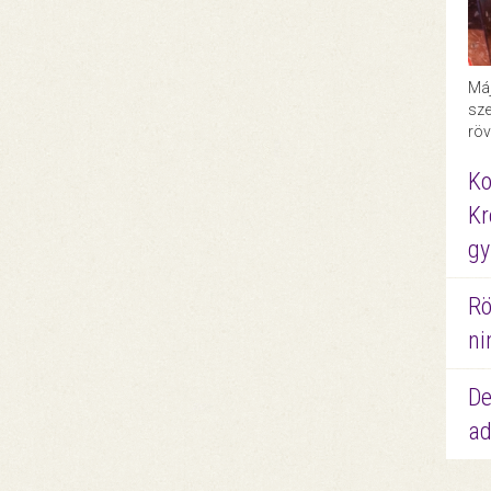
Máj
sze
röv
Ko
Kr
gy
Rö
ni
De
ad