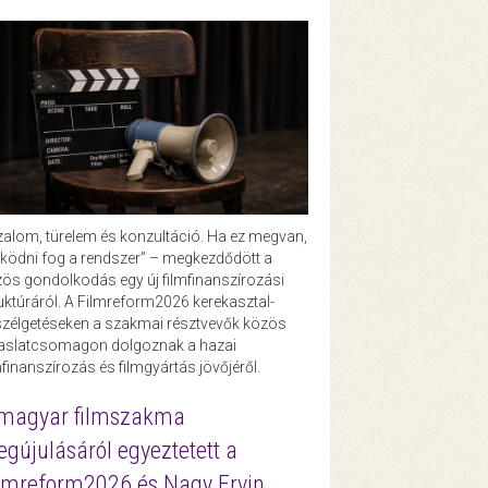
zalom, türelem és konzultáció. Ha ez megvan,
ödni fog a rendszer” – megkezdődött a
ös gondolkodás egy új filmfinanszírozási
uktúráról. A Filmreform2026 kerekasztal-
zélgetéseken a szakmai résztvevők közös
vaslatcsomagon dolgoznak a hazai
mfinanszírozás és filmgyártás jövőjéről.
magyar filmszakma
gújulásáról egyeztetett a
lmreform2026 és Nagy Ervin