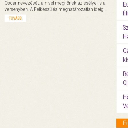
Oscar-nevezését, amivel megnőnek az esélyei is a
E
versenyben. A Felkészülés meghatározatlan ideig…
f
TOVÁBB
S
Ha
O
ki
Re
C
H
V
F