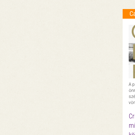
C
A p
önr
szé
vör
Cr
mi
kö