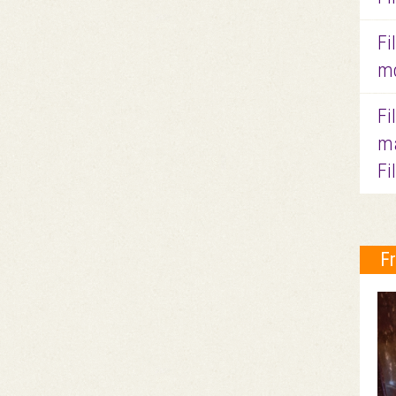
Fi
mo
Fi
ma
Fi
F