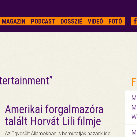
MAGAZIN
PODCAST
DOSSZIÉ
VIDEÓ
FOTÓ
tertainment”
F
Me
Amerikai forgalmazóra
M
W
talált Horvát Lili filmje
M
Az Egyesült Államokban is bemutatják hazánk idei