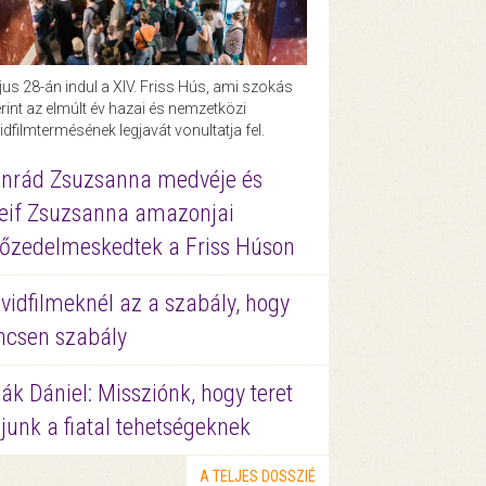
us 28-án indul a XIV. Friss Hús, ami szokás
rint az elmúlt év hazai és nemzetközi
idfilmtermésének legjavát vonultatja fel.
nrád Zsuzsanna medvéje és
eif Zsuzsanna amazonjai
őzedelmeskedtek a Friss Húson
vidfilmeknél az a szabály, hogy
ncsen szabály
ák Dániel: Missziónk, hogy teret
junk a fiatal tehetségeknek
A TELJES DOSSZIÉ