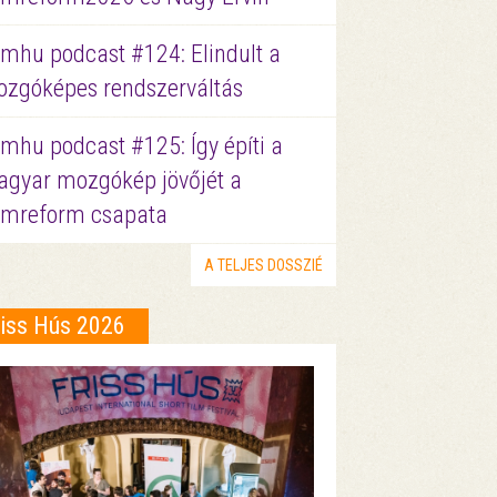
lmhu podcast #124: Elindult a
zgóképes rendszerváltás
lmhu podcast #125: Így építi a
gyar mozgókép jövőjét a
lmreform csapata
A TELJES DOSSZIÉ
riss Hús 2026