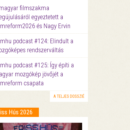
magyar filmszakma
gújulásáról egyeztetett a
lmreform2026 és Nagy Ervin
lmhu podcast #124: Elindult a
zgóképes rendszerváltás
lmhu podcast #125: Így építi a
gyar mozgókép jövőjét a
lmreform csapata
A TELJES DOSSZIÉ
riss Hús 2026