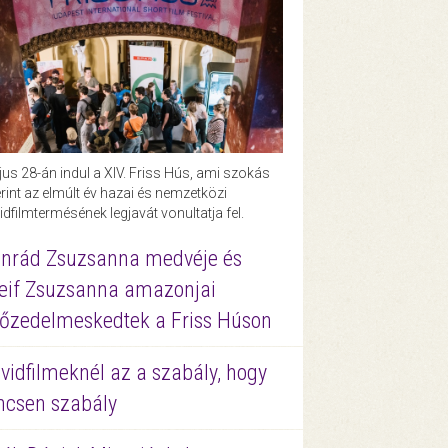
us 28-án indul a XIV. Friss Hús, ami szokás
rint az elmúlt év hazai és nemzetközi
idfilmtermésének legjavát vonultatja fel.
nrád Zsuzsanna medvéje és
eif Zsuzsanna amazonjai
őzedelmeskedtek a Friss Húson
vidfilmeknél az a szabály, hogy
ncsen szabály