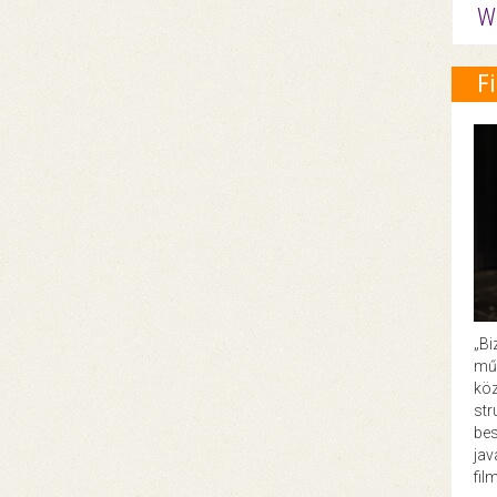
W
F
„Bi
műk
köz
str
bes
ja
fil