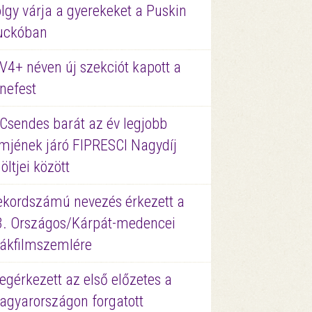
lgy várja a gyerekeket a Puskin
uckóban
V4+ néven új szekciót kapott a
nefest
 Csendes barát az év legjobb
lmjének járó FIPRESCI Nagydíj
löltjei között
ekordszámú nevezés érkezett a
3. Országos/Kárpát-medencei
iákfilmszemlére
gérkezett az első előzetes a
agyarországon forgatott