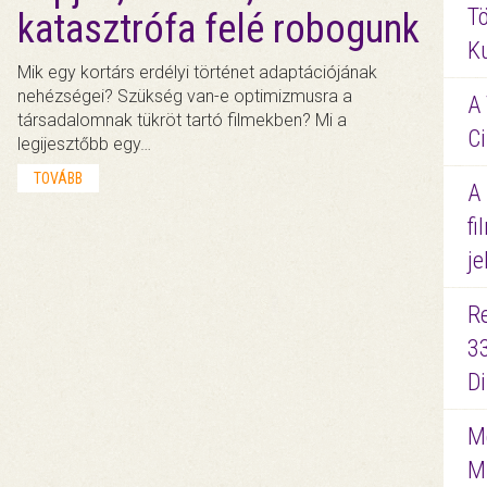
Tö
katasztrófa felé robogunk
K
Mik egy kortárs erdélyi történet adaptációjának
nehézségei? Szükség van-e optimizmusra a
A 
társadalomnak tükröt tartó filmekben? Mi a
Ci
legijesztőbb egy…
TOVÁBB
A
fi
je
R
3
D
Me
M