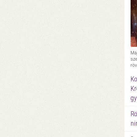
Máj
sze
röv
Ko
Kr
gy
Rö
ni