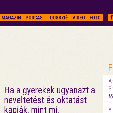
MAGAZIN
PODCAST
DOSSZIÉ
VIDEÓ
FOTÓ
F
A
Ha a gyerekek ugyanazt a
P
fő
neveltetést és oktatást
kapják, mint mi,
Vi