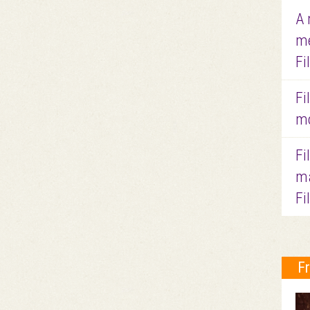
A 
me
Fi
Fi
mo
Fi
ma
Fi
F