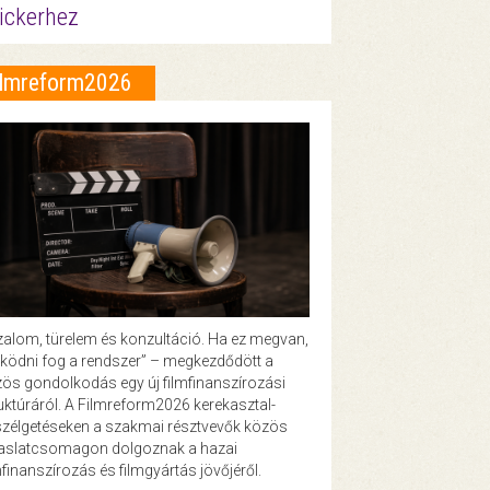
ickerhez
ilmreform2026
zalom, türelem és konzultáció. Ha ez megvan,
ödni fog a rendszer” – megkezdődött a
ös gondolkodás egy új filmfinanszírozási
uktúráról. A Filmreform2026 kerekasztal-
zélgetéseken a szakmai résztvevők közös
vaslatcsomagon dolgoznak a hazai
mfinanszírozás és filmgyártás jövőjéről.