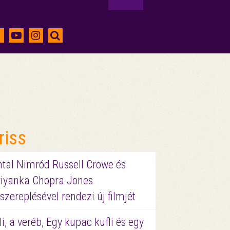
riss
ntal Nimród Russell Crowe és
riyanka Chopra Jones
szereplésével rendezi új filmjét
li, a veréb, Egy kupac kufli és egy