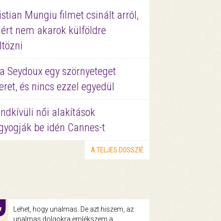
istian Mungiu filmet csinált arról,
ért nem akarok külföldre
ltözni
a Seydoux egy szörnyeteget
eret, és nincs ezzel egyedül
ndkívüli női alakítások
gyogják be idén Cannes-t
A TELJES DOSSZIÉ
Lehet, hogy unalmas. De azt hiszem, az
unalmas dolgokra emlékszem a