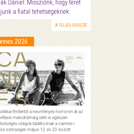
ák Dániel: Missziónk, hogy teret
junk a fiatal tehetségeknek
A TELJES DOSSZIÉ
annes 2026
olitikai thrillertől a neonfényes horroron át az
eflexív melodrámáig idén is egészen
lsőséges világok találkoznak a cannes-i
ös szőnyegen május 12. és 23. között.