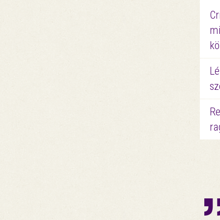
Cr
mi
kö
Lé
sz
Re
ra