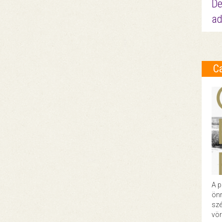
De
ad
C
A p
önr
szé
vör