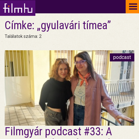
To
na
Címke: „gyulavári tímea”
Találatok száma: 2
podcast
Filmgyár podcast #33: A