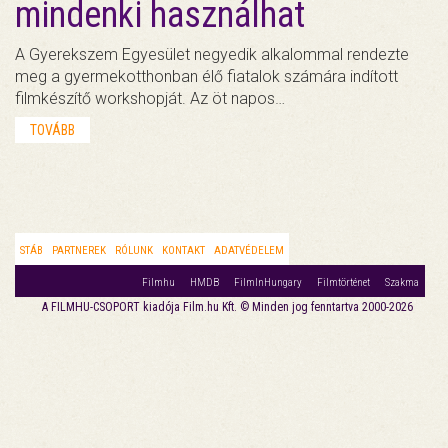
mindenki használhat
A Gyerekszem Egyesület negyedik alkalommal rendezte
meg a gyermekotthonban élő fiatalok számára indított
filmkészítő workshopját. Az öt napos…
TOVÁBB
STÁB
PARTNEREK
RÓLUNK
KONTAKT
ADATVÉDELEM
Filmhu
HMDB
FilmInHungary
Filmtörténet
Szakma
A FILMHU-CSOPORT kiadója Film.hu Kft. © Minden jog fenntartva 2000-2026