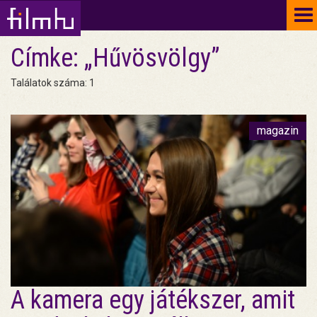
To
na
Címke: „Hűvösvölgy”
Találatok száma: 1
magazin
A kamera egy játékszer, amit