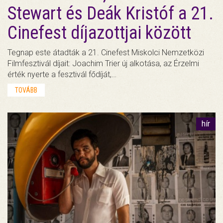
Stewart és Deák Kristóf a 21.
Cinefest díjazottjai között
Tegnap este átadták a 21. Cinefest Miskolci Nemzetközi
Filmfesztivál díjait: Joachim Trier új alkotása, az Érzelmi
érték nyerte a fesztivál fődíját,…
TOVÁBB
hír