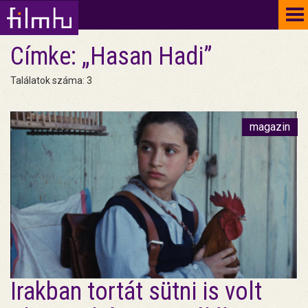
To
na
Címke: „Hasan Hadi”
Találatok száma: 3
magazin
Irakban tortát sütni is volt