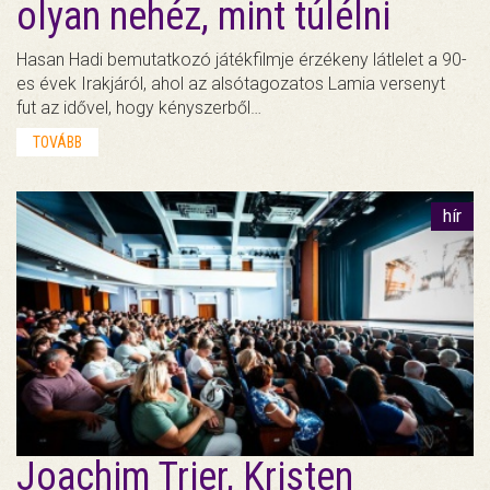
olyan nehéz, mint túlélni
Hasan Hadi bemutatkozó játékfilmje érzékeny látlelet a 90-
es évek Irakjáról, ahol az alsótagozatos Lamia versenyt
fut az idővel, hogy kényszerből…
TOVÁBB
hír
Joachim Trier, Kristen