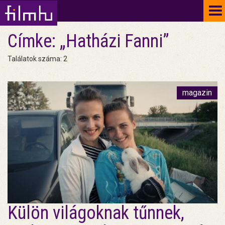
To
na
Címke: „Hatházi Fanni”
Találatok száma: 2
magazin
Külön világoknak tűnnek,