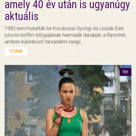
amely 40 év után is ugyanúgy
aktuális
1982-ben mutatták be Kovásznai György és Lisziák Elek
szocio-kisfilm trilógiájának harmadik darabját, a Riportrét,
amiben különböző társadalmi rangú…
TOVÁBB
hír