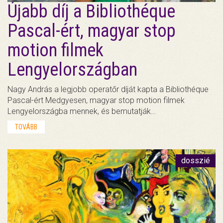
Újabb díj a Bibliothéque
Pascal-ért, magyar stop
motion filmek
Lengyelországban
Nagy András a legjobb operatőr díját kapta a Bibliothéque
Pascal-ért Medgyesen, magyar stop motion filmek
Lengyelországba mennek, és bemutatják…
TOVÁBB
dosszié