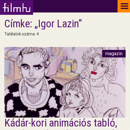
To
na
Címke: „Igor Lazin”
Találatok száma: 4
magazin
Kádár-kori animációs tabló,