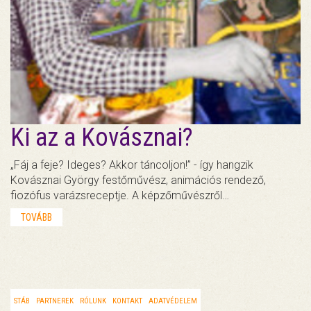
Ki az a Kovásznai?
„Fáj a feje? Ideges? Akkor táncoljon!” - így hangzik
Kovásznai György festőművész, animációs rendező,
fiozófus varázsreceptje. A képzőművészről…
TOVÁBB
STÁB
PARTNEREK
RÓLUNK
KONTAKT
ADATVÉDELEM