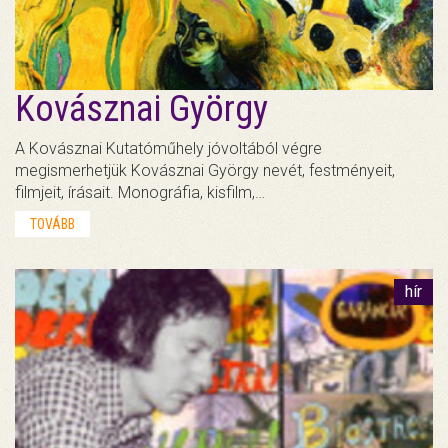
Kovásznai György
A Kovásznai Kutatóműhely jóvoltából végre
megismerhetjük Kovásznai György nevét, festményeit,
filmjeit, írásait. Monográfia, kisfilm,…
TOVÁBB
hír