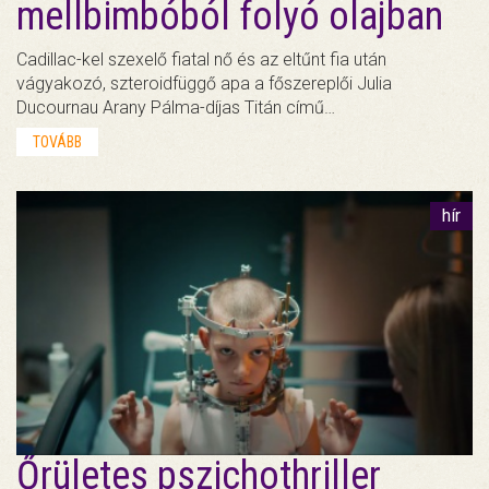
mellbimbóból folyó olajban
Cadillac-kel szexelő fiatal nő és az eltűnt fia után
vágyakozó, szteroidfüggő apa a főszereplői Julia
Ducournau Arany Pálma-díjas Titán című…
TOVÁBB
hír
Őrületes pszichothriller