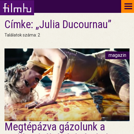
To
na
Címke: „Julia Ducournau”
Találatok száma: 2
magazin
Megtépázva gázolunk a