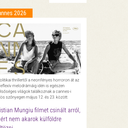
annes 2026
olitikai thrillertől a neonfényes horroron át az
eflexív melodrámáig idén is egészen
lsőséges világok találkoznak a cannes-i
ös szőnyegen május 12. és 23. között.
istian Mungiu filmet csinált arról,
ért nem akarok külföldre
ltözni