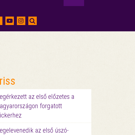
riss
gérkezett az első előzetes a
agyarországon forgatott
ickerhez
egelevenedik az első úszó-