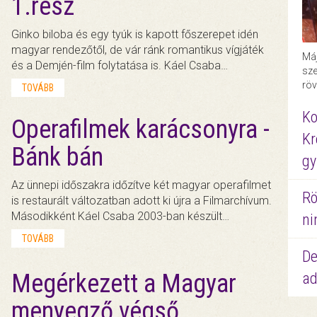
1.rész
Ginko biloba és egy tyúk is kapott főszerepet idén
magyar rendezőtől, de vár ránk romantikus vígjáték
Máj
és a Demjén-film folytatása is. Káel Csaba…
sze
röv
TOVÁBB
Ko
Operafilmek karácsonyra -
Kr
Bánk bán
gy
Az ünnepi időszakra időzítve két magyar operafilmet
Rö
is restaurált változatban adott ki újra a Filmarchívum.
Másodikként Káel Csaba 2003-ban készült…
ni
TOVÁBB
De
Megérkezett a Magyar
ad
menyegző végső