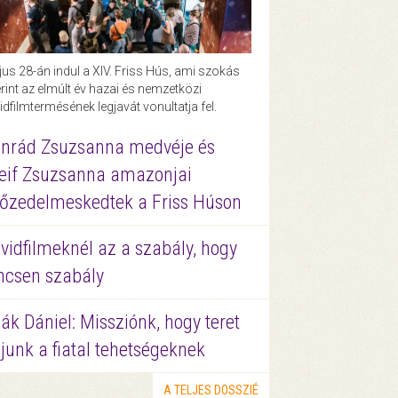
us 28-án indul a XIV. Friss Hús, ami szokás
rint az elmúlt év hazai és nemzetközi
idfilmtermésének legjavát vonultatja fel.
nrád Zsuzsanna medvéje és
eif Zsuzsanna amazonjai
őzedelmeskedtek a Friss Húson
vidfilmeknél az a szabály, hogy
ncsen szabály
ák Dániel: Missziónk, hogy teret
junk a fiatal tehetségeknek
A TELJES DOSSZIÉ