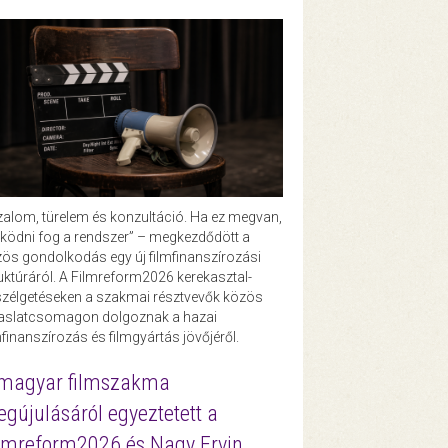
zalom, türelem és konzultáció. Ha ez megvan,
ödni fog a rendszer” – megkezdődött a
ös gondolkodás egy új filmfinanszírozási
uktúráról. A Filmreform2026 kerekasztal-
zélgetéseken a szakmai résztvevők közös
vaslatcsomagon dolgoznak a hazai
mfinanszírozás és filmgyártás jövőjéről.
magyar filmszakma
gújulásáról egyeztetett a
lmreform2026 és Nagy Ervin