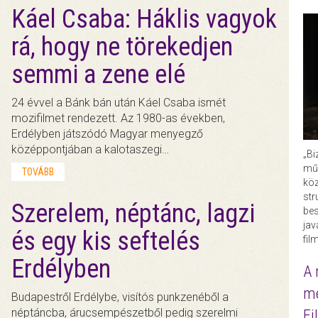
Káel Csaba: Háklis vagyok
rá, hogy ne törekedjen
semmi a zene elé
24 évvel a Bánk bán után Káel Csaba ismét
mozifilmet rendezett. Az 1980-as években,
Erdélyben játszódó Magyar menyegző
középpontjában a kalotaszegi…
„Bi
műk
TOVÁBB
köz
str
Szerelem, néptánc, lagzi
bes
ja
és egy kis seftelés
fil
Erdélyben
A 
me
Budapestről Erdélybe, visítós punkzenéből a
néptáncba, árucsempészetből pedig szerelmi
Fi