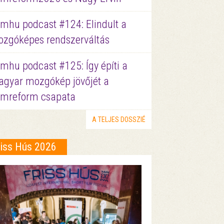
lmhu podcast #124: Elindult a
zgóképes rendszerváltás
lmhu podcast #125: Így építi a
gyar mozgókép jövőjét a
lmreform csapata
A TELJES DOSSZIÉ
riss Hús 2026