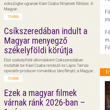
sokszögbe ugranak Káel Csaba filmjének főhősei. A
Magyar…
Fi
TOVÁBB
mo
Csíkszeredában indult a
Fi
Magyar menyegző
ma
Fi
székelyföldi körútja
Első székelyföldi állomásként Csíkszeredában
mutatták be Káel Csaba rendező és Lajos Tamás
operatőr-producer romantikus táncfilmjét, a Magyar…
F
TOVÁBB
Ezek a magyar filmek
várnak ránk 2026-ban –