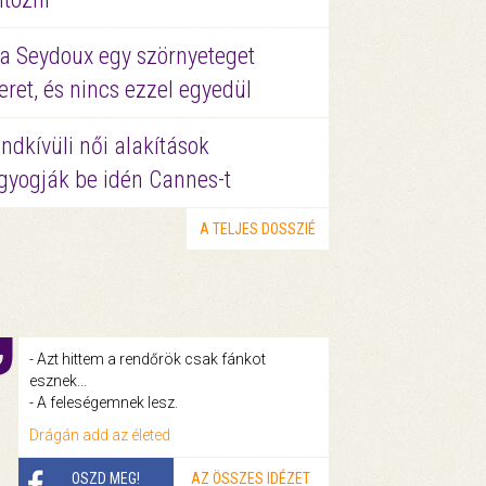
a Seydoux egy szörnyeteget
eret, és nincs ezzel egyedül
ndkívüli női alakítások
gyogják be idén Cannes-t
A TELJES DOSSZIÉ
- Azt hittem a rendőrök csak fánkot
esznek...
- A feleségemnek lesz.
Drágán add az életed
OSZD MEG!
AZ ÖSSZES IDÉZET