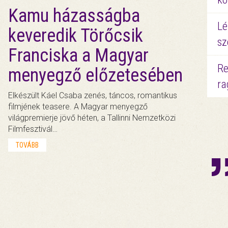
Kamu házasságba
Lé
keveredik Törőcsik
sz
Franciska a Magyar
Re
menyegző előzetesében
ra
Elkészült Káel Csaba zenés, táncos, romantikus
filmjének teasere. A Magyar menyegző
világpremierje jövő héten, a Tallinni Nemzetközi
Filmfesztivál…
TOVÁBB