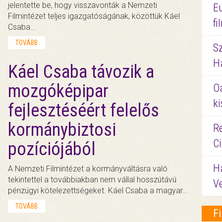
jelentette be, hogy visszavonták a Nemzeti
E
Filmintézet teljes igazgatóságának, közöttük Káel
f
Csaba…
TOVÁBB
S
Ha
Káel Csaba távozik a
mozgóképipar
O
ki
fejlesztéséért felelős
kormánybiztosi
Re
C
pozíciójából
H
A Nemzeti Filmintézet a kormányváltásra való
tekintettel a továbbiakban nem vállal hosszútávú
V
pénzügyi kötelezettségeket. Káel Csaba a magyar…
TOVÁBB
F