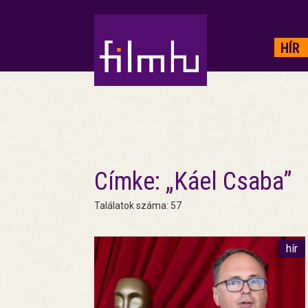
HIRDETÉS
HÍR
Címke: „Káel Csaba”
Találatok száma: 57
hír