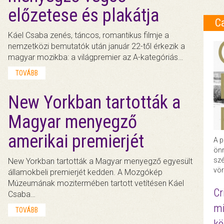
előzetese és plakátja
C
Káel Csaba zenés, táncos, romantikus filmje a
nemzetközi bemutatók után január 22-től érkezik a
magyar mozikba: a világpremier az A-kategóriás…
TOVÁBB
New Yorkban tartották a
Magyar menyegző
amerikai premierjét
A p
önr
szé
New Yorkban tartották a Magyar menyegző egyesült
vör
államokbeli premierjét kedden. A Mozgókép
Múzeumának mozitermében tartott vetítésen Káel
Cr
Csaba…
mi
TOVÁBB
kö