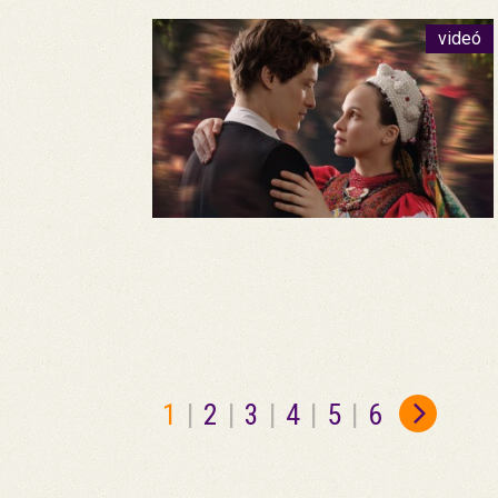
videó
1
|
2
|
3
|
4
|
5
|
6