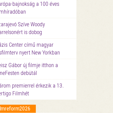
urópa-bajnokság a 100 éves
ilmhíradóban
zarajevó Szíve Woody
rrelsonért is dobog
ázis Center című magyar
sfilmterv nyert New Yorkban
isz Gábor új filmje itthon a
ineFesten debütál
árom premierrel érkezik a 13.
ertigo Filmhét
ilmreform2026