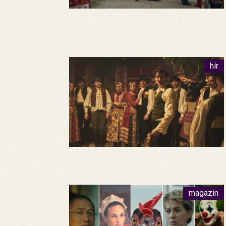
hír
magazin