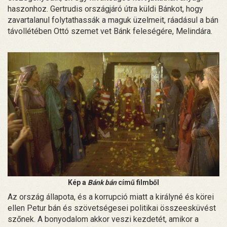
haszonhoz. Gertrudis országjáró útra küldi Bánkot, hogy
zavartalanul folytathassák a maguk üzelmeit, ráadásul a bán
távollétében Ottó szemet vet Bánk feleségére, Melindára.
Kép a
Bánk bán
című filmből
Az ország állapota, és a korrupció miatt a királyné és körei
ellen Petur bán és szövetségesei politikai összeesküvést
szőnek. A bonyodalom akkor veszi kezdetét, amikor a