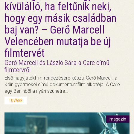
kívülálló, ha feltűnik neki,
hogy egy másik családban
baj van? – Gerő Marcell
Velencében mutatja be új
filmtervét
Gerő Marcell és László Sára a Care című
filmtervről
Első nagyjátékfilm-rendezésére készül Gerő Marcell, a
Káin gyermekei című dokumentumfilm alkotója. A Care
egy Berlinből a nyári szünetre…
TOVÁBB
magazin