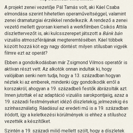
A projekt zenei vezetője Pál Tamás volt, aki Káel Csaba
elmondása szerint hihetetlen operaműveltséggel, valamint
zenei dramaturgiai érzékkel rendelkezik. A rendező a zenei
vezető mellett gyorsan kiemeli a werkfilmben Csikós Attila
díszlettervezőt is, aki kulcsszerepet játszott a
Bánk bán
vizuális atmoszférájának megteremtésében. Káel többek
között hozzá köt egy nagy döntést: milyen stílusban vigyék
filmre ezt az operát?
Ebben a gondolkodásban már Zsigmond Vilmos operatőr is
aktívan részt vett. Az alkotók onnan indultak ki, hogy
valójában senki nem tudja, hogy a 13. században hogyan
néztek ki az emberek, mindenki úgy gondolkodik erről a
korszakról, ahogyan a 19. századbeli festők ábrázolták azt.
Innen jutottak el az adaptáció vizuális sarokpontjaiig, azaz a
19. századi festményeket idéző díszletekig, jelmezekig és
színhasználatig. Ráadásul az eredeti mű is a 19. században
íródott, így a keletkezési körülmények is ehhez a stílushoz
vezették a készítőket.
Szintén a 19. századi miliő mellett szólt, hogy a díszletek