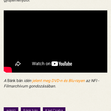
gyűjteményből.
A
Bánk bán
idén
jelent meg DVD-n és Blu-rayen
az NFI -
Filmarchívum gondozásában.
ajánló
Bánk bán
Káel Csaba