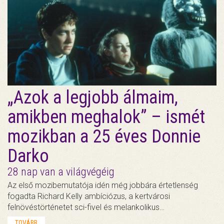
„Azok a legjobb álmaim,
amikben meghalok” – ismét
mozikban a 25 éves Donnie
Darko
28 nap van a világvégéig
Az első mozibemutatója idén még jobbára értetlenség
fogadta Richard Kelly ambíciózus, a kertvárosi
felnövéstörténetet sci-fivel és melankolikus…
TOVÁBB