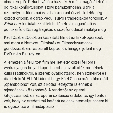
címszereplő, Petur hívására hazatér. A mű a magánéleti és
politikai konfliktusokat szövi párhuzamosan, Bánk a
személyes dilemmái és a hazája iránt érzett felelősség
között őrlődik, a darab végül súlyos tragédiákba torkollik. A
Bánk bán
fordulatokkal teli története a magánéleti és
politikai felelősség tragikus összefonódását mutatja meg.
Káel Csaba 2002-ben készített filmet az Erkel-operából,
ami most a Nemzeti Filmintézet Filmarchívumának
gondozásában, restaurált képpel és hanggal jelent meg
DVD-n és Blu-ray-en.
A lemezen a felújított film mellett egy közel fél órás
werkanyag is helyet kapott, amiben az alkotók mesélnek
kulisszatitkokról, a szereplőválogatásról, helyszínekről és
díszletekről. Ebből kiderül, hogy Káel Csaba már a film előtt
„operabolond” volt, az alkotás létrejötte is ennek a
rajongásnak köszönhető. A rendezőt az operai
kifejezésmód, és az operai szituáció érdekelte, így fontos
volt, hogy az eredeti mű hatását ne csak átemelje, hanem ki
is egészítse a filmadaptáció.