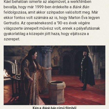
Káel behatóan ismerte az alapművet, a werkfilmben
bevallja, hogy már 1999-ben érdekelte a
Bánk Bán
feldolgozása, amit akkor színpadon valósított meg. Már
ekkor fontos volt számára az is, hogy Marton Éva legyen
Gertrudis. Az operaénekesnő a ‘90-es évek végére
világszerte ünnepelt művész volt, ennek a pályafutásnak
gyakorlatilag a közepén jött haza, hogy eljátssza a
szerepet.
Kép a
Bánk bán
című filmből