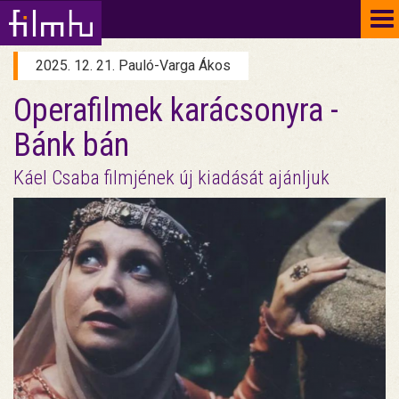
To
na
2025. 12. 21. Pauló-Varga Ákos
Operafilmek karácsonyra -
Bánk bán
Káel Csaba filmjének új kiadását ajánljuk