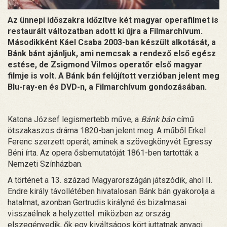
Az ünnepi időszakra időzítve két magyar operafilmet is
restaurált változatban adott ki újra a Filmarchívum.
Másodikként Káel Csaba 2003-ban készült alkotását, a
Bánk bánt ajánljuk, ami nemcsak a rendező első egész
estése, de Zsigmond Vilmos operatőr első magyar
filmje is volt. A Bánk bán felújított verzióban jelent meg
Blu-ray-en és DVD-n, a Filmarchívum gondozásában.
Katona József legismertebb műve, a
Bánk bán
című
ötszakaszos dráma 1820-ban jelent meg. A műből Erkel
Ferenc szerzett operát, aminek a szövegkönyvét Egressy
Béni írta. Az opera ősbemutatóját 1861-ben tartották a
Nemzeti Színházban.
A történet a 13. század Magyarországán játszódik, ahol II.
Endre király távollétében hivatalosan Bánk bán gyakorolja a
hatalmat, azonban Gertrudis királyné és bizalmasai
visszaélnek a helyzettel: miközben az ország
elszegényedik, ők egy kiváltságos kört juttatnak anyagi