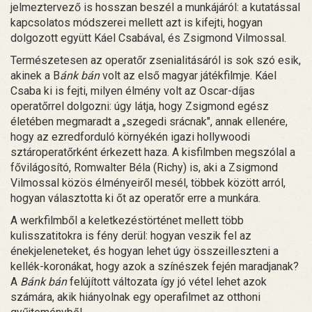
jelmeztervező is hosszan beszél a munkájáról: a kutatással
kapcsolatos módszerei mellett azt is kifejti, hogyan
dolgozott együtt Káel Csabával, és Zsigmond Vilmossal.
Természetesen az operatőr zsenialitásáról is sok szó esik,
akinek a B
ánk bán
volt az első magyar játékfilmje. Káel
Csaba ki is fejti, milyen élmény volt az Oscar-díjas
operatőrrel dolgozni: úgy látja, hogy Zsigmond egész
életében megmaradt a „szegedi srácnak", annak ellenére,
hogy az ezredforduló környékén igazi hollywoodi
sztároperatőrként érkezett haza. A kisfilmben megszólal a
fővilágosító, Romwalter Béla (Richy) is, aki a Zsigmond
Vilmossal közös élményeiről mesél, többek között arról,
hogyan választotta ki őt az operatőr erre a munkára.
A werkfilmből a keletkezéstörténet mellett több
kulisszatitokra is fény derül: hogyan veszik fel az
énekjeleneteket, és hogyan lehet úgy összeilleszteni a
kellék-koronákat, hogy azok a színészek fején maradjanak?
A
Bánk bán
felújított változata így jó vétel lehet azok
számára, akik hiányolnak egy operafilmet az otthoni