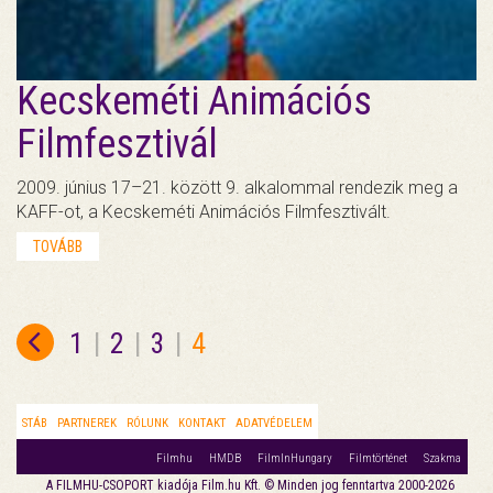
Kecskeméti Animációs
Filmfesztivál
2009. június 17–21. között 9. alkalommal rendezik meg a
KAFF-ot, a Kecskeméti Animációs Filmfesztivált.
TOVÁBB
1
|
2
|
3
|
4
STÁB
PARTNEREK
RÓLUNK
KONTAKT
ADATVÉDELEM
Filmhu
HMDB
FilmInHungary
Filmtörténet
Szakma
A FILMHU-CSOPORT kiadója Film.hu Kft. © Minden jog fenntartva 2000-2026