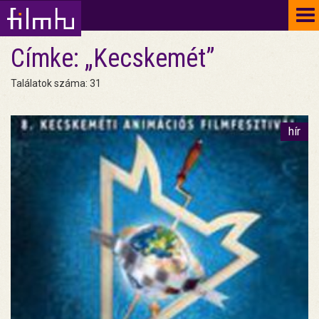
To
na
Címke: „Kecskemét”
Találatok száma: 31
hír