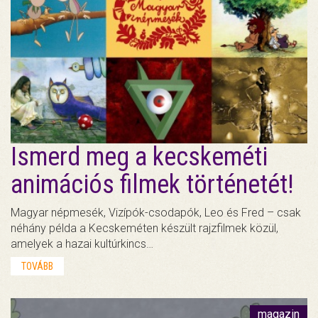
Ismerd meg a kecskeméti
animációs filmek történetét!
Magyar népmesék, Vizípók-csodapók, Leo és Fred – csak
néhány példa a Kecskeméten készült rajzfilmek közül,
amelyek a hazai kultúrkincs…
TOVÁBB
magazin