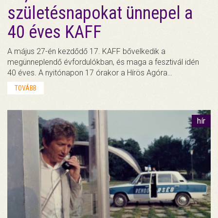
születésnapokat ünnepel a
40 éves KAFF
A május 27-én kezdődő 17. KAFF bővelkedik a
megünneplendő évfordulókban, és maga a fesztivál idén
40 éves. A nyitónapon 17 órakor a Hírös Agóra…
TOVÁBB
hír