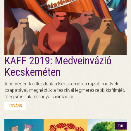
KAFF 2019: Medveinvázió
Kecskeméten
A hétvégén találkoztunk a Kecskeméten rajzolt medvék
csapatával, megnéztük a fesztivál legmerészebb kisfilmjét,
megismertük a magyar animációs…
TOVÁBB
hír