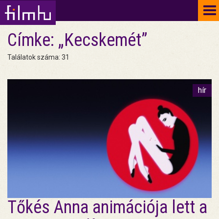
To
na
Címke: „Kecskemét”
Találatok száma: 31
hír
Tőkés Anna animációja lett a