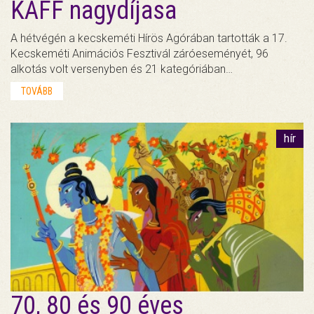
KAFF nagydíjasa
A hétvégén a kecskeméti Hírös Agórában tartották a 17.
Kecskeméti Animációs Fesztivál záróeseményét, 96
alkotás volt versenyben és 21 kategóriában…
TOVÁBB
hír
70, 80 és 90 éves