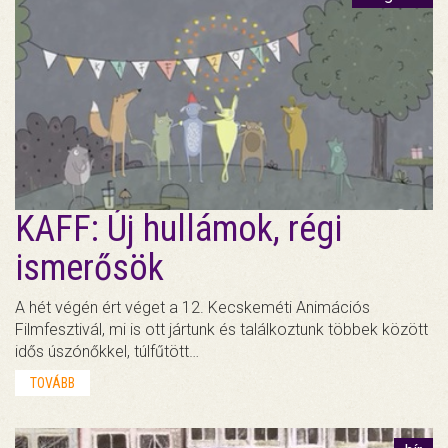
KAFF: Új hullámok, régi
ismerősök
A hét végén ért véget a 12. Kecskeméti Animációs
Filmfesztivál, mi is ott jártunk és találkoztunk többek között
idős úszónőkkel, túlfűtött…
TOVÁBB