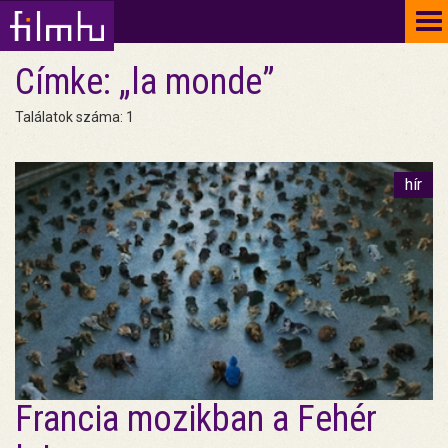
To
na
Címke: „la monde”
Találatok száma: 1
hír
Francia mozikban a Fehér