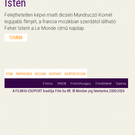
Isten
Felejthetetlen képei miatt dicséri Mundruczó Kornél
legújabb filmjét, a francia mozikban szerdától látható
Fehér Istent a Le Monde című napilap.
TOVÁBB
STÁB
PARTNEREK
RÓLUNK
KONTAKT
ADATVÉDELEM
Filmhu
HMDB
FilmInHungary
Filmtörténet
Szakma
A FILMHU-CSOPORT kiadója Film.hu Kft. © Minden jog fenntartva 2000-2026