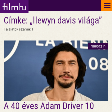
To
na
Címke: „llewyn davis világa”
Találatok száma: 1
magazin
A 40 éves Adam Driver 10