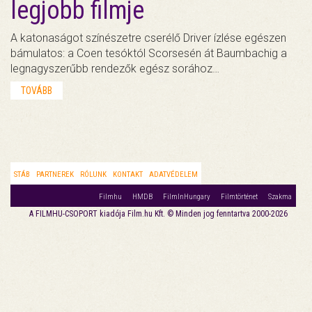
legjobb filmje
A katonaságot színészetre cserélő Driver ízlése egészen
bámulatos: a Coen tesóktól Scorsesén át Baumbachig a
legnagyszerűbb rendezők egész sorához…
TOVÁBB
STÁB
PARTNEREK
RÓLUNK
KONTAKT
ADATVÉDELEM
Filmhu
HMDB
FilmInHungary
Filmtörténet
Szakma
A FILMHU-CSOPORT kiadója Film.hu Kft. © Minden jog fenntartva 2000-2026