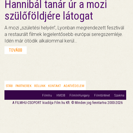
Hannibál tanár úr a mozi
szülőföldjére látogat
A mozi „születési helyén”, Lyonban megrendezett fesztivál
a restaurált filmek legjelentősebb európai seregszemléje.
Idén már ötödik alkalommal kerül…
TOVÁBB
STÁB
PARTNEREK
RÓLUNK
KONTAKT
ADATVÉDELEM
Filmhu
HMDB
FilmInHungary
Filmtörténet
Szakma
A FILMHU-CSOPORT kiadója Film.hu Kft. © Minden jog fenntartva 2000-2026