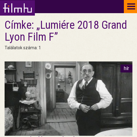
To
na
Címke: „Lumiére 2018 Grand
Lyon Film F”
Találatok száma: 1
hír