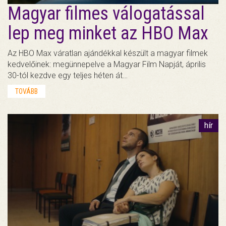
Magyar filmes válogatással
lep meg minket az HBO Max
Az HBO Max váratlan ajándékkal készült a magyar filmek
kedvelőinek: megünnepelve a Magyar Film Napját, április
30-tól kezdve egy teljes héten át…
TOVÁBB
hír