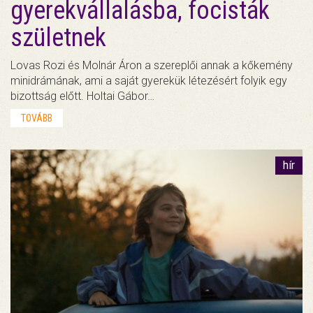
gyerekvállalásba, focisták
születnek
Lovas Rozi és Molnár Áron a szereplői annak a kőkemény
minidrámának, ami a saját gyerekük létezésért folyik egy
bizottság előtt. Holtai Gábor…
TOVÁBB
hír