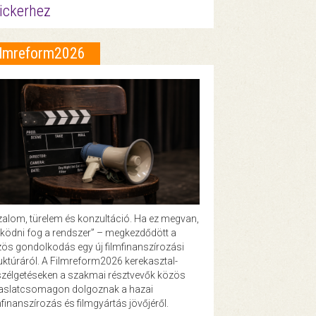
ickerhez
ilmreform2026
zalom, türelem és konzultáció. Ha ez megvan,
ödni fog a rendszer” – megkezdődött a
ös gondolkodás egy új filmfinanszírozási
uktúráról. A Filmreform2026 kerekasztal-
zélgetéseken a szakmai résztvevők közös
vaslatcsomagon dolgoznak a hazai
mfinanszírozás és filmgyártás jövőjéről.