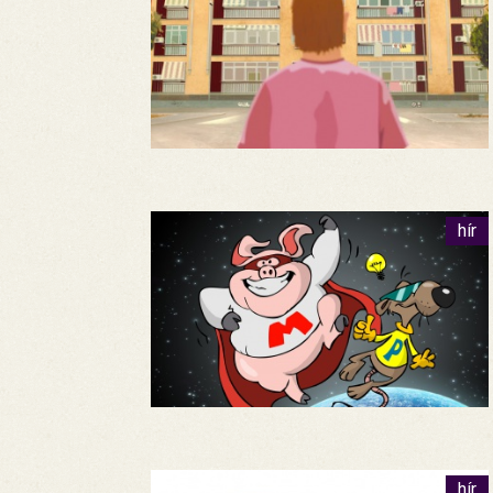
hír
hír