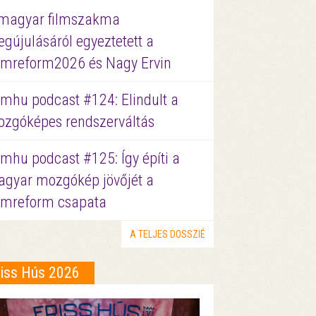
magyar filmszakma
gújulásáról egyeztetett a
lmreform2026 és Nagy Ervin
lmhu podcast #124: Elindult a
zgóképes rendszerváltás
lmhu podcast #125: Így építi a
gyar mozgókép jövőjét a
lmreform csapata
A TELJES DOSSZIÉ
riss Hús 2026