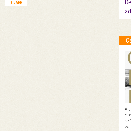
De
TOVÁBB
ad
C
A p
önr
szé
vör