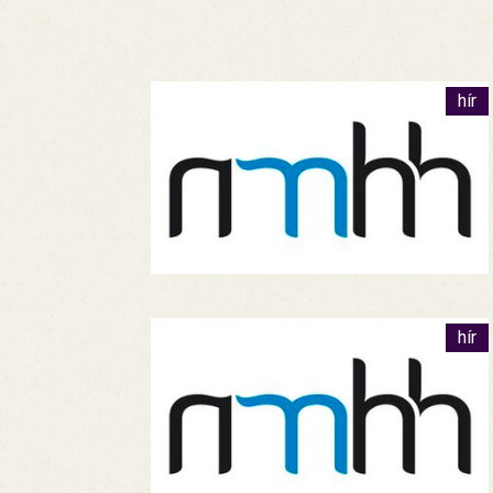
hír
hír