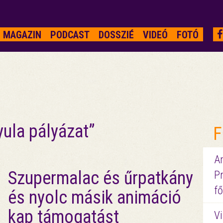
MAGAZIN
PODCAST
DOSSZIÉ
VIDEÓ
FOTÓ
ula pályázat”
F
A
Szupermalac és űrpatkány
P
fő
és nyolc másik animáció
kap támogatást
Vi