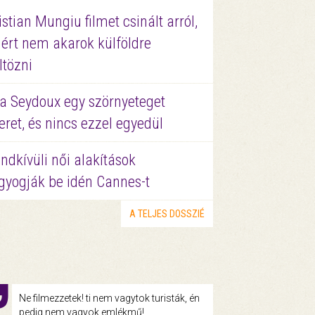
istian Mungiu filmet csinált arról,
ért nem akarok külföldre
ltözni
a Seydoux egy szörnyeteget
eret, és nincs ezzel egyedül
ndkívüli női alakítások
gyogják be idén Cannes-t
A TELJES DOSSZIÉ
Ne filmezzetek! ti nem vagytok turisták, én
pedig nem vagyok emlékmű!