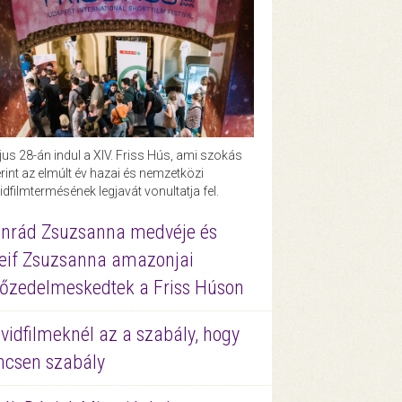
us 28-án indul a XIV. Friss Hús, ami szokás
rint az elmúlt év hazai és nemzetközi
idfilmtermésének legjavát vonultatja fel.
nrád Zsuzsanna medvéje és
eif Zsuzsanna amazonjai
őzedelmeskedtek a Friss Húson
vidfilmeknél az a szabály, hogy
ncsen szabály