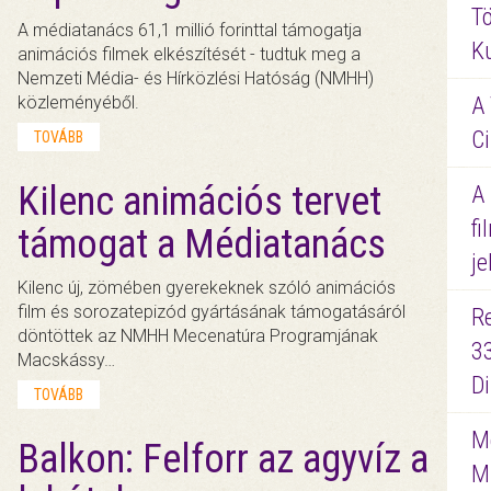
Tö
A médiatanács 61,1 millió forinttal támogatja
K
animációs filmek elkészítését - tudtuk meg a
Nemzeti Média- és Hírközlési Hatóság (NMHH)
közleményéből.
A 
Ci
TOVÁBB
Kilenc animációs tervet
A
fi
támogat a Médiatanács
je
Kilenc új, zömében gyerekeknek szóló animációs
film és sorozatepizód gyártásának támogatásáról
R
döntöttek az NMHH Mecenatúra Programjának
3
Macskássy…
D
TOVÁBB
Me
Balkon: Felforr az agyvíz a
M