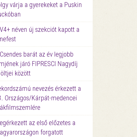
lgy várja a gyerekeket a Puskin
uckóban
V4+ néven új szekciót kapott a
nefest
 Csendes barát az év legjobb
lmjének járó FIPRESCI Nagydíj
löltjei között
ekordszámú nevezés érkezett a
3. Országos/Kárpát-medencei
iákfilmszemlére
gérkezett az első előzetes a
agyarországon forgatott