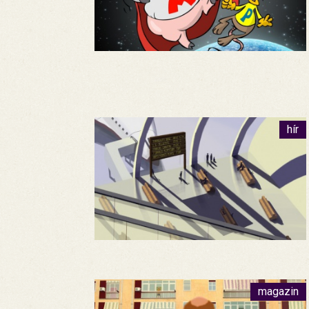
hír
magazin