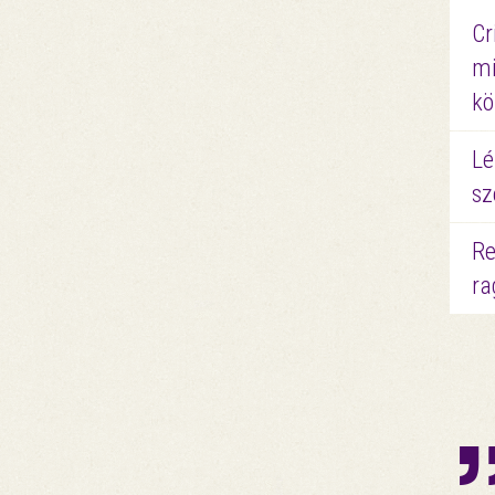
Cr
mi
kö
Lé
sz
Re
ra