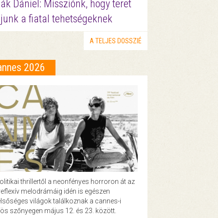
ák Dániel: Missziónk, hogy teret
junk a fiatal tehetségeknek
A TELJES DOSSZIÉ
annes 2026
olitikai thrillertől a neonfényes horroron át az
eflexív melodrámáig idén is egészen
lsőséges világok találkoznak a cannes-i
ös szőnyegen május 12. és 23. között.