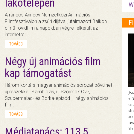
lakótelepen
W
A rangos Annecy Nemzetközi Animációs
Fiilmfesztiválon a zsűri díjával jutalmazott Balkon
F
című rövidfilm a napokban végre felkerült az
internetre:…
TOVÁBB
Négy új animációs film
kap támogatást
Három kortárs magyar animációs sorozat bővülhet
új részekkel: Szimbiózis, új Szőrmók Ovi-,
„Bi
Szupermalac- és Borka-epizód – négy animációs
műk
film…
köz
str
TOVÁBB
bes
ja
Médiatanács: 113,5
fil