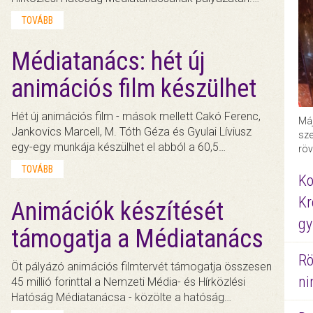
TOVÁBB
Médiatanács: hét új
animációs film készülhet
Hét új animációs film - mások mellett Cakó Ferenc,
Máj
Jankovics Marcell, M. Tóth Géza és Gyulai Líviusz
sze
egy-egy munkája készülhet el abból a 60,5…
röv
TOVÁBB
Ko
Kr
Animációk készítését
gy
támogatja a Médiatanács
Rö
Öt pályázó animációs filmtervét támogatja összesen
ni
45 millió forinttal a Nemzeti Média- és Hírközlési
Hatóság Médiatanácsa - közölte a hatóság…