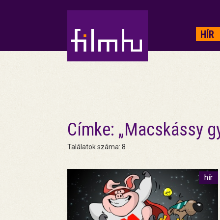
HIRDETÉS
HÍR
Címke: „Macskássy gy
Találatok száma: 8
hír