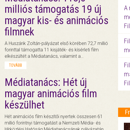
milliós támogatás 19 új
A 
me
magyar kis- és animációs
Fi
filmnek
Fi
A Huszárik Zoltán-pályázat első körében 72,7 millió
mo
forinttal támogatta 11 kisjáték- és kísérleti film
elkészültét a Médiatanács, valamint a…
Fi
TOVÁBB
ma
Médiatanács: Hét új
Fi
magyar animációs film
készülhet
F
Hét animációs film készítői nyertek összesen 61
millió forintnyi támogatást a Nemzeti Média- és
Hírközlési Hatóság Médiatanácsának pályázatán.…