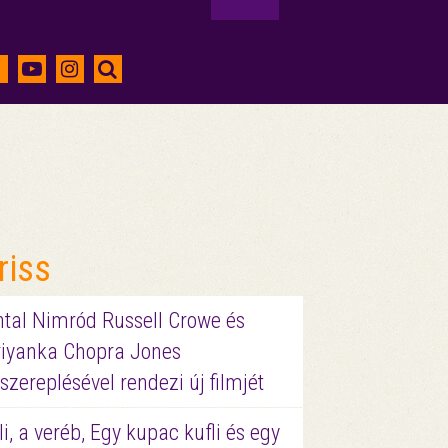
riss
ntal Nimród Russell Crowe és
riyanka Chopra Jones
szereplésével rendezi új filmjét
li, a veréb, Egy kupac kufli és egy