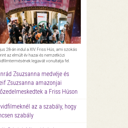
us 28-án indul a XIV. Friss Hús, ami szokás
rint az elmúlt év hazai és nemzetközi
idfilmtermésének legjavát vonultatja fel.
nrád Zsuzsanna medvéje és
eif Zsuzsanna amazonjai
őzedelmeskedtek a Friss Húson
vidfilmeknél az a szabály, hogy
ncsen szabály