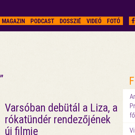
MAGAZIN
PODCAST
DOSSZIÉ
VIDEÓ
FOTÓ
”
F
A
Varsóban debütál a Liza, a
P
fő
rókatündér rendezőjének
új filmje
Vi