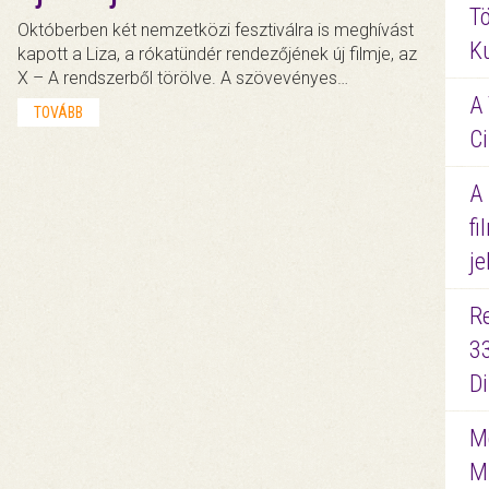
Tö
Októberben két nemzetközi fesztiválra is meghívást
K
kapott a Liza, a rókatündér rendezőjének új filmje, az
X – A rendszerből törölve. A szövevényes…
A 
TOVÁBB
Ci
A
fi
je
R
3
D
Me
M