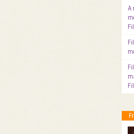
A 
me
Fi
Fi
mo
Fi
ma
Fi
F