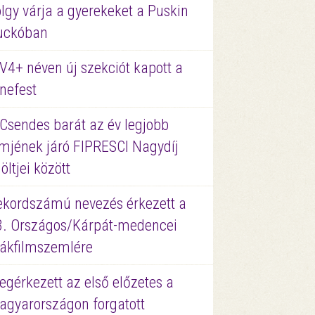
lgy várja a gyerekeket a Puskin
uckóban
V4+ néven új szekciót kapott a
nefest
 Csendes barát az év legjobb
lmjének járó FIPRESCI Nagydíj
löltjei között
ekordszámú nevezés érkezett a
3. Országos/Kárpát-medencei
iákfilmszemlére
gérkezett az első előzetes a
agyarországon forgatott