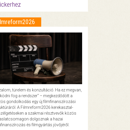
ickerhez
ilmreform2026
zalom, türelem és konzultáció. Ha ez megvan,
ödni fog a rendszer” – megkezdődött a
ös gondolkodás egy új filmfinanszírozási
uktúráról. A Filmreform2026 kerekasztal-
zélgetéseken a szakmai résztvevők közös
vaslatcsomagon dolgoznak a hazai
mfinanszírozás és filmgyártás jövőjéről.