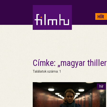
HIRDETÉS
HÍR
Címke: „magyar thiller
Találatok száma: 1
hír