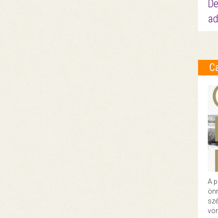
De
ad
C
A p
önr
szé
vör