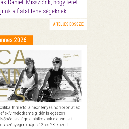
ák Dániel: Missziónk, hogy teret
junk a fiatal tehetségeknek
A TELJES DOSSZIÉ
annes 2026
olitikai thrillertől a neonfényes horroron át az
eflexív melodrámáig idén is egészen
lsőséges világok találkoznak a cannes-i
ös szőnyegen május 12. és 23. között.