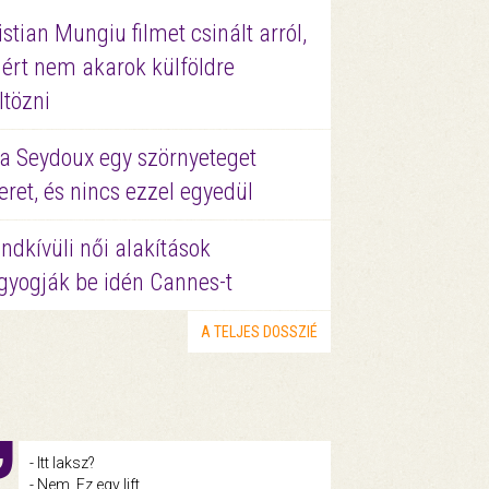
istian Mungiu filmet csinált arról,
ért nem akarok külföldre
ltözni
a Seydoux egy szörnyeteget
eret, és nincs ezzel egyedül
ndkívüli női alakítások
gyogják be idén Cannes-t
A TELJES DOSSZIÉ
- Itt laksz?
- Nem. Ez egy lift.