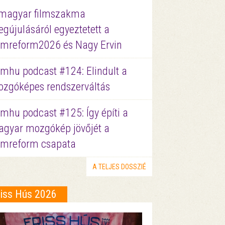
magyar filmszakma
gújulásáról egyeztetett a
lmreform2026 és Nagy Ervin
lmhu podcast #124: Elindult a
zgóképes rendszerváltás
lmhu podcast #125: Így építi a
gyar mozgókép jövőjét a
lmreform csapata
A TELJES DOSSZIÉ
riss Hús 2026