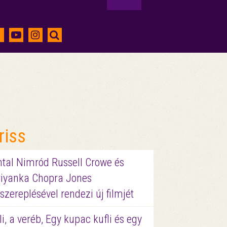
riss
ntal Nimród Russell Crowe és
riyanka Chopra Jones
szereplésével rendezi új filmjét
li, a veréb, Egy kupac kufli és egy