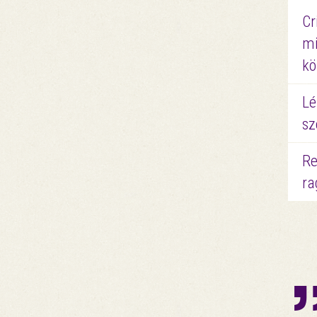
Cr
mi
kö
Lé
sz
Re
ra