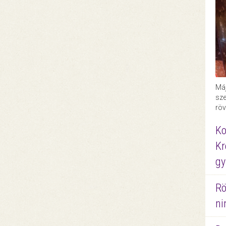
Máj
sze
röv
Ko
Kr
gy
Rö
ni