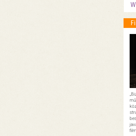
W
F
„Bi
műk
köz
str
bes
ja
fil